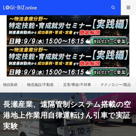
独自取材
物流施設/不動産
災害/事故/不祥事
テクノロジー/製品
長瀬産業、遠隔管制システム搭載の空
港地上作業用自律運転けん引車で実証
実験