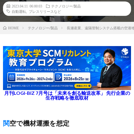
2023.04.11 06:00:03
テクノロジー/製品
自動運転
,
プレスリリースなど
テクノロジー/製品
長瀬産業、遠隔管制システム搭載の空港
HOME
月刊LOGI-BIZ 7月号は「未来を創る輸送改革」 先行企業の
生存戦略を徹底取材
関空で機材運搬を想定