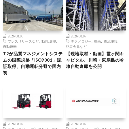
2026.08.08
2026.08.07
プレスリリースなど
,
動向/展望
,
テクノロジー
,
動画
,
物流施設
,
自動運転
記者会見など
T2が品質マネジメントシステ
【現地取材・動画】霞ヶ関キ
ムの国際規格「ISO9001」認
ャピタル、川崎・東扇島の冷
証取得、自動運転分野で国内
凍自動倉庫を公開
初
2026.08.07
2026.08.07
テクノロジー
,
プレスリリースな
テクノロジー
,
プレスリリースな