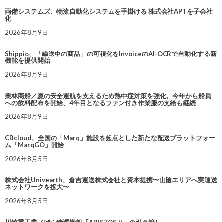
両備システムズ、物流自動化システムを手掛ける 株式会社APTを子会社
化
2026年8月9日
Shippio、「輸送中の商品」の可視化をInvoiceのAI-OCRで自動化する新
機能を提供開始
2026年8月9日
栗林商船／夏の安全運航を支えるため熱中症対策を強化。今年から船員
への飲料配布を開始、4年目となるファン付き作業服の支給も継続
2026年8月9日
CBcloud、全国の「Marq」施設を起点とした新たな配送プラットフォー
ム「MarqGO」開始
2026年8月5日
株式会社Univearth、倉吉運送株式会社と資本提携〜山陰エリアへ実運送
ネットワークを拡大〜
2026年8月5日
川崎重工業／ばら積運搬船「ARISTOS II」の引き渡し