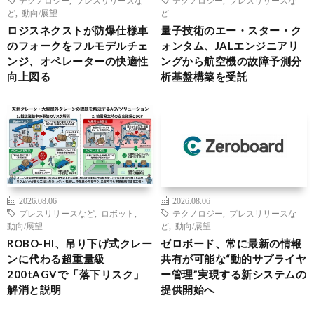
ど
,
動向/展望
ど
ロジスネクストが防爆仕様車
量子技術のエー・スター・ク
のフォークをフルモデルチェ
ォンタム、JALエンジニアリ
ンジ、オペレーターの快適性
ングから航空機の故障予測分
向上図る
析基盤構築を受託
2026.08.06
2026.08.06
プレスリリースなど
,
ロボット
,
テクノロジー
,
プレスリリースな
動向/展望
ど
,
動向/展望
ROBO-HI、吊り下げ式クレー
ゼロボード、常に最新の情報
ンに代わる超重量級
共有が可能な“動的サプライヤ
200tAGVで「落下リスク」
ー管理”実現する新システムの
解消と説明
提供開始へ