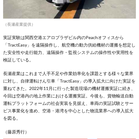
（長瀬産業提供）
実証実験は関西空港エアロプラザビル内のPeachオフィスから
「TractEasy」を遠隔操作し、航空機の動力供給機材の運搬を想定し
た安全性や走行能力、遠隔操作・監視システムの操作性や実用性を
検証している。
長瀬産業はこれまで人手不足や作業効率化を課題とする様々な業界
に対し、自律運転けん引車「TractEasy」の導入拡大に向けた実証を
重ねてきた。2022年11月に行った製造現場の機材運搬実証に続き、
今回は空港内の地上作業における運搬実証。今後も、貨物輸送自動
運転プラットフォームの社会実装を見据え、車両の実証試験とサー
ビス事業化を進め、空港・港湾を中心とした物流業界への導入拡大
を図る。
（藤原秀行）