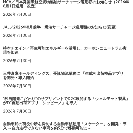
NCA／日本発国際航空貨物燃油サーチャージ適用額のお知らせ（2026年
8月1日適用 改定）
2026年7月30日
JAL／2026年8月前半 燃油サーチャージ適用額のお知らせ(変更)
2026年7月30日
椿本チエイン／再生可能エネルギーを活用し、カーボンニュートラル実
現を加速
2026年7月30日
三井倉庫ホールディングス、受託物流業務に 「生成AI出荷検品アプリ」
を開発・導入開始
2026年7月30日
“独自開発こだわり”のサプリメントでD2C展開する「ウェルモット製薬」
がEC自動出荷アプリ「シッピーノ」を導入
2026年7月30日
自動車船の荷役中断を抑制する自動車移動用「スケーター」を開発・導
入 ～自力走行できない車両を約5分で移動可能に～