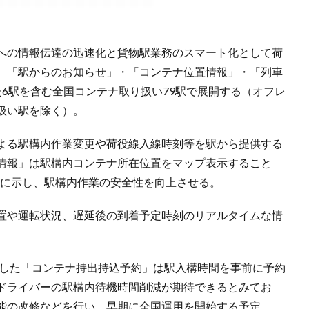
への情報伝達の迅速化と貨物駅業務のスマート化として荷
、「駅からのお知らせ」・「コンテナ位置情報」・「列車
6駅を含む全国コンテナ取り扱い79駅で展開する（オフレ
扱い駅を除く）。
よる駅構内作業変更や荷役線入線時刻等を駅から提供する
情報」は駅構内コンテナ所在位置をマップ表示すること
詳細に示し、駅構内作業の安全性を向上させる。
置や運転状況、遅延後の到着予定時刻のリアルタイムな情
。
トした「コンテナ持出持込予約」は駅入構時間を事前に予約
ドライバーの駅構内待機時間削減が期待できるとみてお
能の改修などを行い、早期に全国運用を開始する予定。