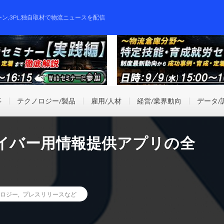
ーン,3PL,独自取材で物流ニュースを配信
事
テクノロジー/製品
雇用/人材
経営/業界動向
データ/
ライバー用情報提供アプリの全
ロジー
,
プレスリリースなど