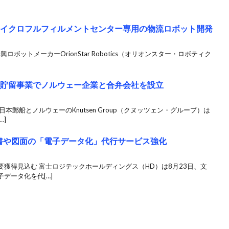
tics、マイクロフルフィルメントセンター専用の物流ロボット開発
ボットメーカーOrionStar Robotics（オリオンスター・ロボティク
・貯留事業でノルウェー企業と合弁会社を設立
本郵船とノルウェーのKnutsen Group（クヌッツェン・グループ）は
…]
書や図面の「電子データ化」代行サービス強化
獲得見込む 富士ロジテックホールディングス（HD）は8月23日、文
データ化を代[…]