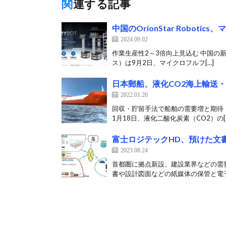
関連する記事
中国のOrionStar Robo
2024.09.02
作業生産性2～3倍向上見込む 中国の新興ロ
ス）は9月2日、マイクロフルフ[…]
日本郵船、液化CO2海上輸送
2022.01.20
回収・貯留手法で船舶の需要増と期待 日
1月18日、液化二酸化炭素（CO2）の[
富士ロジテックHD、預けた文
2023.08.24
首都圏に拠点新設、建設業界などの需要
書や設計図面などの紙媒体の保管と電子