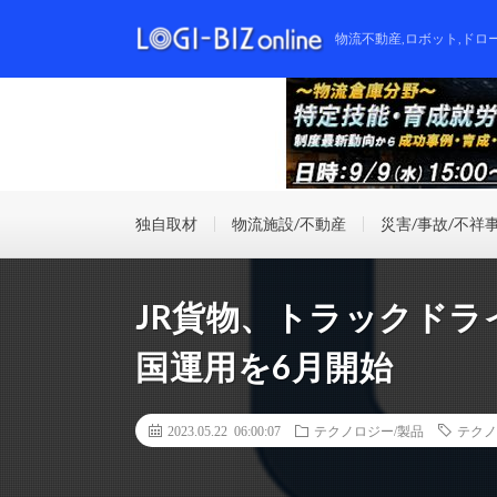
物流不動産,ロボット,ドロ
独自取材
物流施設/不動産
災害/事故/不祥
JR貨物、トラックド
国運用を6月開始
2023.05.22 06:00:07
テクノロジー/製品
テクノ