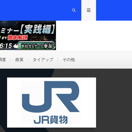
調査
政策
タイアップ
その他