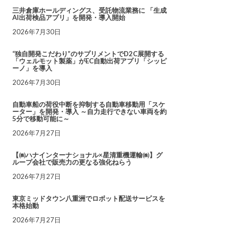
三井倉庫ホールディングス、受託物流業務に 「生成
AI出荷検品アプリ」を開発・導入開始
2026年7月30日
“独自開発こだわり”のサプリメントでD2C展開する
「ウェルモット製薬」がEC自動出荷アプリ「シッピ
ーノ」を導入
2026年7月30日
自動車船の荷役中断を抑制する自動車移動用「スケ
ーター」を開発・導入 ～自力走行できない車両を約
5分で移動可能に～
2026年7月27日
【㈱ハナインターナショナル×星清重機運輸㈱】グ
ループ会社で販売力の更なる強化ねらう
2026年7月27日
東京ミッドタウン八重洲でロボット配送サービスを
本格始動
2026年7月27日