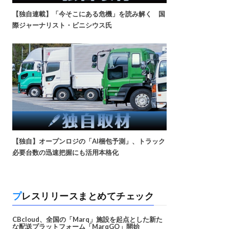
【独自連載】「今そこにある危機」を読み解く 国
際ジャーナリスト・ビニシウス氏
【独自】オープンロジの「AI梱包予測」、トラック
必要台数の迅速把握にも活用本格化
プレスリリースまとめてチェック
CBcloud、全国の「Marq」施設を起点とした新た
な配送プラットフォーム「MarqGO」開始