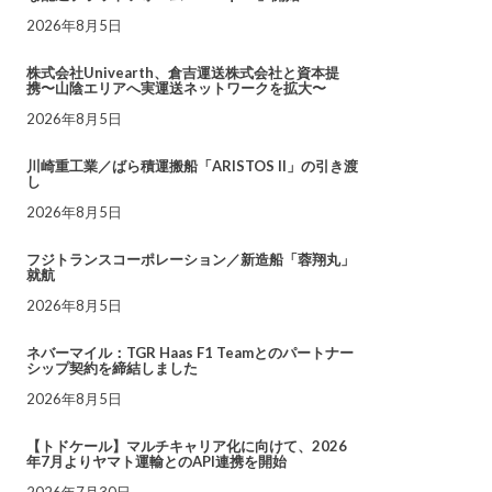
2026年8月5日
株式会社Univearth、倉吉運送株式会社と資本提
携〜山陰エリアへ実運送ネットワークを拡大〜
2026年8月5日
川崎重工業／ばら積運搬船「ARISTOS II」の引き渡
し
2026年8月5日
フジトランスコーポレーション／新造船「蓉翔丸」
就航
2026年8月5日
ネバーマイル：TGR Haas F1 Teamとのパートナー
シップ契約を締結しました
2026年8月5日
【トドケール】マルチキャリア化に向けて、2026
年7月よりヤマト運輸とのAPI連携を開始
2026年7月30日