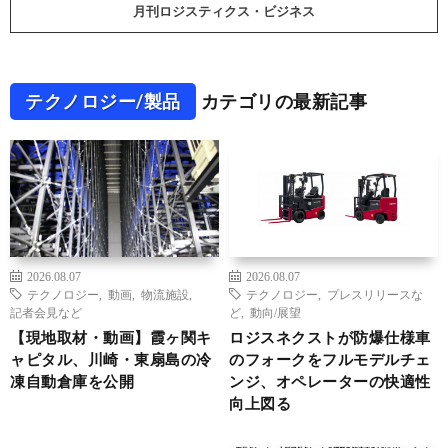
月刊ロジスティクス・ビジネス
テクノロジー/製品
カテゴリの最新記事
2026.08.07
2026.08.07
テクノロジー
,
動画
,
物流施設
,
テクノロジー
,
プレスリリースな
記者会見など
ど
,
動向/展望
【現地取材・動画】霞ヶ関キ
ロジスネクストが防爆仕様車
ャピタル、川崎・東扇島の冷
のフォークをフルモデルチェ
凍自動倉庫を公開
ンジ、オペレーターの快適性
向上図る