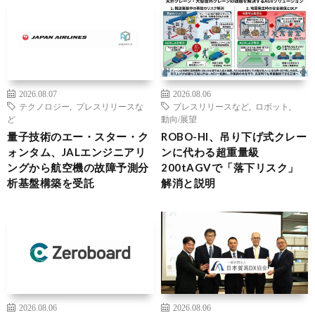
2026.08.07
2026.08.06
テクノロジー
,
プレスリリースな
プレスリリースなど
,
ロボット
,
ど
動向/展望
量子技術のエー・スター・ク
ROBO-HI、吊り下げ式クレー
ォンタム、JALエンジニアリ
ンに代わる超重量級
ングから航空機の故障予測分
200tAGVで「落下リスク」
析基盤構築を受託
解消と説明
2026.08.06
2026.08.06