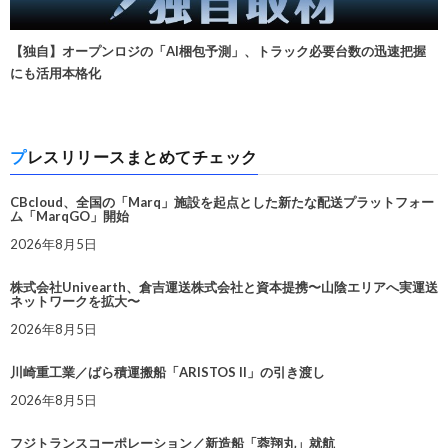
【独自】オープンロジの「AI梱包予測」、トラック必要台数の迅速把握
にも活用本格化
プレスリリースまとめてチェック
CBcloud、全国の「Marq」施設を起点とした新たな配送プラットフォー
ム「MarqGO」開始
2026年8月5日
株式会社Univearth、倉吉運送株式会社と資本提携〜山陰エリアへ実運送
ネットワークを拡大〜
2026年8月5日
川崎重工業／ばら積運搬船「ARISTOS II」の引き渡し
2026年8月5日
フジトランスコーポレーション／新造船「蓉翔丸」就航