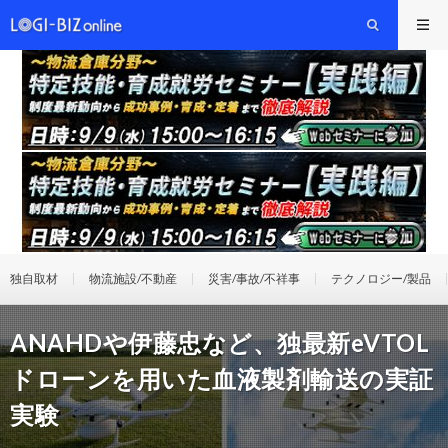
独自取材
物流施設/不動産
災害/事故/不祥事
テクノロジー/製品
ANAHDや伊藤忠など、独最新eVTOL
ドローンを用いた血液製剤輸送の実証
実験