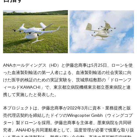
ANAホールディングス（HD）と伊藤忠商事は5月25日、ローンを使
った血液製剤輸送の第一人者による、血液製剤輸送の社会実装に向
けた医学的検証のための実証実験を、茨城県稲敷郡の「ドローンフ
ィールドKAWACHI」で、東京都立病院機構東京都立墨東病院と連
携して実施したと発表した。
本プロジェクトは、伊藤忠商事が2022年3月に資本・業務提携と販
売代理店契約を締結したドイツのWingcopter Gmbh（ウィングコプ
ター）製ドローンを採用。伊藤忠商事を主体者、墨東病院を共同研
究者、ANAHDを共同運航者として、温度管理が必要で慎重な取り扱