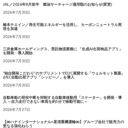
JAL／2026年8月前半 燃油サーチャージ適用額のお知らせ(変更)
2026年7月30日
椿本チエイン／再生可能エネルギーを活用し、カーボンニュートラル実
現を加速
2026年7月30日
三井倉庫ホールディングス、受託物流業務に 「生成AI出荷検品アプリ」
を開発・導入開始
2026年7月30日
“独自開発こだわり”のサプリメントでD2C展開する「ウェルモット製薬」
がEC自動出荷アプリ「シッピーノ」を導入
2026年7月30日
自動車船の荷役中断を抑制する自動車移動用「スケーター」を開発・導
入 ～自力走行できない車両を約5分で移動可能に～
2026年7月27日
【㈱ハナインターナショナル×星清重機運輸㈱】グループ会社で販売力の
更なる強化ねらう