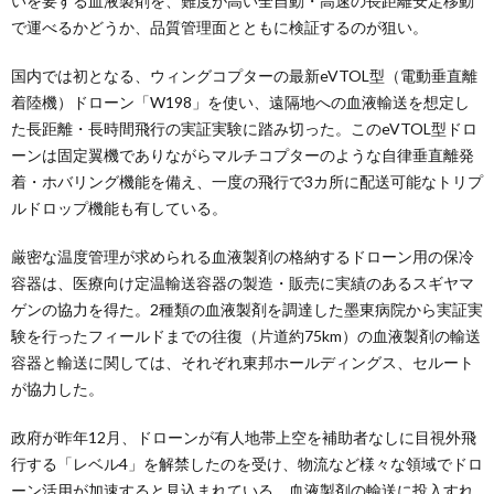
いを要する血液製剤を、難度が高い全自動・高速の長距離安定移動
で運べるかどうか、品質管理面とともに検証するのが狙い。
国内では初となる、ウィングコプターの最新eVTOL型（電動垂直離
着陸機）ドローン「W198」を使い、遠隔地への血液輸送を想定し
た長距離・長時間飛行の実証実験に踏み切った。このeVTOL型ドロ
ーンは固定翼機でありながらマルチコプターのような自律垂直離発
着・ホバリング機能を備え、一度の飛行で3カ所に配送可能なトリプ
ルドロップ機能も有している。
厳密な温度管理が求められる血液製剤の格納するドローン用の保冷
容器は、医療向け定温輸送容器の製造・販売に実績のあるスギヤマ
ゲンの協力を得た。2種類の血液製剤を調達した墨東病院から実証実
験を行ったフィールドまでの往復（片道約75km）の血液製剤の輸送
容器と輸送に関しては、それぞれ東邦ホールディングス、セルート
が協力した。
政府が昨年12月、ドローンが有人地帯上空を補助者なしに目視外飛
行する「レベル4」を解禁したのを受け、物流など様々な領域でドロ
ーン活用が加速すると見込まれている。血液製剤の輸送に投入すれ