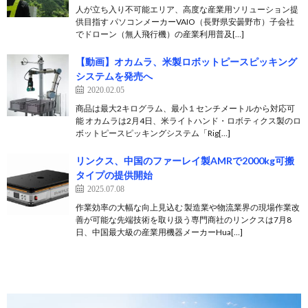
人が立ち入り不可能エリア、高度な産業用ソリューション提
供目指す パソコンメーカーVAIO（長野県安曇野市）子会社
でドローン（無人飛行機）の産業利用普及[…]
【動画】オカムラ、米製ロボットピースピッキング
システムを発売へ
2020.02.05
商品は最大2キログラム、最小１センチメートルから対応可
能 オカムラは2月4日、米ライトハンド・ロボティクス製のロ
ボットピースピッキングシステム「Rig[…]
リンクス、中国のファーレイ製AMRで2000kg可搬
タイプの提供開始
2025.07.08
作業効率の大幅な向上見込む 製造業や物流業界の現場作業改
善が可能な先端技術を取り扱う専門商社のリンクスは7月8
日、中国最大級の産業用機器メーカーHua[…]