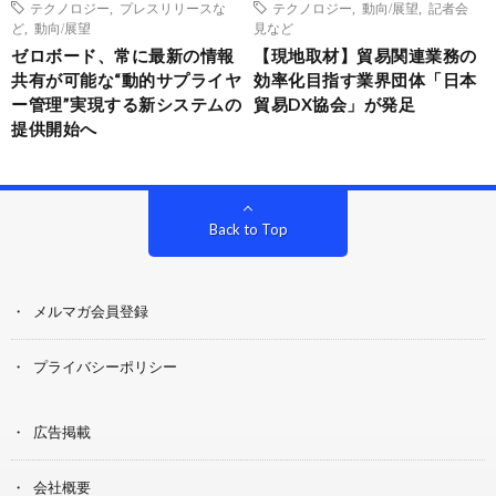
テクノロジー
,
プレスリリースな
テクノロジー
,
動向/展望
,
記者会
ど
,
動向/展望
見など
ゼロボード、常に最新の情報
【現地取材】貿易関連業務の
共有が可能な“動的サプライヤ
効率化目指す業界団体「日本
ー管理”実現する新システムの
貿易DX協会」が発足
提供開始へ
Back to Top
メルマガ会員登録
プライバシーポリシー
広告掲載
会社概要