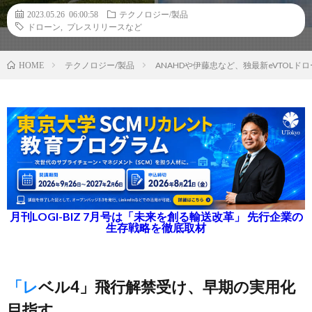
2023.05.26 06:00:58
テクノロジー/製品
ドローン
,
プレスリリースなど
テクノロジー/製品
ANAHDや伊藤忠など、独最新eVTOL
HOME
月刊LOGI-BIZ 7月号は「未来を創る輸送改革」 先行企業の
生存戦略を徹底取材
「レベル4」飛行解禁受け、早期の実用化
目指す