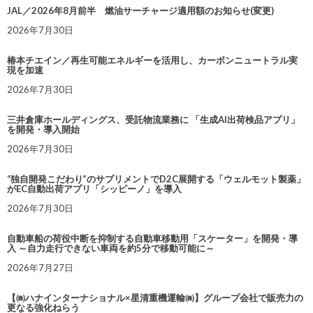
JAL／2026年8月前半 燃油サーチャージ適用額のお知らせ(変更)
2026年7月30日
椿本チエイン／再生可能エネルギーを活用し、カーボンニュートラル実
現を加速
2026年7月30日
三井倉庫ホールディングス、受託物流業務に 「生成AI出荷検品アプリ」
を開発・導入開始
2026年7月30日
“独自開発こだわり”のサプリメントでD2C展開する「ウェルモット製薬」
がEC自動出荷アプリ「シッピーノ」を導入
2026年7月30日
自動車船の荷役中断を抑制する自動車移動用「スケーター」を開発・導
入 ～自力走行できない車両を約5分で移動可能に～
2026年7月27日
【㈱ハナインターナショナル×星清重機運輸㈱】グループ会社で販売力の
更なる強化ねらう