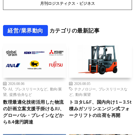
月刊ロジスティクス・ビジネス
経営/業界動向
カテゴリの最新記事
2026.08.06
2026.08.05
AI
,
プレスリリースなど
,
動向/展
テクノロジー
,
プレスリリースな
望
,
提携/合弁など
ど
,
動向/展望
数理最適化技術活用した物流
トヨタL&F、国内向け1～3.5t
の計画立案支援手掛けるJIJ、
積みガソリンエンジン式フォ
グローバル・ブレインなどか
ークリフトの出荷を再開
ら8.4億円調達