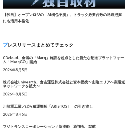
【独自】オープンロジの「AI梱包予測」、トラック必要台数の迅速把握
にも活用本格化
プレスリリースまとめてチェック
CBcloud、全国の「Marq」施設を起点とした新たな配送プラットフォー
ム「MarqGO」開始
2026年8月5日
株式会社Univearth、倉吉運送株式会社と資本提携〜山陰エリアへ実運送
ネットワークを拡大〜
2026年8月5日
川崎重工業／ばら積運搬船「ARISTOS II」の引き渡し
2026年8月5日
フジトランスコーポレーション／新造船「蓉翔丸」就航