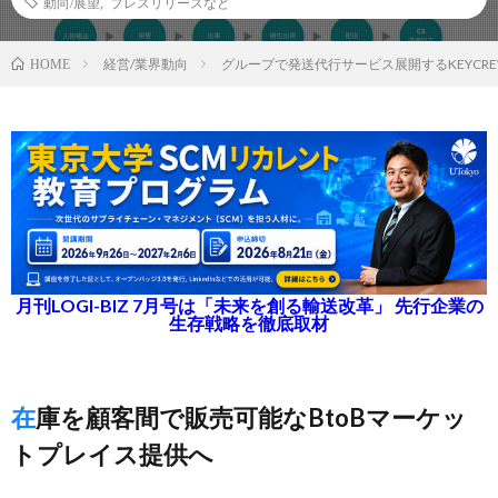
動向/展望
,
プレスリリースなど
経営/業界動向
グループで発送代行サービス展開するKEYCR
HOME
月刊LOGI-BIZ 7月号は「未来を創る輸送改革」 先行企業の
生存戦略を徹底取材
在庫を顧客間で販売可能なBtoBマーケッ
トプレイス提供へ