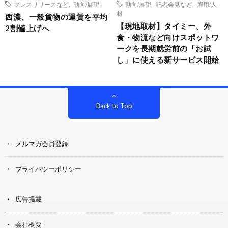
プレスリリースなど
,
動向/展望
動向/展望
,
記者会見など
,
雇用/人
材
西濃、一般貨物の運賃を平均
【現地取材】タイミー、外
2割値上げへ
食・物流など向けスポットワ
ークを長期就労前の「お試
し」に使える新サービス開始
Back to Top
メルマガ会員登録
プライバシーポリシー
広告掲載
会社概要