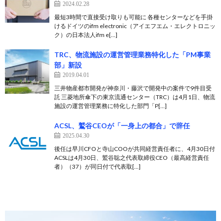
2024.02.28
最短3時間で直接受け取りも可能に 各種センターなどを手掛
けるドイツのifm electronic（アイエフエム・エレクトロニッ
ク）の日本法人ifm e[…]
TRC、物流施設の運営管理業務特化した「PM事業
部」新設
2019.04.01
三井物産都市開発が神奈川・藤沢で開発中の案件で9件目受
託 三菱地所傘下の東京流通センター（TRC）は4月1日、物流
施設の運営管理業務に特化した部門「P[…]
ACSL、鷲谷CEOが「一身上の都合」で辞任
2025.04.30
後任は早川CFOと寺山COOが共同経営責任者に、4月30日付
ACSLは4月30日、鷲谷聡之代表取締役CEO（最高経営責任
者）（37）が同日付で代表取[…]