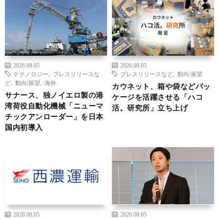
2026.08.05
2026.08.05
テクノロジー
,
プレスリリースな
プレスリリースなど
,
動向/展望
ど
,
動向/展望
,
海外
カウネット、箱や袋などパッ
サナース、独ノイエロ製の港
ケージを活躍させる「ハコ
湾荷役自動化機械「ニューマ
活。研究所」立ち上げ
チックアンローダー」を日本
国内初導入
2026.08.05
2026.08.05