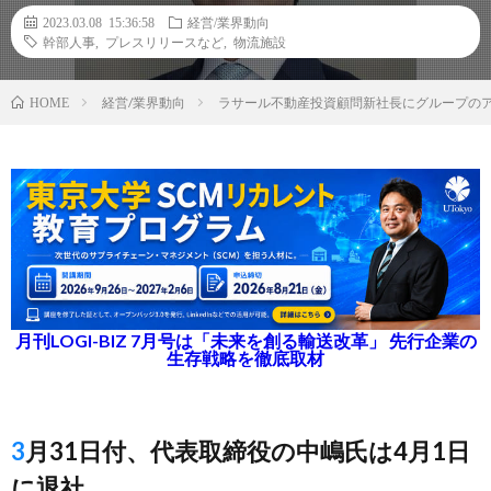
2023.03.08 15:36:58
経営/業界動向
幹部人事
,
プレスリリースなど
,
物流施設
経営/業界動向
ラサール不動産投資顧問新社長にグループのア
HOME
月刊LOGI-BIZ 7月号は「未来を創る輸送改革」 先行企業の
生存戦略を徹底取材
3月31日付、代表取締役の中嶋氏は4月1日
に退社