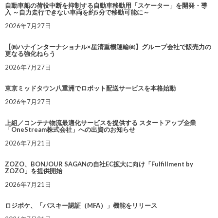
自動車船の荷役中断を抑制する自動車移動用「スケーター」を開発・導
入 ～自力走行できない車両を約5分で移動可能に～
2026年7月27日
【㈱ハナインターナショナル×星清重機運輸㈱】グループ会社で販売力の
更なる強化ねらう
2026年7月27日
東京ミッドタウン八重洲でロボット配送サービスを本格始動
2026年7月27日
上組／コンテナ物流最適化サービスを提供する スタートアップ企業
「OneStream株式会社」への出資のお知らせ
2026年7月21日
ZOZO、BONJOUR SAGANの自社EC拡大に向け「Fulfillment by
ZOZO」を提供開始
2026年7月21日
ロジポケ、「パスキー認証（MFA）」機能をリリース