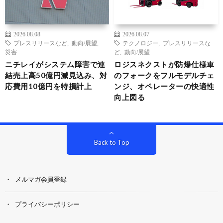
2026.08.08
2026.08.07
プレスリリースなど
,
動向/展望
,
テクノロジー
,
プレスリリースな
災害
ど
,
動向/展望
ニチレイがシステム障害で連
ロジスネクストが防爆仕様車
結売上高50億円減見込み、対
のフォークをフルモデルチェ
応費用10億円を特損計上
ンジ、オペレーターの快適性
向上図る
Back to Top
メルマガ会員登録
プライバシーポリシー