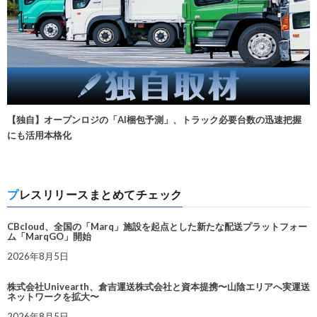
【独自】オープンロジの「AI梱包予測」、トラック必要台数の迅速把握
にも活用本格化
プレスリリースまとめてチェック
CBcloud、全国の「Marq」施設を起点とした新たな配送プラットフォー
ム「MarqGO」開始
2026年8月5日
株式会社Univearth、倉吉運送株式会社と資本提携〜山陰エリアへ実運送
ネットワークを拡大〜
2026年8月5日