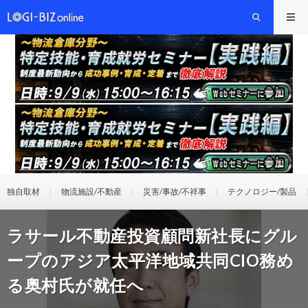
独自取材
物流施設/不動産
災害/事故/不祥事
テクノロジー/製品
ラサール不動産投資顧問新社長にグル
ープのアジア太平洋地域共同CIO務め
る奥村氏が就任へ