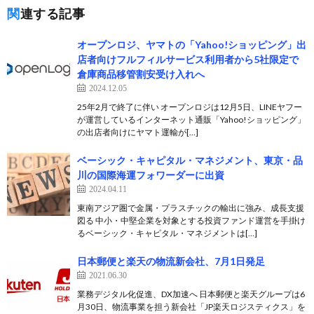
関連する記事
オープンロジ、ヤマトの「Yahoo!ショッピング」出
店者向けフルフィルサービス利用者から5社限定で
倉庫商品移管割安受け入れへ
2024.12.05
25年2月で終了に伴い オープンロジは12月5日、LINEヤフー
が運営しているインターネット通販「Yahoo!ショッピング」
の出店者向けにヤマト運輸が[…]
ベーシック・キャピタル・マネジメント、東京・品
川の国際海運フォワーダーに出資
2024.04.11
東南アジア圏で金属・プラスチックの輸出に強み、成長支援
図る 中小・中堅企業を対象とする投資ファンド運営を手掛け
るベーシック・キャピタル・マネジメントは[…]
日本郵便と楽天の物流新会社、7月1日発足
2021.06.30
業務デジタル化促進、DX加速へ 日本郵便と楽天グループは6
月30日、物流事業を担う新会社「JP楽天ロジスティクス」を