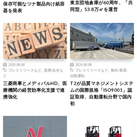
東京団地倉庫が60周年、「共
保存可能なツナ製品向け紙容
同型」53.8万㎡を運営
器を発表
2026.08.08
2026.08.08
プレスリリースなど
,
提携/合弁な
プレスリリースなど
,
動向/展望
,
ど
自動運転
三菱商事とメディパルHD、医
T2が品質マネジメントシステ
療機関の経営効率化支援で連
ムの国際規格「ISO9001」認
携強化
証取得、自動運転分野で国内
初