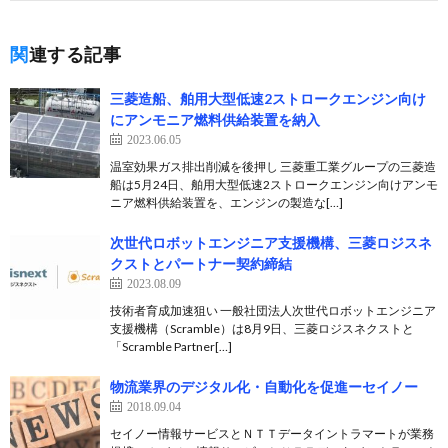
関連する記事
三菱造船、舶用大型低速2ストロークエンジン向け
にアンモニア燃料供給装置を納入
2023.06.05
温室効果ガス排出削減を後押し 三菱重工業グループの三菱造
船は5月24日、舶用大型低速2ストロークエンジン向けアンモ
ニア燃料供給装置を、エンジンの製造な[…]
次世代ロボットエンジニア支援機構、三菱ロジスネ
クストとパートナー契約締結
2023.08.09
技術者育成加速狙い 一般社団法人次世代ロボットエンジニア
支援機構（Scramble）は8月9日、三菱ロジスネクストと
「Scramble Partner[…]
物流業界のデジタル化・自動化を促進ーセイノー
2018.09.04
セイノー情報サービスとＮＴＴデータイントラマートが業務