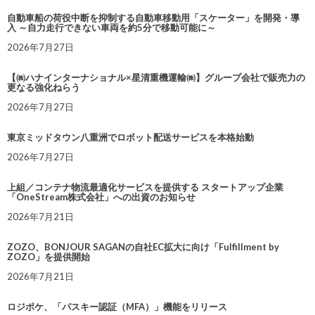
自動車船の荷役中断を抑制する自動車移動用「スケーター」を開発・導
入 ～自力走行できない車両を約5分で移動可能に～
2026年7月27日
【㈱ハナインターナショナル×星清重機運輸㈱】グループ会社で販売力の
更なる強化ねらう
2026年7月27日
東京ミッドタウン八重洲でロボット配送サービスを本格始動
2026年7月27日
上組／コンテナ物流最適化サービスを提供する スタートアップ企業
「OneStream株式会社」への出資のお知らせ
2026年7月21日
ZOZO、BONJOUR SAGANの自社EC拡大に向け「Fulfillment by
ZOZO」を提供開始
2026年7月21日
ロジポケ、「パスキー認証（MFA）」機能をリリース