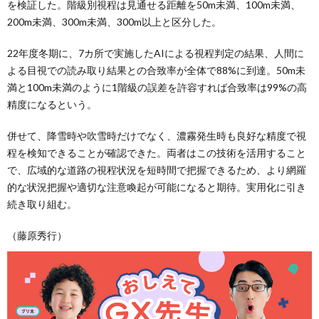
を検証した。階級別視程は見通せる距離を50m未満、100m未満、
200m未満、300m未満、300m以上と区分した。
22年度冬期に、7カ所で実施したAIによる視程判定の結果、人間に
よる目視での読み取り結果との合致率が全体で88%に到達。50m未
満と100m未満のように1階級の誤差を許容すれば合致率は99%の高
精度になるという。
併せて、降雪時や吹雪時だけでなく、濃霧発生時も良好な精度で視
程を検知できることが確認できた。両者はこの技術を活用すること
で、広域的な道路の視程状況を短時間で把握できるため、より網羅
的な状況把握や適切な注意喚起が可能になると期待。実用化に引き
続き取り組む。
（藤原秀行）