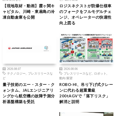
【現地取材・動画】霞ヶ関キ
ロジスネクストが防爆仕様車
ャピタル、川崎・東扇島の冷
のフォークをフルモデルチェ
凍自動倉庫を公開
ンジ、オペレーターの快適性
向上図る
2026.08.07
2026.08.06
テクノロジー
,
プレスリリースな
プレスリリースなど
,
ロボット
,
ど
動向/展望
量子技術のエー・スター・ク
ROBO-HI、吊り下げ式クレー
ォンタム、JALエンジニアリ
ンに代わる超重量級
ングから航空機の故障予測分
200tAGVで「落下リスク」
析基盤構築を受託
解消と説明