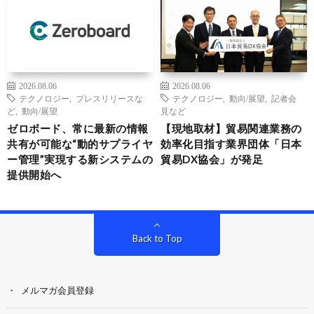
2026.08.06
2026.08.06
テクノロジー
,
プレスリリースな
テクノロジー
,
動向/展望
,
記者会
ど
,
動向/展望
見など
ゼロボード、常に最新の情報
【現地取材】貿易関連業務の
共有が可能な“動的サプライヤ
効率化目指す業界団体「日本
ー管理”実現する新システムの
貿易DX協会」が発足
提供開始へ
Back to Top
メルマガ会員登録