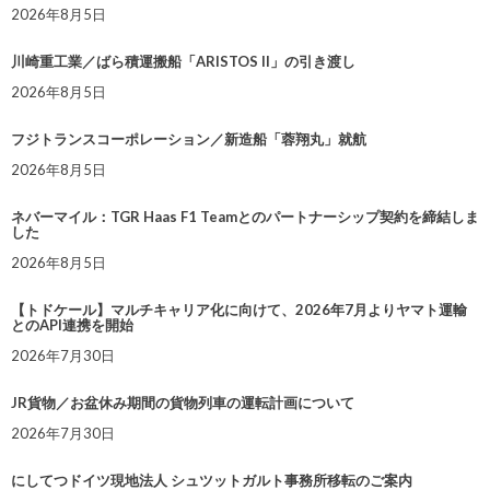
2026年8月5日
川崎重工業／ばら積運搬船「ARISTOS II」の引き渡し
2026年8月5日
フジトランスコーポレーション／新造船「蓉翔丸」就航
2026年8月5日
ネバーマイル：TGR Haas F1 Teamとのパートナーシップ契約を締結しま
した
2026年8月5日
【トドケール】マルチキャリア化に向けて、2026年7月よりヤマト運輸
とのAPI連携を開始
2026年7月30日
JR貨物／お盆休み期間の貨物列車の運転計画について
2026年7月30日
にしてつドイツ現地法人 シュツットガルト事務所移転のご案内