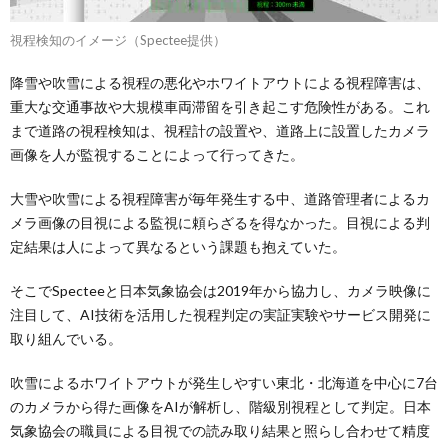
視程検知のイメージ（Spectee提供）
降雪や吹雪による視程の悪化やホワイトアウトによる視程障害は、
重大な交通事故や大規模車両滞留を引き起こす危険性がある。これ
まで道路の視程検知は、視程計の設置や、道路上に設置したカメラ
画像を人が監視することによって行ってきた。
大雪や吹雪による視程障害が毎年発生する中、道路管理者によるカ
メラ画像の目視による監視に頼らざるを得なかった。目視による判
定結果は人によって異なるという課題も抱えていた。
そこでSpecteeと日本気象協会は2019年から協力し、カメラ映像に
注目して、AI技術を活用した視程判定の実証実験やサービス開発に
取り組んでいる。
吹雪によるホワイトアウトが発生しやすい東北・北海道を中心に7台
のカメラから得た画像をAIが解析し、階級別視程として判定。日本
気象協会の職員による目視での読み取り結果と照らし合わせて精度