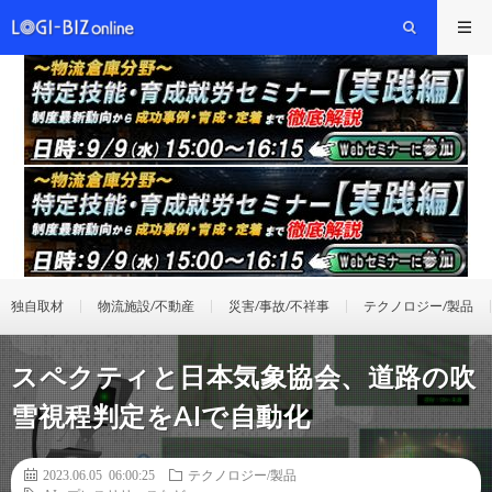
独自取材
物流施設/不動産
災害/事故/不祥事
テクノロジー/製品
スペクティと日本気象協会、道路の吹
雪視程判定をAIで自動化
2023.06.05 06:00:25
テクノロジー/製品