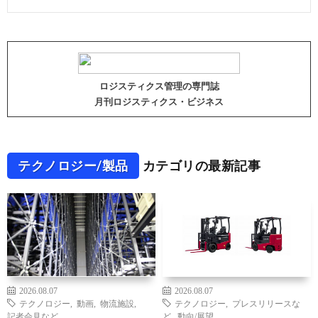
ロジスティクス管理の専門誌
月刊ロジスティクス・ビジネス
テクノロジー/製品
カテゴリの最新記事
2026.08.07
2026.08.07
テクノロジー
,
動画
,
物流施設
,
テクノロジー
,
プレスリリースな
記者会見など
ど
,
動向/展望