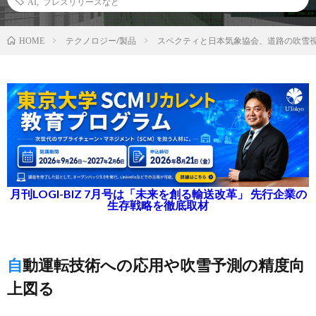
AI
,
プレスリリースなど
テクノロジー/製品
スペクティと日本気象協会、道路の吹雪視
HOME
月刊LOGI-BIZ 7月号は「未来を創る輸送改革」 先行企業の
生存戦略を徹底取材
自動運転技術への応用や吹雪予測の精度向
上図る