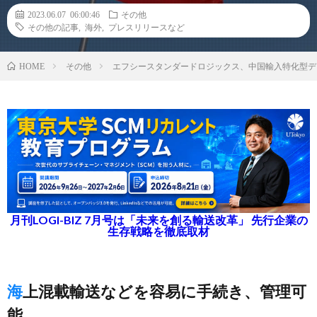
2023.06.07 06:00:46
その他
その他の記事
,
海外
,
プレスリリースなど
その他
エフシースタンダードロジックス、中国輸入特化型デ
HOME
月刊LOGI-BIZ 7月号は「未来を創る輸送改革」 先行企業の
生存戦略を徹底取材
海上混載輸送などを容易に手続き、管理可
能