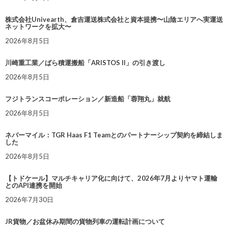
株式会社Univearth、倉吉運送株式会社と資本提携〜山陰エリアへ実運送
ネットワークを拡大〜
2026年8月5日
川崎重工業／ばら積運搬船「ARISTOS II」の引き渡し
2026年8月5日
フジトランスコーポレーション／新造船「蓉翔丸」就航
2026年8月5日
ネバーマイル：TGR Haas F1 Teamとのパートナーシップ契約を締結しま
した
2026年8月5日
【トドケール】マルチキャリア化に向けて、2026年7月よりヤマト運輸
とのAPI連携を開始
2026年7月30日
JR貨物／お盆休み期間の貨物列車の運転計画について