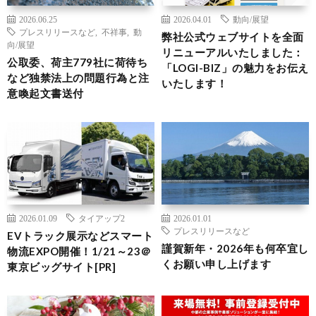
2026.06.25
2026.04.01
動向/展望
プレスリリースなど
,
不祥事
,
動
弊社公式ウェブサイトを全面
向/展望
リニューアルいたしました：
公取委、荷主779社に荷待ち
「LOGI-BIZ」の魅力をお伝え
など独禁法上の問題行為と注
いたします！
意喚起文書送付
2026.01.09
タイアップ2
2026.01.01
プレスリリースなど
EVトラック展示などスマート
謹賀新年・2026年も何卒宜し
物流EXPO開催！1/21～23＠
くお願い申し上げます
東京ビッグサイト[PR]