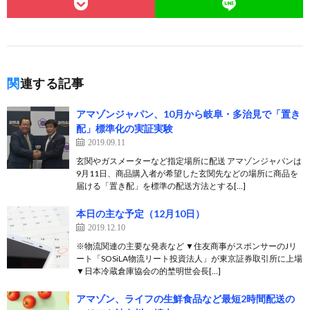
関連する記事
アマゾンジャパン、10月から岐阜・多治見で「置き
配」標準化の実証実験
2019.09.11
玄関やガスメーターなど指定場所に配送 アマゾンジャパンは
9月11日、商品購入者が希望した玄関先などの場所に商品を
届ける「置き配」を標準の配送方法とする[…]
本日の主な予定（12月10日）
2019.12.10
※物流関連の主要な発表など ▼住友商事がスポンサーのJリ
ート「SOSiLA物流リート投資法人」が東京証券取引所に上場
▼日本冷蔵倉庫協会の的埜明世会長[…]
アマゾン、ライフの生鮮食品など最短2時間配送の