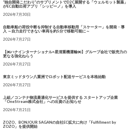
“独自開発こだわり”のサプリメントでD2C展開する「ウェルモット製薬」
がEC自動出荷アプリ「シッピーノ」を導入
2026年7月30日
自動車船の荷役中断を抑制する自動車移動用「スケーター」を開発・導
入 ～自力走行できない車両を約5分で移動可能に～
2026年7月27日
【㈱ハナインターナショナル×星清重機運輸㈱】グループ会社で販売力の
更なる強化ねらう
2026年7月27日
東京ミッドタウン八重洲でロボット配送サービスを本格始動
2026年7月27日
上組／コンテナ物流最適化サービスを提供する スタートアップ企業
「OneStream株式会社」への出資のお知らせ
2026年7月21日
ZOZO、BONJOUR SAGANの自社EC拡大に向け「Fulfillment by
ZOZO」を提供開始