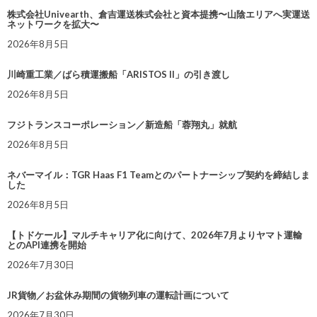
株式会社Univearth、倉吉運送株式会社と資本提携〜山陰エリアへ実運送
ネットワークを拡大〜
2026年8月5日
川崎重工業／ばら積運搬船「ARISTOS II」の引き渡し
2026年8月5日
フジトランスコーポレーション／新造船「蓉翔丸」就航
2026年8月5日
ネバーマイル：TGR Haas F1 Teamとのパートナーシップ契約を締結しま
した
2026年8月5日
【トドケール】マルチキャリア化に向けて、2026年7月よりヤマト運輸
とのAPI連携を開始
2026年7月30日
JR貨物／お盆休み期間の貨物列車の運転計画について
2026年7月30日