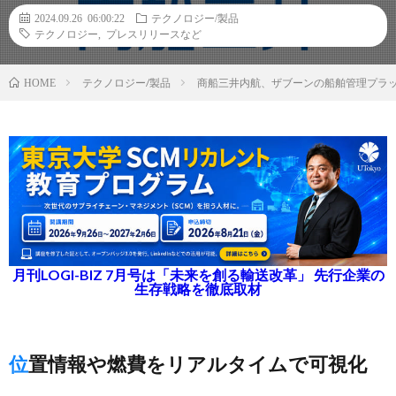
2024.09.26 06:00:22
テクノロジー/製品
テクノロジー
,
プレスリリースなど
テクノロジー/製品
商船三井内航、ザブーンの船舶管理プラット
HOME
月刊LOGI-BIZ 7月号は「未来を創る輸送改革」 先行企業の
生存戦略を徹底取材
位置情報や燃費をリアルタイムで可視化