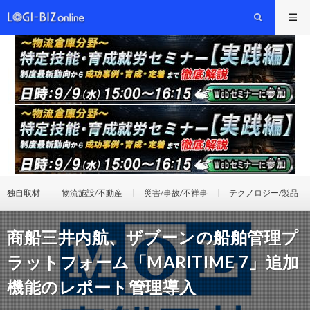
独自取材
物流施設/不動産
災害/事故/不祥事
テクノロジー/製品
商船三井内航、ザブーンの船舶管理プ
ラットフォーム「MARITIME 7」追加
機能のレポート管理導入