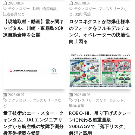
2026.08.07
2026.08.07
テクノロジー
,
動画
,
物流施設
,
テクノロジー
,
プレスリリースな
記者会見など
ど
,
動向/展望
【現地取材・動画】霞ヶ関キ
ロジスネクストが防爆仕様車
ャピタル、川崎・東扇島の冷
のフォークをフルモデルチェ
凍自動倉庫を公開
ンジ、オペレーターの快適性
向上図る
2026.08.07
2026.08.06
テクノロジー
,
プレスリリースな
プレスリリースなど
,
ロボット
,
ど
動向/展望
量子技術のエー・スター・ク
ROBO-HI、吊り下げ式クレー
ォンタム、JALエンジニアリ
ンに代わる超重量級
ングから航空機の故障予測分
200tAGVで「落下リスク」
析基盤構築を受託
解消と説明