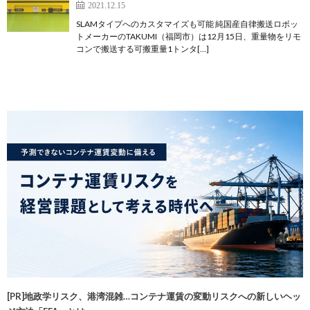
2021.12.15
SLAMタイプへのカスタマイズも可能 純国産自律搬送ロボッ
トメーカーのTAKUMI（福岡市）は12月15日、重量物をリモ
コンで搬送する可搬重量1トンタ[…]
[PR]地政学リスク、港湾混雑…コンテナ運賃の変動リスクへの新しいヘッ