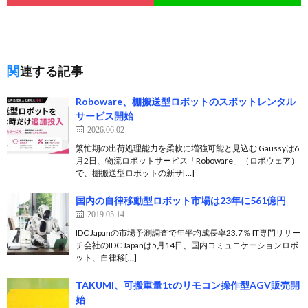
関連する記事
Roboware、棚搬送型ロボットのスポットレンタル
サービス開始
2026.06.02
繁忙期の出荷処理能力を柔軟に増強可能と見込む Gaussyは6
月2日、物流ロボットサービス「Roboware」（ロボウェア）
で、棚搬送型ロボットの新サ[…]
国内の自律移動型ロボット市場は23年に561億円
2019.05.14
IDC Japanの市場予測調査で年平均成長率23.7％ IT専門リサー
チ会社のIDC Japanは5月14日、国内コミュニケーションロボ
ット、自律移[…]
TAKUMI、可搬重量1tのリモコン操作型AGV販売開
始