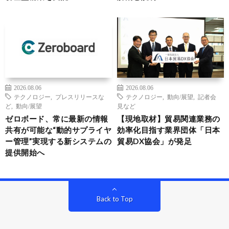
2026.08.06
2026.08.06
テクノロジー
,
プレスリリースな
テクノロジー
,
動向/展望
,
記者会
ど
,
動向/展望
見など
ゼロボード、常に最新の情報
【現地取材】貿易関連業務の
共有が可能な“動的サプライヤ
効率化目指す業界団体「日本
ー管理”実現する新システムの
貿易DX協会」が発足
提供開始へ
Back to Top