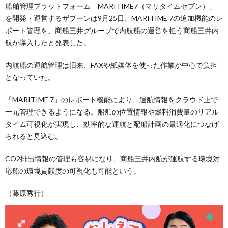
船舶管理プラットフォーム「MARITIME7（マリタイムセブン）」
を開発・運営するザブーンは9月25日、MARITIME 7の追加機能のレ
ポート管理を、商船三井グループで内航船の運営を担う商船三井内
航が導入したと発表した。
内航船の運航管理は旧来、FAXや紙媒体を使った作業が中心で負担
となっていた。
「MARITIME 7」のレポート機能により、運航情報をクラウド上で
一元管理できるようになる。船舶の位置情報や燃料消費量のリアル
タイム可視化が実現し、効率的な運航と配船計画の最適化につなげ
られると見込む。
CO2排出情報の管理も容易になり、商船三井内航が運航する環境対
応船の環境貢献度の可視化も可能という。
（藤原秀行）