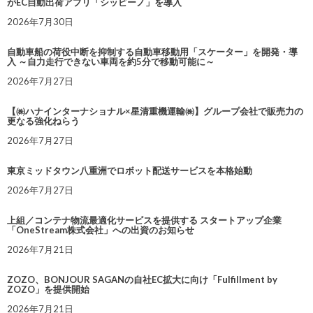
がEC自動出荷アプリ「シッピーノ」を導入
2026年7月30日
自動車船の荷役中断を抑制する自動車移動用「スケーター」を開発・導
入 ～自力走行できない車両を約5分で移動可能に～
2026年7月27日
【㈱ハナインターナショナル×星清重機運輸㈱】グループ会社で販売力の
更なる強化ねらう
2026年7月27日
東京ミッドタウン八重洲でロボット配送サービスを本格始動
2026年7月27日
上組／コンテナ物流最適化サービスを提供する スタートアップ企業
「OneStream株式会社」への出資のお知らせ
2026年7月21日
ZOZO、BONJOUR SAGANの自社EC拡大に向け「Fulfillment by
ZOZO」を提供開始
2026年7月21日