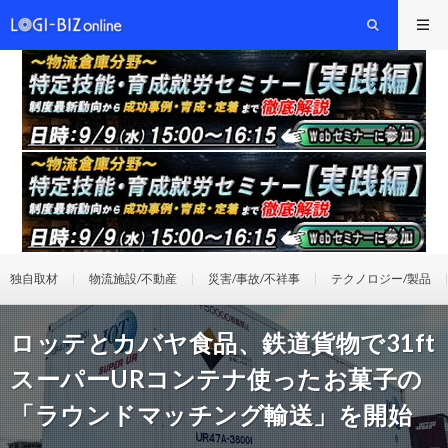
独自取材
物流施設/不動産
災害/事故/不祥事
テクノロジー/製品
ロッテとカバヤ食品、鉄道貨物で31ft
スーパーURコンテナ使ったお菓子の
「ラウンドマッチング輸送」を開始