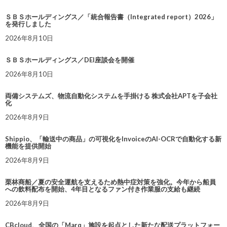
ＳＢＳホールディングス／「統合報告書（Integrated report）2026」
を発行しました
2026年8月10日
ＳＢＳホールディングス／DEI座談会を開催
2026年8月10日
両備システムズ、物流自動化システムを手掛ける 株式会社APTを子会社
化
2026年8月9日
Shippio、「輸送中の商品」の可視化をInvoiceのAI-OCRで自動化する新
機能を提供開始
2026年8月9日
栗林商船／夏の安全運航を支えるため熱中症対策を強化。今年から船員
への飲料配布を開始、4年目となるファン付き作業服の支給も継続
2026年8月9日
CBcloud、全国の「Marq」施設を起点とした新たな配送プラットフォー