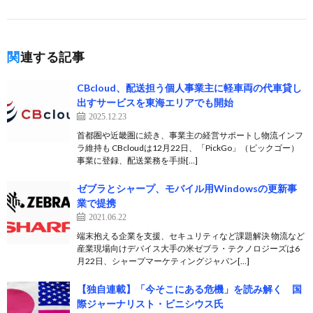
関連する記事
CBcloud、配送担う個人事業主に軽車両の代車貸し
出すサービスを東海エリアでも開始
2025.12.23
首都圏や近畿圏に続き、事業主の経営サポートし物流インフ
ラ維持も CBcloudは12月22日、「PickGo」（ピックゴー）
事業に登録、配送業務を手掛[…]
ゼブラとシャープ、モバイル用Windowsの更新事
業で提携
2021.06.22
端末抱える企業を支援、セキュリティなど課題解決 物流など
産業現場向けデバイス大手の米ゼブラ・テクノロジーズは6
月22日、シャープマーケティングジャパン[…]
【独自連載】「今そこにある危機」を読み解く 国
際ジャーナリスト・ビニシウス氏