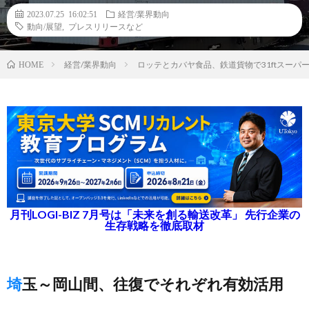
2023.07.25 16:02:51
経営/業界動向
動向/展望
,
プレスリリースなど
経営/業界動向
ロッテとカバヤ食品、鉄道貨物で31ftスー
HOME
月刊LOGI-BIZ 7月号は「未来を創る輸送改革」 先行企業の
生存戦略を徹底取材
埼玉～岡山間、往復でそれぞれ有効活用