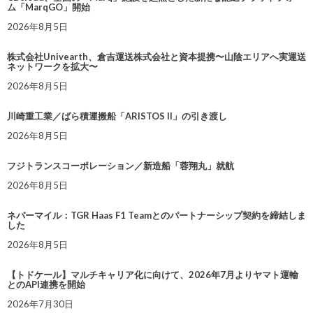
ム「MarqGO」開始
2026年8月5日
株式会社Univearth、倉吉運送株式会社と資本提携〜山陰エリアへ実運送
ネットワークを拡大〜
2026年8月5日
川崎重工業／ばら積運搬船「ARISTOS II」の引き渡し
2026年8月5日
フジトランスコーポレーション／新造船「蓉翔丸」就航
2026年8月5日
ネバーマイル：TGR Haas F1 Teamとのパートナーシップ契約を締結しま
した
2026年8月5日
【トドケール】マルチキャリア化に向けて、2026年7月よりヤマト運輸
とのAPI連携を開始
2026年7月30日