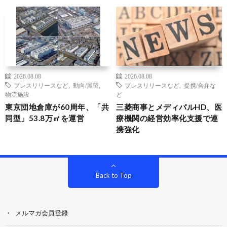
2026.08.08
2026.08.08
プレスリリースなど
,
動向/展望
,
プレスリリースなど
,
提携/合弁な
物流施設
ど
東京団地倉庫が60周年、「共
三菱商事とメディパルHD、医
同型」53.8万㎡を運営
療機関の経営効率化支援で連
携強化
Back to Top
メルマガ会員登録