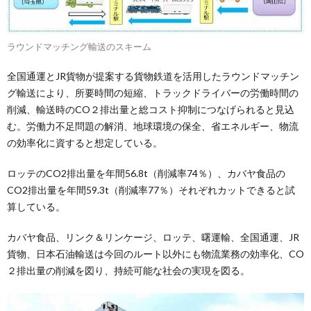
ラウンドマッチング輸送のスキーム
全国通運とJR貨物が提案する貨物鉄道を活用したラウンドマッチン
グ輸送により、所要時間の短縮、トラックドライバーの労働時間の
削減、輸送時のCO２排出量と総コスト抑制につなげられると見込
む。労働力不足問題の解消、地球環境の保全、省エネルギー、物流
の効率化に資すると想定している。
ロッテのCO2排出量を年間56.8t（削減率74％）、カバヤ食品の
CO2排出量を年間59.3t（削減率77％）それぞれカットできると試
算している。
カバヤ食品、リンク＆リンケージ、ロッテ、曙運輸、全国通運、JR
貨物、日本石油輸送は今回のルート以外にも物流業務の効率化、CO
２排出量の削減を図り、持続可能な社会の実現を図る。