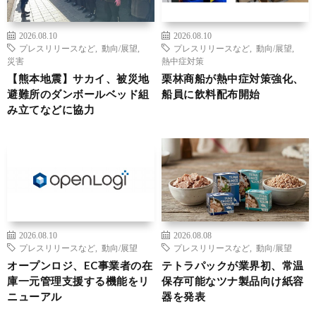
2026.08.10
2026.08.10
プレスリリースなど
,
動向/展望
,
プレスリリースなど
,
動向/展望
,
災害
熱中症対策
【熊本地震】サカイ、被災地
栗林商船が熱中症対策強化、
避難所のダンボールベッド組
船員に飲料配布開始
み立てなどに協力
2026.08.10
2026.08.08
プレスリリースなど
,
動向/展望
プレスリリースなど
,
動向/展望
オープンロジ、EC事業者の在
テトラパックが業界初、常温
庫一元管理支援する機能をリ
保存可能なツナ製品向け紙容
ニューアル
器を発表