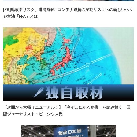
[PR]地政学リスク、港湾混雑…コンテナ運賃の変動リスクへの新しいヘッ
ジ方法「FFA」とは
【次回から大幅リニューアル！】「今そこにある危機」を読み解く 国
際ジャーナリスト・ビニシウス氏