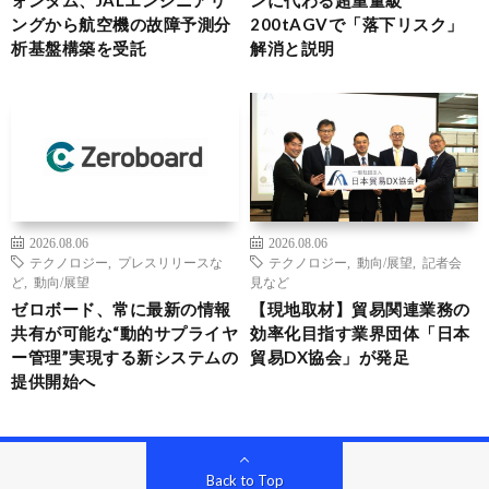
ォンタム、JALエンジニアリ
ンに代わる超重量級
ングから航空機の故障予測分
200tAGVで「落下リスク」
析基盤構築を受託
解消と説明
2026.08.06
2026.08.06
テクノロジー
,
プレスリリースな
テクノロジー
,
動向/展望
,
記者会
ど
,
動向/展望
見など
ゼロボード、常に最新の情報
【現地取材】貿易関連業務の
共有が可能な“動的サプライヤ
効率化目指す業界団体「日本
ー管理”実現する新システムの
貿易DX協会」が発足
提供開始へ
Back to Top