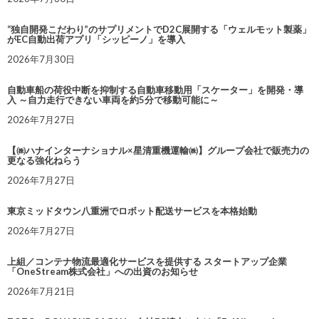
“独自開発こだわり”のサプリメントでD2C展開する「ウェルモット製薬」
がEC自動出荷アプリ「シッピーノ」を導入
2026年7月30日
自動車船の荷役中断を抑制する自動車移動用「スケーター」を開発・導
入 ～自力走行できない車両を約5分で移動可能に～
2026年7月27日
【㈱ハナインターナショナル×星清重機運輸㈱】グループ会社で販売力の
更なる強化ねらう
2026年7月27日
東京ミッドタウン八重洲でロボット配送サービスを本格始動
2026年7月27日
上組／コンテナ物流最適化サービスを提供する スタートアップ企業
「OneStream株式会社」への出資のお知らせ
2026年7月21日