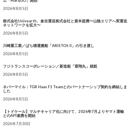
ム「MarqGO」開始
2026年8月5日
株式会社Univearth、倉吉運送株式会社と資本提携〜山陰エリアへ実運送
ネットワークを拡大〜
2026年8月5日
川崎重工業／ばら積運搬船「ARISTOS II」の引き渡し
2026年8月5日
フジトランスコーポレーション／新造船「蓉翔丸」就航
2026年8月5日
ネバーマイル：TGR Haas F1 Teamとのパートナーシップ契約を締結しま
した
2026年8月5日
【トドケール】マルチキャリア化に向けて、2026年7月よりヤマト運輸
とのAPI連携を開始
2026年7月30日