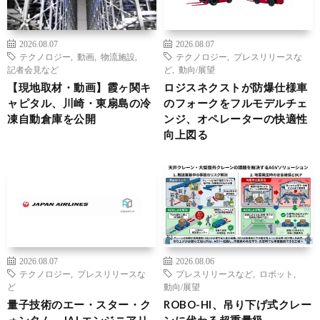
2026.08.07
2026.08.07
テクノロジー
,
動画
,
物流施設
,
テクノロジー
,
プレスリリースな
記者会見など
ど
,
動向/展望
【現地取材・動画】霞ヶ関キ
ロジスネクストが防爆仕様車
ャピタル、川崎・東扇島の冷
のフォークをフルモデルチェ
凍自動倉庫を公開
ンジ、オペレーターの快適性
向上図る
2026.08.07
2026.08.06
テクノロジー
,
プレスリリースな
プレスリリースなど
,
ロボット
,
ど
動向/展望
量子技術のエー・スター・ク
ROBO-HI、吊り下げ式クレー