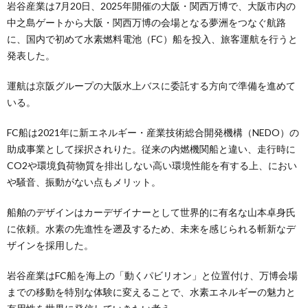
岩谷産業は7月20日、2025年開催の大阪・関西万博で、大阪市内の
中之島ゲートから大阪・関西万博の会場となる夢洲をつなぐ航路
に、国内で初めて水素燃料電池（FC）船を投入、旅客運航を行うと
発表した。
運航は京阪グループの大阪水上バスに委託する方向で準備を進めて
いる。
FC船は2021年に新エネルギー・産業技術総合開発機構（NEDO）の
助成事業として採択されりた。従来の内燃機関船と違い、走行時に
CO2や環境負荷物質を排出しない高い環境性能を有する上、におい
や騒音、振動がない点もメリット。
船舶のデザインはカーデザイナーとして世界的に有名な山本卓身氏
に依頼。水素の先進性を遡及するため、未来を感じられる斬新なデ
ザインを採用した。
岩谷産業はFC船を海上の「動くパビリオン」と位置付け、万博会場
までの移動を特別な体験に変えることで、水素エネルギーの魅力と