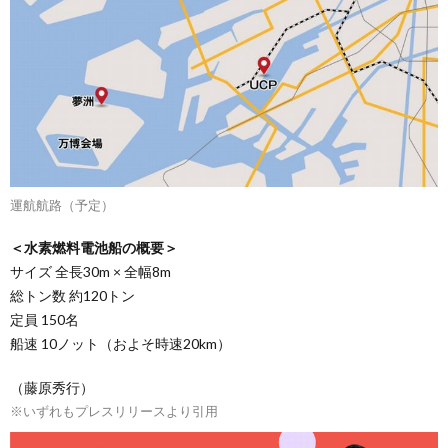
運航航路（予定）
＜水素燃料電池船の概要＞
サイズ 全長30m × 全幅8m
総トン数 約120トン
定員 150名
船速 10ノット（およそ時速20km）
（藤原秀行）
※いずれもプレスリリースより引用