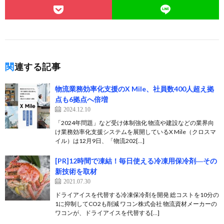
関連する記事
物流業務効率化支援のX Mile、社員数400人超え拠
点も6拠点へ倍増
2024.12.10
「2024年問題」など受け体制強化 物流や建設などの業界向
け業務効率化支援システムを展開しているX Mile（クロスマ
イル）は12月9日、「物流202[…]
[PR]12時間で凍結！毎日使える冷凍用保冷剤―その
新技術を取材
2021.07.30
ドライアイスを代替する冷凍保冷剤を開発 総コストを10分の
1に抑制してCO2も削減 ワコン株式会社 物流資材メーカーの
ワコンが、ドライアイスを代替する[…]