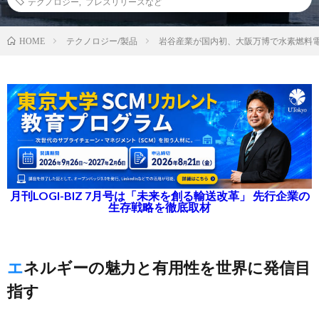
テクノロジー
,
プレスリリースなど
テクノロジー/製品
岩谷産業が国内初、大阪万博で水素燃料
HOME
月刊LOGI-BIZ 7月号は「未来を創る輸送改革」 先行企業の
生存戦略を徹底取材
エネルギーの魅力と有用性を世界に発信目
指す