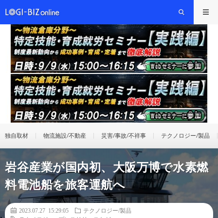
独自取材
物流施設/不動産
災害/事故/不祥事
テクノロジー/製品
岩谷産業が国内初、大阪万博で水素燃
料電池船を旅客運航へ
2023.07.27 15:29:05
テクノロジー/製品