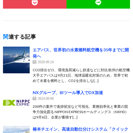
関連する記事
エアバス、世界初の水素燃料航空機を35年までに開
発へ
2020.09.24
CO2排出ゼロ、環境負荷減らし鉄道などに対抗 欧州の航空機
大手エアバスは9月21日、地球温暖化対策のため、世界で初
めて水素を燃料とし、CO2を排出しな[…]
NXグループ、BIツール導入でDX加速
2024.09.06
200件の案件で進捗状況など可視化、業務効率化と事業の競
争力強化図る NIPPON EXPRESSホールディングス（NXHD）
は9月6日、企業が蓄積す[…]
椿本チエイン、高速自動仕分けシステム「クイック