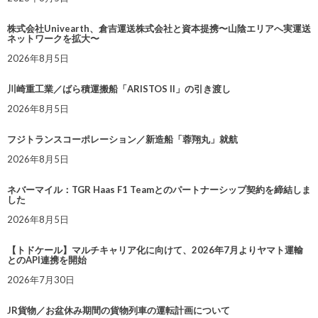
株式会社Univearth、倉吉運送株式会社と資本提携〜山陰エリアへ実運送
ネットワークを拡大〜
2026年8月5日
川崎重工業／ばら積運搬船「ARISTOS II」の引き渡し
2026年8月5日
フジトランスコーポレーション／新造船「蓉翔丸」就航
2026年8月5日
ネバーマイル：TGR Haas F1 Teamとのパートナーシップ契約を締結しま
した
2026年8月5日
【トドケール】マルチキャリア化に向けて、2026年7月よりヤマト運輸
とのAPI連携を開始
2026年7月30日
JR貨物／お盆休み期間の貨物列車の運転計画について