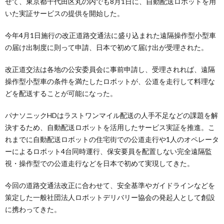
せて、東京都千代田区丸の内でも8月1日に、自動配送ロボットを用
いた実証サービスの提供を開始した。
今年4月1日施行の改正道路交通法に盛り込まれた遠隔操作型小型車
の届け出制度に則って申請、日本で初めて届け出が受理された。
改正道交法は各地の公安委員会に事前申請し、受理されれば、遠隔
操作型小型車の条件を満たしたロボットが、公道を走行して料理な
どを配送することが可能になった。
パナソニックHDはラストワンマイル配送の人手不足などの課題を解
決するため、自動配送ロボットを活用したサービス実証を推進。こ
れまでに自動配送ロボットの住宅街での公道走行や1人のオペレータ
ーによるロボット4台同時運行、保安要員を配置しない完全遠隔監
視・操作型での公道走行などを日本で初めて実現してきた。
今回の道路交通法改正に合わせて、安全基準やガイドラインなどを
策定した一般社団法人ロボットデリバリー協会の発起人として創設
に携わってきた。