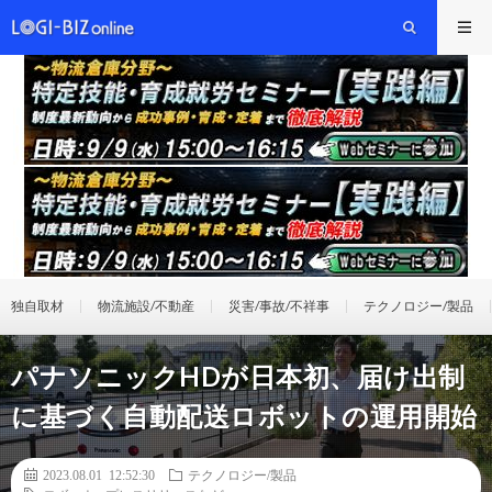
独自取材
物流施設/不動産
災害/事故/不祥事
テクノロジー/製品
パナソニックHDが日本初、届け出制
に基づく自動配送ロボットの運用開始
2023.08.01 12:52:30
テクノロジー/製品