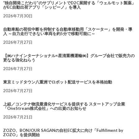
“独自開発こだわり”のサプリメントでD2C展開する「ウェルモット製薬」
がEC自動出荷アプリ「シッピーノ」を導入
2026年7月30日
自動車船の荷役中断を抑制する自動車移動用「スケーター」を開発・導
入 ～自力走行できない車両を約5分で移動可能に～
2026年7月27日
【㈱ハナインターナショナル×星清重機運輸㈱】グループ会社で販売力の
更なる強化ねらう
2026年7月27日
東京ミッドタウン八重洲でロボット配送サービスを本格始動
2026年7月27日
上組／コンテナ物流最適化サービスを提供する スタートアップ企業
「OneStream株式会社」への出資のお知らせ
2026年7月21日
ZOZO、BONJOUR SAGANの自社EC拡大に向け「Fulfillment by
ZOZO」を提供開始