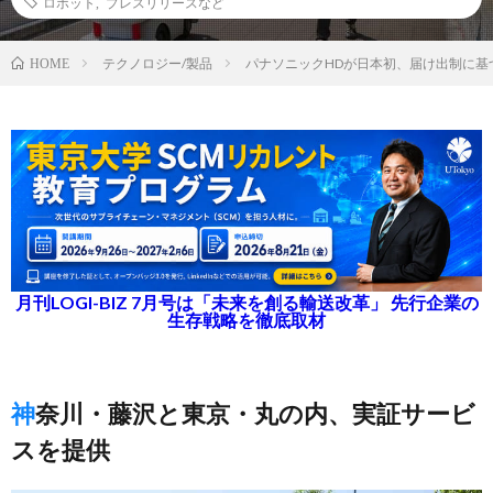
ロボット
,
プレスリリースなど
テクノロジー/製品
パナソニックHDが日本初、届け出制に基
HOME
月刊LOGI-BIZ 7月号は「未来を創る輸送改革」 先行企業の
生存戦略を徹底取材
神奈川・藤沢と東京・丸の内、実証サービ
スを提供