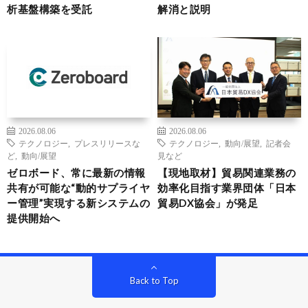
析基盤構築を受託
解消と説明
2026.08.06
2026.08.06
テクノロジー
,
プレスリリースな
テクノロジー
,
動向/展望
,
記者会
ど
,
動向/展望
見など
ゼロボード、常に最新の情報
【現地取材】貿易関連業務の
共有が可能な“動的サプライヤ
効率化目指す業界団体「日本
ー管理”実現する新システムの
貿易DX協会」が発足
提供開始へ
Back to Top