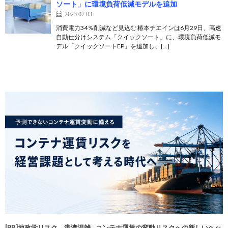
ソート」に環境負荷低減モデルを追加
2023.07.03
消費電力34％削減など見込む 椿本チエインは6月29日、高速
自動仕分けシステム「クイックソート」に、環境負荷低減モ
デル「クイックソートEP」を追加し、[…]
[PR]地政学リスク、港湾混雑…コンテナ運賃の変動リスクへの新しいヘッ