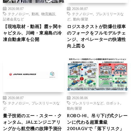
2026.08.07
2026.08.07
テクノロジー
,
動画
,
物流施設
,
テクノロジー
,
プレスリリースな
記者会見など
ど
,
動向/展望
【現地取材・動画】霞ヶ関キ
ロジスネクストが防爆仕様車
ャピタル、川崎・東扇島の冷
のフォークをフルモデルチェ
凍自動倉庫を公開
ンジ、オペレーターの快適性
向上図る
2026.08.07
2026.08.06
テクノロジー
,
プレスリリースな
プレスリリースなど
,
ロボット
,
ど
動向/展望
量子技術のエー・スター・ク
ROBO-HI、吊り下げ式クレー
ォンタム、JALエンジニアリ
ンに代わる超重量級
ングから航空機の故障予測分
200tAGVで「落下リスク」