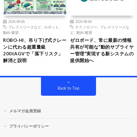
2026.08.06
2026.08.06
プレスリリースなど
,
ロボット
,
テクノロジー
,
プレスリリースな
動向/展望
ど
,
動向/展望
ROBO-HI、吊り下げ式クレー
ゼロボード、常に最新の情報
ンに代わる超重量級
共有が可能な“動的サプライヤ
200tAGVで「落下リスク」
ー管理”実現する新システムの
解消と説明
提供開始へ
Back to Top
メルマガ会員登録
プライバシーポリシー