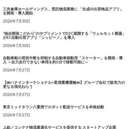
三井倉庫ホールディングス、受託物流業務に 「生成AI出荷検品アプリ」
を開発・導入開始
2026年7月30日
“独自開発こだわり”のサプリメントでD2C展開する「ウェルモット製薬」
がEC自動出荷アプリ「シッピーノ」を導入
2026年7月30日
自動車船の荷役中断を抑制する自動車移動用「スケーター」を開発・導
入 ～自力走行できない車両を約5分で移動可能に～
2026年7月27日
【㈱ハナインターナショナル×星清重機運輸㈱】グループ会社で販売力の
更なる強化ねらう
2026年7月27日
東京ミッドタウン八重洲でロボット配送サービスを本格始動
2026年7月27日
上組／コンテナ物流最適化サービスを提供する スタートアップ企業