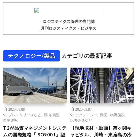
ロジスティクス管理の専門誌
月刊ロジスティクス・ビジネス
テクノロジー/製品
カテゴリの最新記事
2026.08.08
2026.08.07
プレスリリースなど
,
動向/展望
,
テクノロジー
,
動画
,
物流施設
,
自動運転
記者会見など
T2が品質マネジメントシステ
【現地取材・動画】霞ヶ関キ
ムの国際規格「ISO9001」認
ャピタル、川崎・東扇島の冷