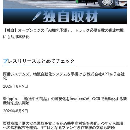
【独自】オープンロジの「AI梱包予測」、トラック必要台数の迅速把握
にも活用本格化
プレスリリースまとめてチェック
両備システムズ、物流自動化システムを手掛ける 株式会社APTを子会社
化
2026年8月9日
Shippio、「輸送中の商品」の可視化をInvoiceのAI-OCRで自動化する新
機能を提供開始
2026年8月9日
栗林商船／夏の安全運航を支えるため熱中症対策を強化。今年から船員
への飲料配布を開始、4年目となるファン付き作業服の支給も継続