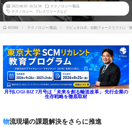
2023.08.03 16:52:58
テクノロジー/製品
テクノロジー
,
プレスリリースなど
テクノロジー/製品
ラピュタロボ、自動フォークリフトに「
HOME
月刊LOGI-BIZ 7月号は「未来を創る輸送改革」 先行企業の
生存戦略を徹底取材
物流現場の課題解決をさらに推進