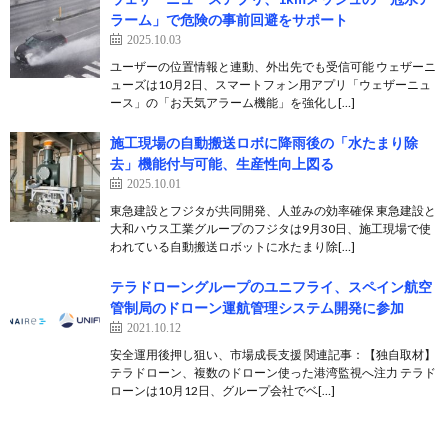
ラーム」で危険の事前回避をサポート
2025.10.03
ユーザーの位置情報と連動、外出先でも受信可能 ウェザーニ
ューズは10月2日、スマートフォン用アプリ「ウェザーニュ
ース」の「お天気アラーム機能」を強化し[…]
施工現場の自動搬送ロボに降雨後の「水たまり除
去」機能付与可能、生産性向上図る
2025.10.01
東急建設とフジタが共同開発、人並みの効率確保 東急建設と
大和ハウス工業グループのフジタは9月30日、施工現場で使
われている自動搬送ロボットに水たまり除[…]
テラドローングループのユニフライ、スペイン航空
管制局のドローン運航管理システム開発に参加
2021.10.12
安全運用後押し狙い、市場成長支援 関連記事：【独自取材】
テラドローン、複数のドローン使った港湾監視へ注力 テラド
ローンは10月12日、グループ会社でベ[…]