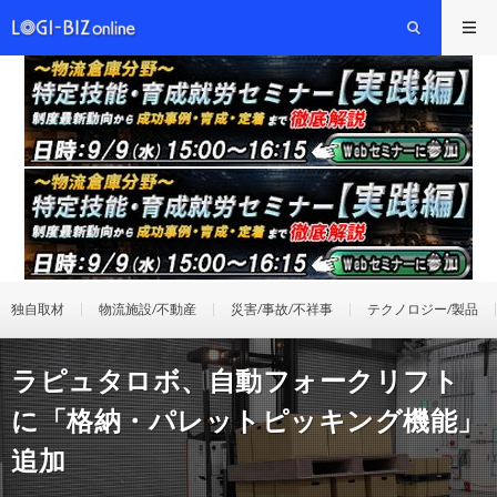
独自取材
物流施設/不動産
災害/事故/不祥事
テクノロジー/製品
ラピュタロボ、自動フォークリフト
に「格納・パレットピッキング機能」
追加