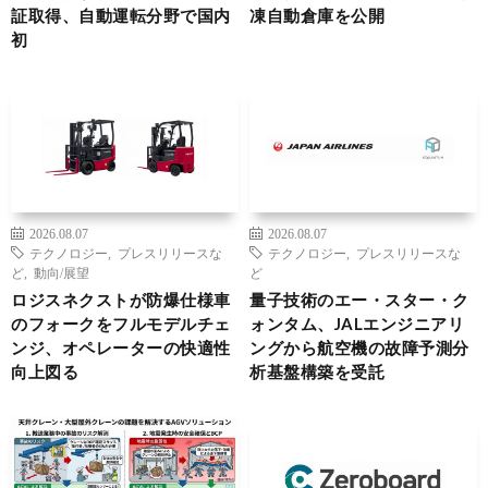
証取得、自動運転分野で国内
凍自動倉庫を公開
初
2026.08.07
2026.08.07
テクノロジー
,
プレスリリースな
テクノロジー
,
プレスリリースな
ど
,
動向/展望
ど
ロジスネクストが防爆仕様車
量子技術のエー・スター・ク
のフォークをフルモデルチェ
ォンタム、JALエンジニアリ
ンジ、オペレーターの快適性
ングから航空機の故障予測分
向上図る
析基盤構築を受託