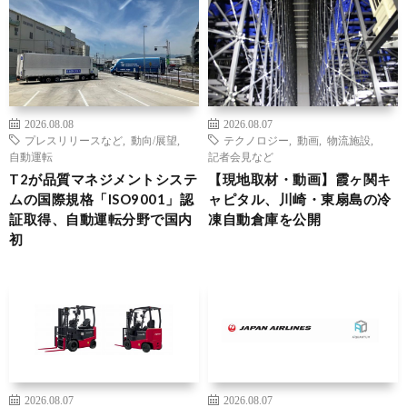
2026.08.08
2026.08.07
プレスリリースなど
,
動向/展望
,
テクノロジー
,
動画
,
物流施設
,
自動運転
記者会見など
T2が品質マネジメントシステ
【現地取材・動画】霞ヶ関キ
ムの国際規格「ISO9001」認
ャピタル、川崎・東扇島の冷
証取得、自動運転分野で国内
凍自動倉庫を公開
初
2026.08.07
2026.08.07