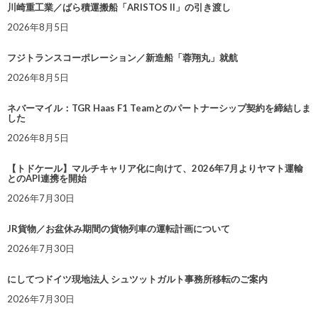
川崎重工業／ばら積運搬船「ARISTOS II」の引き渡し
2026年8月5日
フジトランスコーポレーション／新造船「蓉翔丸」就航
2026年8月5日
ネバーマイル：TGR Haas F1 Teamとのパートナーシップ契約を締結しま
した
2026年8月5日
【トドケール】マルチキャリア化に向けて、2026年7月よりヤマト運輸
とのAPI連携を開始
2026年7月30日
JR貨物／お盆休み期間の貨物列車の運転計画について
2026年7月30日
にしてつドイツ現地法人 シュツットガルト事務所移転のご案内
2026年7月30日