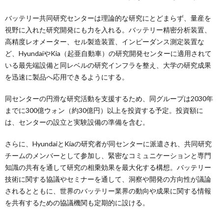
バッテリー共同研究センターは理論的な研究にとどまらず、量産を
視野に入れた研究開発にも力を入れる。バッテリー精密分析装置、
高精度レオメーター、セル製造装置、インピーダンス測定装置な
ど、HyundaiやKia（起亜自動車）の研究開発センターに適用されて
いる最先端設備と同レベルの研究インフラを整え、大学の研究成果
を迅速に製品へ応用できるようにする。
同センターの円滑な研究活動を支援するため、同グループは2030年
までに300億ウォン（約30億円）以上を投資する予定。投資額に
は、センターの設立と実験設備の準備を含む。
さらに、HyundaiとKiaの研究者が同センターに派遣され、共同研究
チームのメンバーとして参加し、緊密なコミュニケーションと専門
知識の共有を通して研究の相乗効果を最大化する構想。バッテリー
技術に関する協議やセミナーを通して、洞察や開発の方向性が議論
されるとともに、世界のバッテリー業界の動向や成果に関する情報
を共有するための協議機関も定期的に設ける。