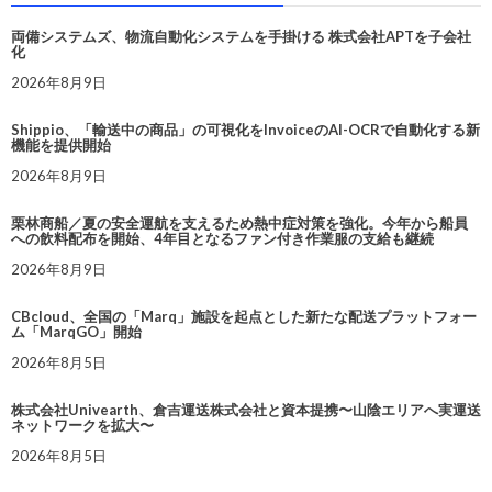
両備システムズ、物流自動化システムを手掛ける 株式会社APTを子会社
化
2026年8月9日
Shippio、「輸送中の商品」の可視化をInvoiceのAI-OCRで自動化する新
機能を提供開始
2026年8月9日
栗林商船／夏の安全運航を支えるため熱中症対策を強化。今年から船員
への飲料配布を開始、4年目となるファン付き作業服の支給も継続
2026年8月9日
CBcloud、全国の「Marq」施設を起点とした新たな配送プラットフォー
ム「MarqGO」開始
2026年8月5日
株式会社Univearth、倉吉運送株式会社と資本提携〜山陰エリアへ実運送
ネットワークを拡大〜
2026年8月5日