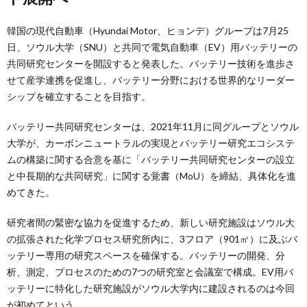
韓国の現代自動車（Hyundai Motor、ヒョンデ）グループは7月25
日、ソウル大学（SNU）と共同で電気自動車（EV）用バッテリーの
共同研究センターを開設すると発表した。バッテリー技術を進歩さ
せて産学連携を促進し、バッテリー分野における世界的なリーダー
シップを確立することを目指す。
バッテリー共同研究センターは、2021年11月に同グループとソウル
大学が、カーボンニュートラルの実現とバッテリー研究エコシステ
ムの構築に関する合意を基に「バッテリー共同研究センターの設立
と中長期的な共同研究」に関する覚書（MoU）を締結、具体化を進
めてきた。
研究者間の緊密な協力を促進するため、新しい研究施設はソウル大
の拡張された化学プロセス研究所内に、3フロア（901㎡）に及ぶバ
ッテリー専用の研究スペースを確保する。バッテリーの開発、分
析、測定、プロセスのための7つの研究室と会議室で構成。EV用バ
ッテリーに特化した研究施設がソウル大学内に建設されるのは今回
が初めてという。