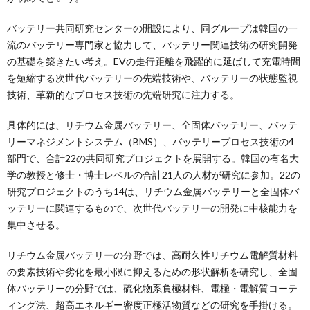
バッテリー共同研究センターの開設により、同グループは韓国の一
流のバッテリー専門家と協力して、バッテリー関連技術の研究開発
の基礎を築きたい考え。EVの走行距離を飛躍的に延ばして充電時間
を短縮する次世代バッテリーの先端技術や、バッテリーの状態監視
技術、革新的なプロセス技術の先端研究に注力する。
具体的には、リチウム金属バッテリー、全固体バッテリー、バッテ
リーマネジメントシステム（BMS）、バッテリープロセス技術の4
部門で、合計22の共同研究プロジェクトを展開する。韓国の有名大
学の教授と修士・博士レベルの合計21人の人材が研究に参加。22の
研究プロジェクトのうち14は、リチウム金属バッテリーと全固体バ
ッテリーに関連するもので、次世代バッテリーの開発に中核能力を
集中させる。
リチウム金属バッテリーの分野では、高耐久性リチウム電解質材料
の要素技術や劣化を最小限に抑えるための形状解析を研究し、全固
体バッテリーの分野では、硫化物系負極材料、電極・電解質コーテ
ィング法、超高エネルギー密度正極活物質などの研究を手掛ける。