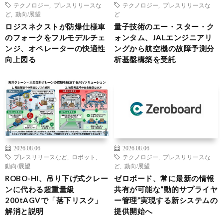
テクノロジー
,
プレスリリースな
テクノロジー
,
プレスリリースな
ど
,
動向/展望
ど
ロジスネクストが防爆仕様車
量子技術のエー・スター・ク
のフォークをフルモデルチェ
ォンタム、JALエンジニアリ
ンジ、オペレーターの快適性
ングから航空機の故障予測分
向上図る
析基盤構築を受託
2026.08.06
2026.08.06
プレスリリースなど
,
ロボット
,
テクノロジー
,
プレスリリースな
動向/展望
ど
,
動向/展望
ROBO-HI、吊り下げ式クレー
ゼロボード、常に最新の情報
ンに代わる超重量級
共有が可能な“動的サプライヤ
200tAGVで「落下リスク」
ー管理”実現する新システムの
解消と説明
提供開始へ