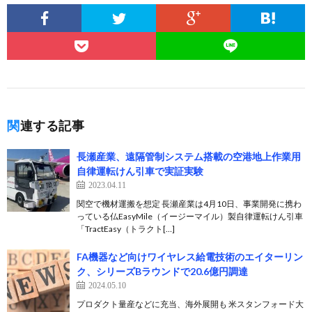
関連する記事
長瀬産業、遠隔管制システム搭載の空港地上作業用
自律運転けん引車で実証実験
2023.04.11
関空で機材運搬を想定 長瀬産業は4月10日、事業開発に携わ
っている仏EasyMile（イージーマイル）製自律運転けん引車
「TractEasy（トラクト[…]
FA機器など向けワイヤレス給電技術のエイターリン
ク、シリーズBラウンドで20.6億円調達
2024.05.10
プロダクト量産などに充当、海外展開も 米スタンフォード大