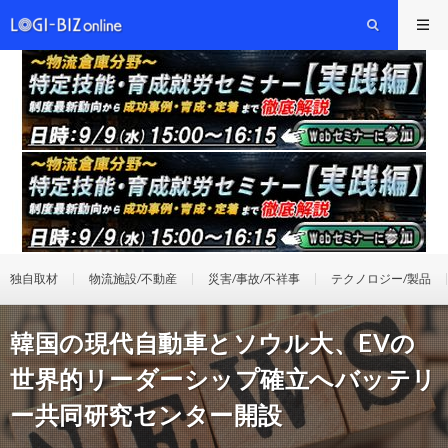
独自取材
物流施設/不動産
災害/事故/不祥事
テクノロジー/製品
韓国の現代自動車とソウル大、EVの
世界的リーダーシップ確立へバッテリ
ー共同研究センター開設