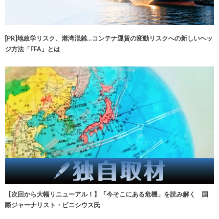
[PR]地政学リスク、港湾混雑…コンテナ運賃の変動リスクへの新しいヘッ
ジ方法「FFA」とは
【次回から大幅リニューアル！】「今そこにある危機」を読み解く 国
際ジャーナリスト・ビニシウス氏