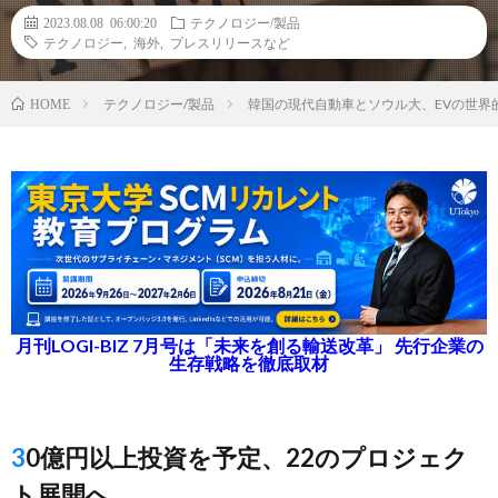
2023.08.08 06:00:20
テクノロジー/製品
テクノロジー
,
海外
,
プレスリリースなど
テクノロジー/製品
韓国の現代自動車とソウル大、EVの世界
HOME
月刊LOGI-BIZ 7月号は「未来を創る輸送改革」 先行企業の
生存戦略を徹底取材
30億円以上投資を予定、22のプロジェク
ト展開へ