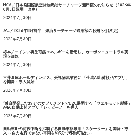
NCA／日本発国際航空貨物燃油サーチャージ適用額のお知らせ（2026年
8月1日適用 改定）
2026年7月30日
JAL／2026年8月前半 燃油サーチャージ適用額のお知らせ(変更)
2026年7月30日
椿本チエイン／再生可能エネルギーを活用し、カーボンニュートラル実
現を加速
2026年7月30日
三井倉庫ホールディングス、受託物流業務に 「生成AI出荷検品アプリ」
を開発・導入開始
2026年7月30日
“独自開発こだわり”のサプリメントでD2C展開する「ウェルモット製薬」
がEC自動出荷アプリ「シッピーノ」を導入
2026年7月30日
自動車船の荷役中断を抑制する自動車移動用「スケーター」を開発・導
入 ～自力走行できない車両を約5分で移動可能に～