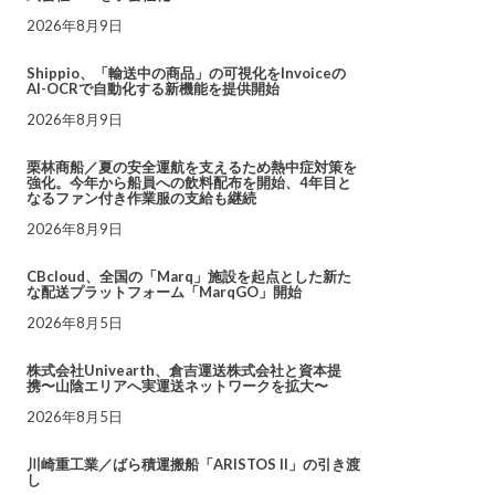
2026年8月9日
Shippio、「輸送中の商品」の可視化をInvoiceの
AI-OCRで自動化する新機能を提供開始
2026年8月9日
栗林商船／夏の安全運航を支えるため熱中症対策を
強化。今年から船員への飲料配布を開始、4年目と
なるファン付き作業服の支給も継続
2026年8月9日
CBcloud、全国の「Marq」施設を起点とした新た
な配送プラットフォーム「MarqGO」開始
2026年8月5日
株式会社Univearth、倉吉運送株式会社と資本提
携〜山陰エリアへ実運送ネットワークを拡大〜
2026年8月5日
川崎重工業／ばら積運搬船「ARISTOS II」の引き渡
し