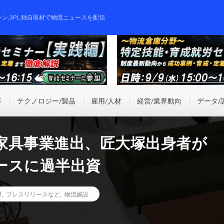
ーン,3PL,独自取材で物流ニュースを配信
事
テクノロジー/製品
雇用/人材
経営/業界動向
データ/
家具事業進出、匠大塚出身者が
ースに過半出資
望
,
プレスリリースなど
,
物流施設