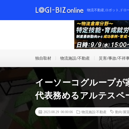
物流不動産,ロボット,ドロ
独自取材
物流施設/不動産
災害/事故/不祥
イーソーコグループが
代表務めるアルテスペ
2023.08.29 06:00:06
物流施設/不動産
動向/展