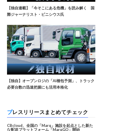
【独自連載】「今そこにある危機」を読み解く 国
際ジャーナリスト・ビニシウス氏
【独自】オープンロジの「AI梱包予測」、トラック
必要台数の迅速把握にも活用本格化
プレスリリースまとめてチェック
CBcloud、全国の「Marq」施設を起点とした新た
な配送プラットフォーム「MarqGO」開始