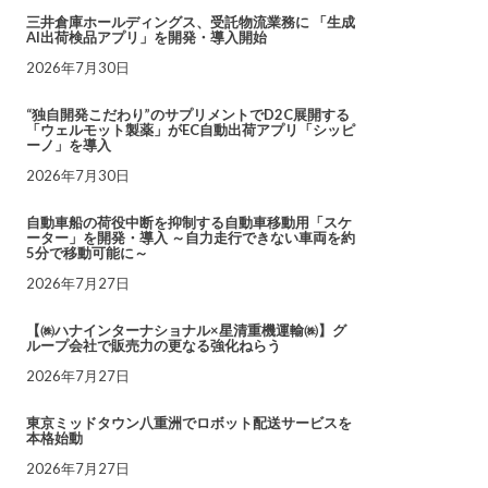
三井倉庫ホールディングス、受託物流業務に 「生成
AI出荷検品アプリ」を開発・導入開始
2026年7月30日
“独自開発こだわり”のサプリメントでD2C展開する
「ウェルモット製薬」がEC自動出荷アプリ「シッピ
ーノ」を導入
2026年7月30日
自動車船の荷役中断を抑制する自動車移動用「スケ
ーター」を開発・導入 ～自力走行できない車両を約
5分で移動可能に～
2026年7月27日
【㈱ハナインターナショナル×星清重機運輸㈱】グ
ループ会社で販売力の更なる強化ねらう
2026年7月27日
東京ミッドタウン八重洲でロボット配送サービスを
本格始動
2026年7月27日