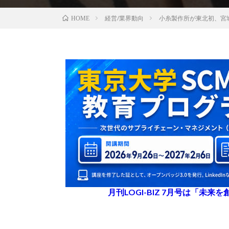
経営/業界動向
小糸製作所が東北初、宮
HOME
月刊LOGI-BIZ 7月号は「未