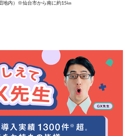
団地内）※仙台市から南に約15㎞