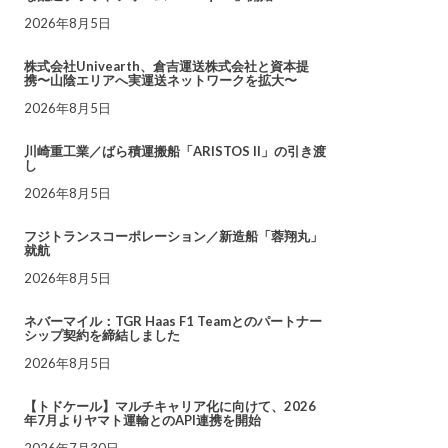
2026年8月5日
株式会社Univearth、倉吉運送株式会社と資本提
携〜山陰エリアへ実運送ネットワークを拡大〜
2026年8月5日
川崎重工業／ばら積運搬船「ARISTOS II」の引き渡
し
2026年8月5日
フジトランスコーポレーション／新造船「蓉翔丸」
就航
2026年8月5日
ネバーマイル：TGR Haas F1 Teamとのパートナー
シップ契約を締結しました
2026年8月5日
【トドケール】マルチキャリア化に向けて、2026
年7月よりヤマト運輸とのAPI連携を開始
2026年7月30日