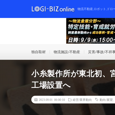
物流不動産,ロボット,ドロ
独自取材
物流施設/不動産
災害/事故/不祥
小糸製作所が東北初、
工場設置へ
2023.09.01 06:00:10
経営/業界動向
動向/展望
,