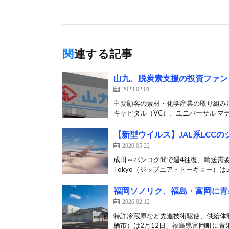
関連する記事
山九、脱炭素支援の投資ファン
2023.02.01
主要顧客の素材・化学産業の取り組み加
キャピタル（VC）、ユニバーサル マテリ
【新型ウイルス】JAL系LCC
2020.05.22
成田～バンコク間で週4往復、輸送需要増
Tokyo（ジップエア・トーキョー）は5月
福岡ソノリク、福島・富岡に青
2026.02.12
特許冷蔵庫など先進技術駆使、供給体
栖市）は2月12日、福島県富岡町に青果