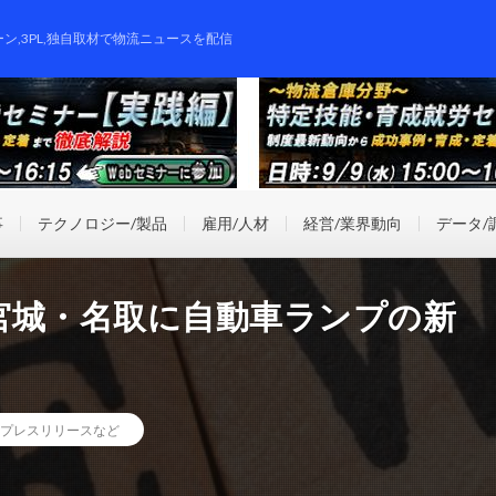
ーン,3PL,独自取材で物流ニュースを配信
事
テクノロジー/製品
雇用/人材
経営/業界動向
データ/
宮城・名取に自動車ランプの新
プレスリリースなど