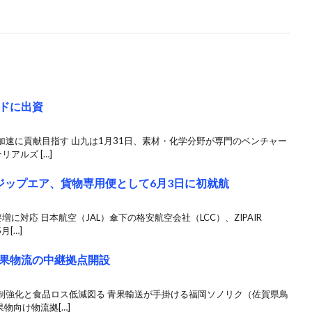
ドに出資
速に貢献目指す 山九は1月31日、素材・化学分野が専門のベンチャー
アルズ […]
のジップエア、貨物専用便として6月3日に初就航
に対応 日本航空（JAL）傘下の格安航空会社（LCC）、ZIPAIR
[…]
果物流の中継拠点開設
制強化と食品ロス低減図る 青果輸送が手掛ける福岡ソノリク（佐賀県鳥
物向け物流拠[…]