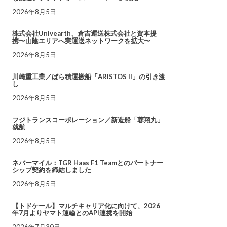
2026年8月5日
株式会社Univearth、倉吉運送株式会社と資本提
携〜山陰エリアへ実運送ネットワークを拡大〜
2026年8月5日
川崎重工業／ばら積運搬船「ARISTOS II」の引き渡
し
2026年8月5日
フジトランスコーポレーション／新造船「蓉翔丸」
就航
2026年8月5日
ネバーマイル：TGR Haas F1 Teamとのパートナー
シップ契約を締結しました
2026年8月5日
【トドケール】マルチキャリア化に向けて、2026
年7月よりヤマト運輸とのAPI連携を開始
2026年7月30日