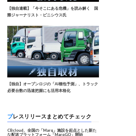
【独自連載】「今そこにある危機」を読み解く 国
際ジャーナリスト・ビニシウス氏
【独自】オープンロジの「AI梱包予測」、トラック
必要台数の迅速把握にも活用本格化
プレスリリースまとめてチェック
CBcloud、全国の「Marq」施設を起点とした新た
な配送プラットフォーム「MarqGO」開始