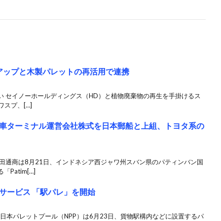
アップと木製パレットの再活用で連携
い セイノーホールディングス（HD）と植物廃棄物の再生を手掛けるス
ワスプ、[…]
車ターミナル運営会社株式を日本郵船と上組、トヨタ系の
田通商は8月21日、インドネシア西ジャワ州スバン県のパティンバン国
atim[…]
サービス 「駅パレ」を開始
と日本パレットプール（NPP）は6月23日、貨物駅構内などに設置するパ