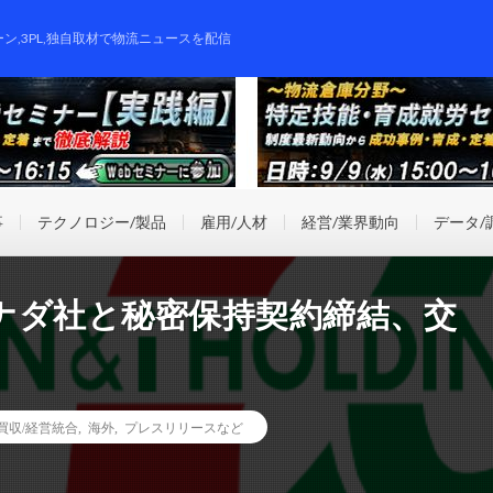
ーン,3PL,独自取材で物流ニュースを配信
事
テクノロジー/製品
雇用/人材
経営/業界動向
データ/
ナダ社と秘密保持契約締結、交
業買収/経営統合
,
海外
,
プレスリリースなど