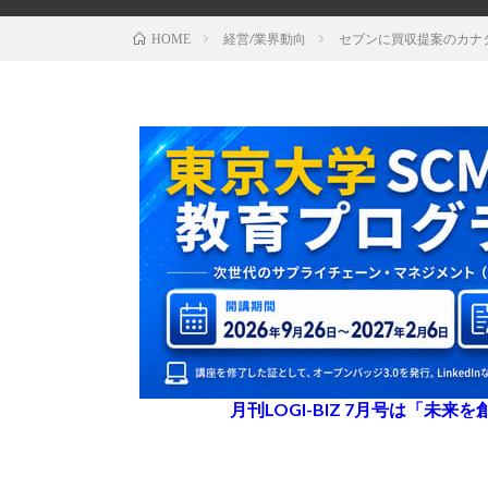
経営/業界動向
セブンに買収提案のカナ
HOME
月刊LOGI-BIZ 7月号は「未