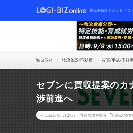
物流不動産,ロボット,ドロ
独自取材
物流施設/不動産
災害/事故/不祥
セブンに買収提案のカ
渉前進へ
2025.05.01 21:26:31
経営/業界動向
M&A/事