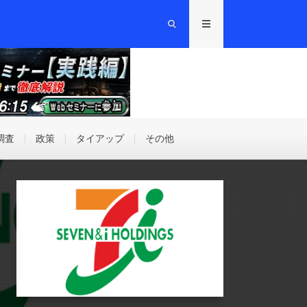
調査
政策
タイアップ
その他