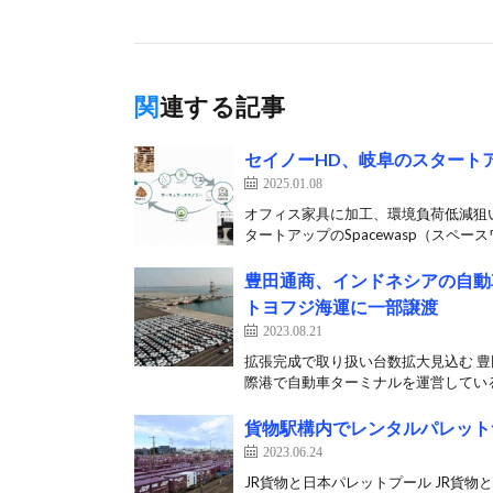
関連する記事
セイノーHD、岐阜のスタート
2025.01.08
オフィス家具に加工、環境負荷低減狙
タートアップのSpacewasp（スペース
豊田通商、インドネシアの自動
トヨフジ海運に一部譲渡
2023.08.21
拡張完成で取り扱い台数拡大見込む 豊
際港で自動車ターミナルを運営している「P
貨物駅構内でレンタルパレット
2023.06.24
JR貨物と日本パレットプール JR貨物