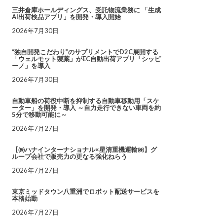
三井倉庫ホールディングス、受託物流業務に 「生成
AI出荷検品アプリ」を開発・導入開始
2026年7月30日
“独自開発こだわり”のサプリメントでD2C展開する
「ウェルモット製薬」がEC自動出荷アプリ「シッピ
ーノ」を導入
2026年7月30日
自動車船の荷役中断を抑制する自動車移動用「スケ
ーター」を開発・導入 ～自力走行できない車両を約
5分で移動可能に～
2026年7月27日
【㈱ハナインターナショナル×星清重機運輸㈱】グ
ループ会社で販売力の更なる強化ねらう
2026年7月27日
東京ミッドタウン八重洲でロボット配送サービスを
本格始動
2026年7月27日