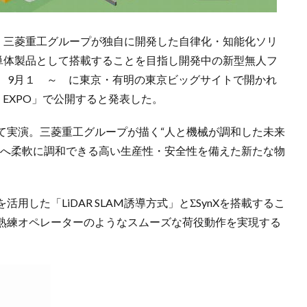
日、三菱重工グループが独自に開発した自律化・知能化ソリ
を単体製品として搭載することを目指し開発中の新型無人フ
種を、9月１ ～ に東京・有明の東京ビッグサイトで開かれ
ON EXPO」で公開すると発表した。
て実演。三菱重工グループが描く“人と機械が調和した未来
場へ柔軟に調和できる高い生産性・安全性を備えた新たな物
用した「LiDAR SLAM誘導方式」とΣSynXを搭載するこ
熟練オペレーターのようなスムーズな荷役動作を実現する