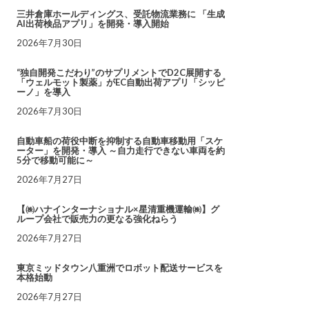
三井倉庫ホールディングス、受託物流業務に 「生成
AI出荷検品アプリ」を開発・導入開始
2026年7月30日
“独自開発こだわり”のサプリメントでD2C展開する
「ウェルモット製薬」がEC自動出荷アプリ「シッピ
ーノ」を導入
2026年7月30日
自動車船の荷役中断を抑制する自動車移動用「スケ
ーター」を開発・導入 ～自力走行できない車両を約
5分で移動可能に～
2026年7月27日
【㈱ハナインターナショナル×星清重機運輸㈱】グ
ループ会社で販売力の更なる強化ねらう
2026年7月27日
東京ミッドタウン八重洲でロボット配送サービスを
本格始動
2026年7月27日