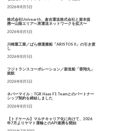
2026年8月5日
株式会社Univearth、倉吉運送株式会社と資本提
携〜山陰エリアへ実運送ネットワークを拡大〜
2026年8月5日
川崎重工業／ばら積運搬船「ARISTOS II」の引き渡
し
2026年8月5日
フジトランスコーポレーション／新造船「蓉翔丸」
就航
2026年8月5日
ネバーマイル：TGR Haas F1 Teamとのパートナー
シップ契約を締結しました
2026年8月5日
【トドケール】マルチキャリア化に向けて、2026
年7月よりヤマト運輸とのAPI連携を開始
2026年7月30日