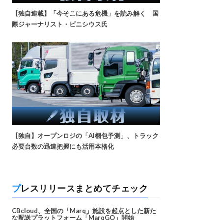
【独自連載】「今そこにある危機」を読み解く 国
際ジャーナリスト・ビニシウス氏
【独自】オープンロジの「AI梱包予測」、トラック
必要台数の迅速把握にも活用本格化
プレスリリースまとめてチェック
CBcloud、全国の「Marq」施設を起点とした新た
な配送プラットフォーム「MarqGO」開始