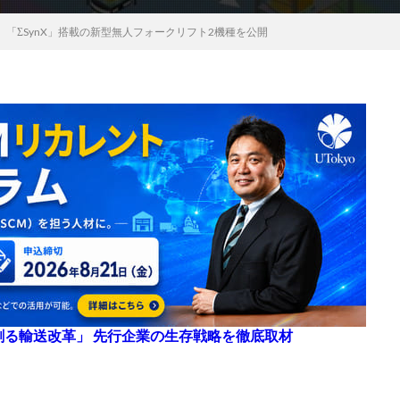
「ΣSynX」搭載の新型無人フォークリフト2機種を公開
来を創る輸送改革」 先行企業の生存戦略を徹底取材