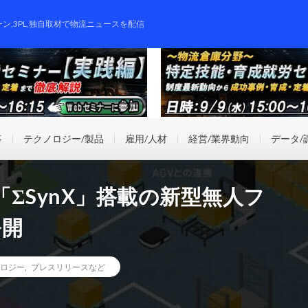
ーン,3PL,独自取材で物流ニュースを配信
事
テクノロジー/製品
雇用/人材
経営/業界動向
データ/
ΣSynX」搭載の新型無人フ
公開
ロジー
,
プレスリリースなど