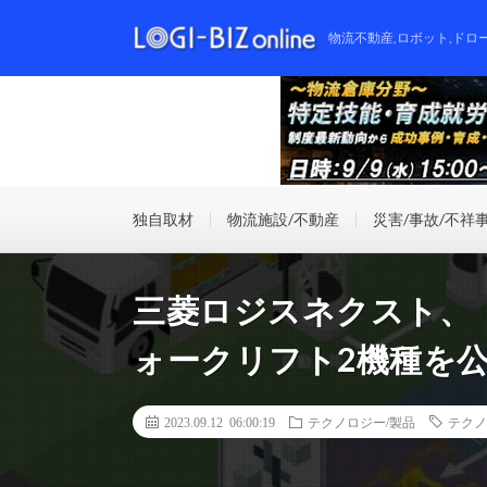
物流不動産,ロボット,ドロ
独自取材
物流施設/不動産
災害/事故/不祥
三菱ロジスネクスト、「
ォークリフト2機種を
2023.09.12 06:00:19
テクノロジー/製品
テクノ