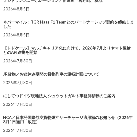
フジトランスコーポレーション／新造船「蓉翔丸」就航
2026年8月5日
ネバーマイル：TGR Haas F1 Teamとのパートナーシップ契約を締結しま
した
2026年8月5日
【トドケール】マルチキャリア化に向けて、2026年7月よりヤマト運輸
とのAPI連携を開始
2026年7月30日
JR貨物／お盆休み期間の貨物列車の運転計画について
2026年7月30日
にしてつドイツ現地法人 シュツットガルト事務所移転のご案内
2026年7月30日
NCA／日本発国際航空貨物燃油サーチャージ適用額のお知らせ（2026年
8月1日適用 改定）
2026年7月30日