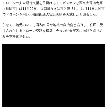
ドローンの安全運行支援を手掛けるトルビズオンと西久大運輸倉庫
（福岡市）は11月22日、福岡県うきは市と連携し、11月11日に同市
でドローンを用いた物資配送の実証実験を実施したと発表した。
併せて、地元のJAにじ耳納の里や地域の自治会と協力し、住民に受
け入れられるドローン空路を構築、今後の社会実装に向けた取り組
みを本格化させた。