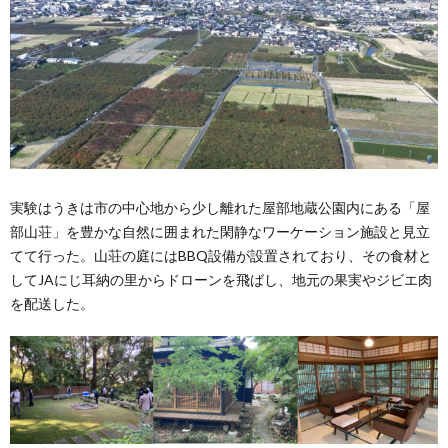
実験はうきは市の中心地から少し離れた屋部地蔵公園内にある「屋
部山荘」を豊かな自然に囲まれた閑静なワーケーション施設と見立
てて行った。山荘の庭にはBBQ設備が設置されており、その食材と
してJAにじ耳納の里からドローンを飛ばし、地元の果実やジビエ肉
を配送した。