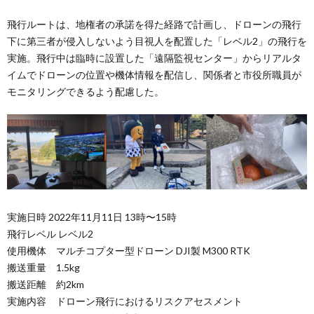
飛行ルートは、地権者の承諾を得た経路で計画し、ドローンの飛行
下に第三者が侵入しないよう目視人を配置した「レベル2」の飛行を
実施。飛行中は臨時に設置した「遠隔監視センター」からリアルタ
イムでドローンの位置や機体情報を配信し、関係者と市役所職員が
モニタリングできるよう配慮した。
実施日時 2022年11月11日 13時〜15時
飛行レベル レベル2
使用機体 マルチコプター型ドローン DJI製 M300 RTK
搬送重量 1.5kg
搬送距離 約2km
実施内容 ドローン飛行におけるリスクアセスメント