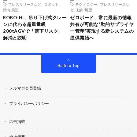
プレスリリースなど
,
ロボット
,
テクノロジー
,
プレスリリースな
動向/展望
ど
,
動向/展望
ROBO-HI、吊り下げ式クレー
ゼロボード、常に最新の情報
ンに代わる超重量級
共有が可能な“動的サプライヤ
200tAGVで「落下リスク」
ー管理”実現する新システムの
解消と説明
提供開始へ
Back to Top
メルマガ会員登録
プライバシーポリシー
広告掲載
会社概要