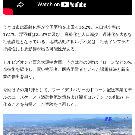
うきは市は高齢化率が全国平均を上回る36.2%、人口減少率は
19.1%、浮羽町は25.8%に及び、高齢化と人口減少、過疎化が大きな
社会課題となっている。地域活動の担い手不足は、社会インフラの
持続性にも悪影響が出る可能性がある。
トルビズオンと西久大運輸倉庫、うきは市の3者はドローンなどの先
進技術を駆使し、買い物弱者、医療困難者といった課題解決と新産
業の創出を狙う。
今回はその第1弾として、フードデリバリーのドローン配送事業モデ
ルのユースケース（過疎物流対策および観光コンテンツの創出）を
作ることを前提とした実験を企画した。