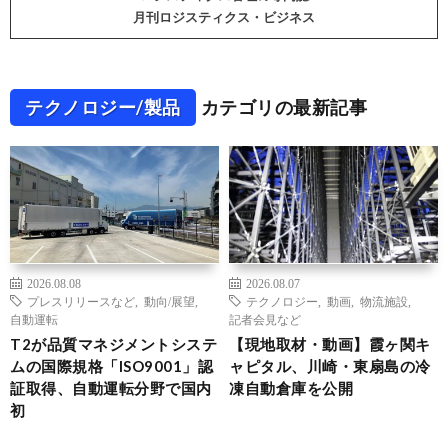
月刊ロジスティクス・ビジネス
テクノロジー/製品
カテゴリの最新記事
2026.08.08
2026.08.07
プレスリリースなど
,
動向/展望
,
テクノロジー
,
動画
,
物流施設
,
自動運転
記者会見など
T2が品質マネジメントシステ
【現地取材・動画】霞ヶ関キ
ムの国際規格「ISO9001」認
ャピタル、川崎・東扇島の冷
証取得、自動運転分野で国内
凍自動倉庫を公開
初