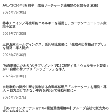
JAL／2026年8月前半 燃油サーチャージ適用額のお知らせ(変更)
2026年7月30日
椿本チエイン／再生可能エネルギーを活用し、カーボンニュートラル実
現を加速
2026年7月30日
三井倉庫ホールディングス、受託物流業務に 「生成AI出荷検品アプリ」
を開発・導入開始
2026年7月30日
“独自開発こだわり”のサプリメントでD2C展開する「ウェルモット製薬」
がEC自動出荷アプリ「シッピーノ」を導入
2026年7月30日
自動車船の荷役中断を抑制する自動車移動用「スケーター」を開発・導
入 ～自力走行できない車両を約5分で移動可能に～
2026年7月27日
【㈱ハナインターナショナル×星清重機運輸㈱】グループ会社で販売力の
更なる強化ねらう