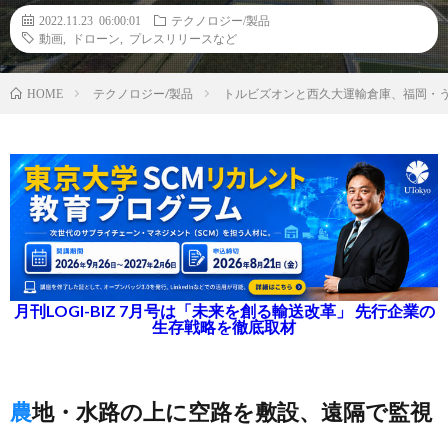
2022.11.23 06:00:01
テクノロジー/製品
動画
,
ドローン
,
プレスリリースなど
テクノロジー/製品
トルビズオンと西久大運輸倉庫、福岡・
HOME
月刊LOGI-BIZ 7月号は「未来を創る輸送改革」 先行企業の
生存戦略を徹底取材
農地・水路の上に空路を敷設、遠隔で監視