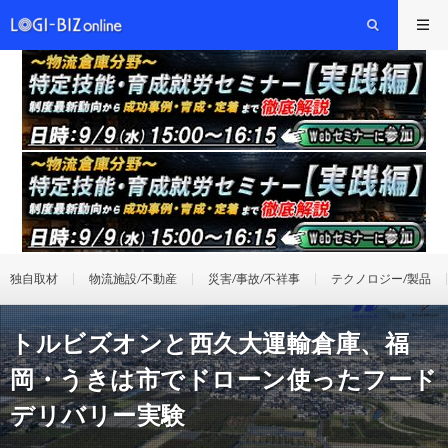
独自取材
物流施設/不動産
災害/事故/不祥事
テクノロジー/製品
トルビズオンと西久大運輸倉庫、福
岡・うきは市でドローン使ったフード
デリバリー実験