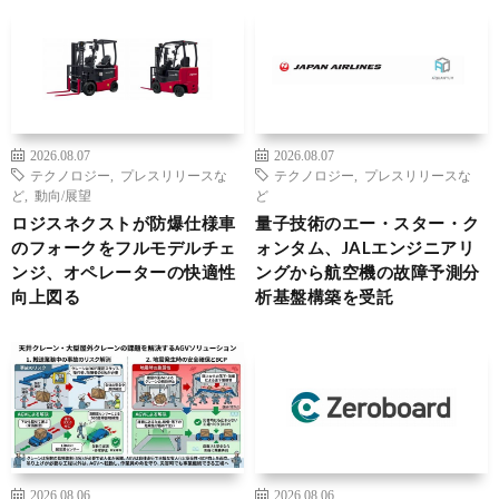
2026.08.07
2026.08.07
テクノロジー
,
プレスリリースな
テクノロジー
,
プレスリリースな
ど
,
動向/展望
ど
ロジスネクストが防爆仕様車
量子技術のエー・スター・ク
のフォークをフルモデルチェ
ォンタム、JALエンジニアリ
ンジ、オペレーターの快適性
ングから航空機の故障予測分
向上図る
析基盤構築を受託
2026.08.06
2026.08.06