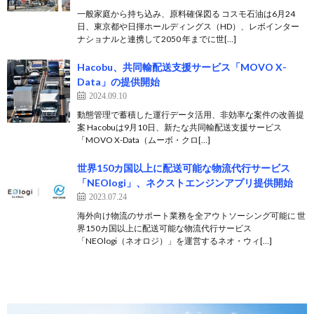
一般家庭から持ち込み、原料確保図る コスモ石油は6月24
日、東京都や日揮ホールディングス（HD）、レボインター
ナショナルと連携して2050 年までに世[…]
Hacobu、共同輸配送支援サービス「MOVO X-
Data」の提供開始
2024.09.10
動態管理で蓄積した運行データ活用、非効率な案件の改善提
案 Hacobuは9月10日、新たな共同輸配送支援サービス
「MOVO X-Data（ムーボ・クロ[…]
世界150カ国以上に配送可能な物流代行サービス
「NEOlogi」、ネクストエンジンアプリ提供開始
2023.07.24
海外向け物流のサポート業務を全アウトソーシング可能に 世
界150カ国以上に配送可能な物流代行サービス
「NEOlogi（ネオロジ）」を運営するネオ・ウィ[…]