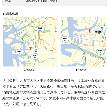
竣工
2025年3月31日（予定）
■周辺地図
「（仮称）大阪市大正区平尾冷凍冷蔵物流計画」は工場や倉庫が集
積するエリアに立地し、大阪都心（梅田駅）から10km圏内のため、
消費地近郊型の物流立地として期待している。阪神高速17号西大阪
線の大正東ICから約2.5kmで、大阪市内～兵庫県方面まで幅広い配
送先に対応できる見通し。