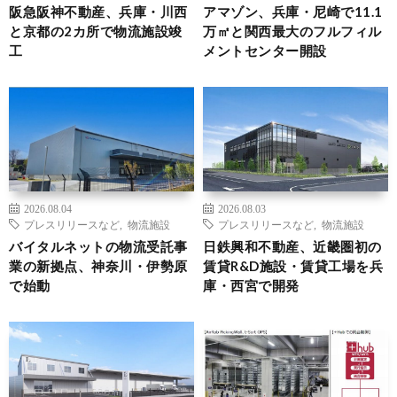
阪急阪神不動産、兵庫・川西
アマゾン、兵庫・尼崎で11.1
と京都の2カ所で物流施設竣
万㎡と関西最大のフルフィル
工
メントセンター開設
2026.08.04
2026.08.03
プレスリリースなど
,
物流施設
プレスリリースなど
,
物流施設
バイタルネットの物流受託事
日鉄興和不動産、近畿圏初の
業の新拠点、神奈川・伊勢原
賃貸R&D施設・賃貸工場を兵
で始動
庫・西宮で開発