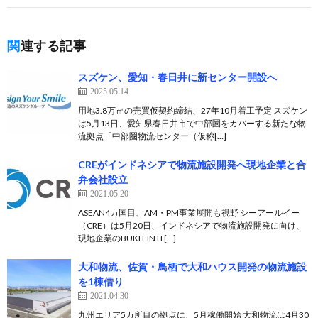
関連する記事
スズケン、愛知・春日井に新センター開設へ
2025.05.14
用地3.8万㎡の売買仮契約締結、27年10月着工予定 スズケン
は5月13日、愛知県春日井市で中部圏をカバーする新たな物
流拠点「中部圏物流センター（仮称[…]
CREがインドネシアで物流施設開発へ現地企業と合
弁会社設立
2021.05.20
ASEAN4カ国目、AM・PM事業展開も視野 シーアールイー
（CRE）は5月20日、インドネシアで物流施設開発に向け、
現地企業のBUKIT INTI […]
大和物流、佐賀・鳥栖で大和ハウス開発の物流施設
を1棟借り
2021.04.30
九州エリア5カ所目の拠点に、5月稼働開始 大和物流は4月30