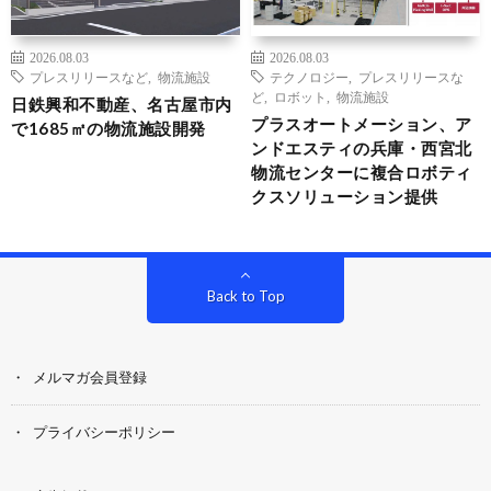
2026.08.03
2026.08.03
プレスリリースなど
,
物流施設
テクノロジー
,
プレスリリースな
ど
,
ロボット
,
物流施設
日鉄興和不動産、名古屋市内
プラスオートメーション、ア
で1685㎡の物流施設開発
ンドエスティの兵庫・西宮北
物流センターに複合ロボティ
クスソリューション提供
Back to Top
メルマガ会員登録
プライバシーポリシー