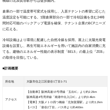
橋線の北加賀谷駅からは徒歩圏内。
倉庫の一部で温度帯可変式を採用し、入居テナントの希望に応じた
温度設定を可能にする。1階倉庫部分の一部で冷却設備を含む24時
間対応可能のバックアップ電源を確保、テナント企業のBCPニーズ
に応える。
冷却設備はより環境に配慮した自然冷媒を採用。屋上に太陽光発電
設備を設置し、再生可能エネルギーを用いて施設内の自家消費に充
てる。建物のエネルギー性能の表示制度「BELS」の最上位『ZEB』
の取得を目指している。
■計画概要
所在地
大阪市住之江区柴谷1丁目1-71
【自動車】阪神高速15号堺線「玉出IC」より約2.2km
阪神高速4号湾岸線「南港中出入口IC」より約3.4km
アクセス
【電車】大阪メトロ四つ橋線「北加賀屋駅」より約1.2km
【バス】「柴谷2丁目」バス停より約400m