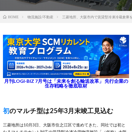
物流施設/不動産
三菱地所、大阪市内で賃貸型冷凍冷蔵倉庫を
HOME
月刊LOGI-BIZ 7月号は「未来を創る輸送改革」 先行企業の
生存戦略を徹底取材
初のマルチ型は25年3月末竣工見込む
三菱地所は10月3日、大阪市住之江区で進めてきた、同社では初と
なるマルチテナント対応の賃貸型冷凍冷蔵物流施設「（仮称）大阪