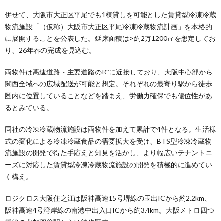
併せて、大阪市大正区平尾でも1棟貸しを可能とした賃貸型冷凍冷蔵
物流施設「（仮称）大阪市大正区平尾冷凍冷蔵物流計画」を本格的
に展開することを公表した。延床面積は>約2万1200㎡を想定してお
り、26年春の完成を見込む。
両物件は高速道路・主要道路のICに近接しており、大阪中心部から
関西全域への広域配送が可能と想定。それぞれの最寄り駅から徒歩
圏内に位置していることなどを踏まえ、労働力確保でも優位性があ
るとみている。
同社の冷凍冷蔵物流施設は両物件を加えて累計で4件となる。生活様
式の変化による冷凍冷蔵食品の需要拡大を受け、BTS型冷凍冷蔵物
流施設の開発で得た手応えと知見を活かし、より幅広いテナントニ
ーズに対応した賃貸型冷凍冷蔵物流施設の開発を積極的に進めてい
く構え。
ロジクロス大阪住之江は阪神高速15号堺線の玉出ICから約2.2km、
阪神高速4号湾岸線の南港中出入口ICから約3.4km。大阪メトロ四つ