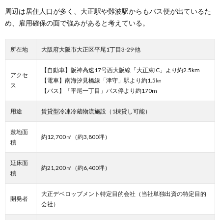
周辺は居住人口が多く、大正駅や難波駅からもバス便が出ているた
め、雇用確保の面で強みがあると考えている。
所在地
大阪府大阪市大正区平尾1丁目3-29 他
【自動車】阪神高速17号西大阪線「大正東IC」より約2.5km
アクセ
【電車】南海汐見橋線「津守」駅より約1.5㎞
ス
【バス】「平尾一丁目」バス停より約170m
用途
賃貸型冷凍冷蔵物流施設（1棟貸し可能）
敷地面
約12,700㎡（約3,800坪）
積
延床面
約21,200㎡（約6,400坪）
積
大正デベロップメント特定目的会社（当社単独出資の特定目的
開発者
会社）