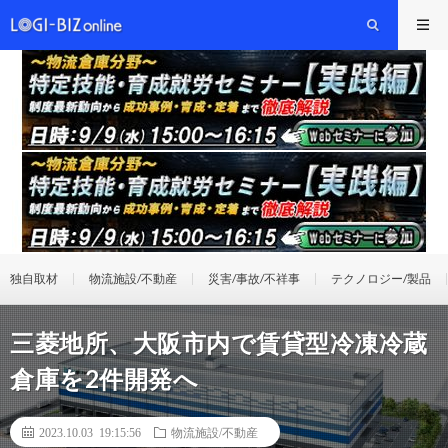
独自取材
物流施設/不動産
災害/事故/不祥事
テクノロジー/製品
三菱地所、大阪市内で賃貸型冷凍冷蔵
倉庫を2件開発へ
2023.10.03 19:15:56
物流施設/不動産