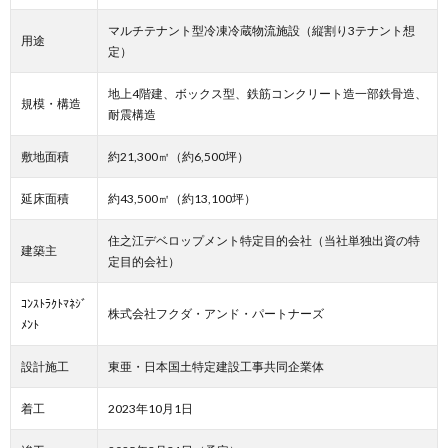
マルチテナント型冷凍冷蔵物流施設（縦割り3テナント想
用途
定）
地上4階建、ボックス型、鉄筋コンクリート造一部鉄骨造、
規模・構造
耐震構造
敷地面積
約21,300㎡（約6,500坪）
延床面積
約43,500㎡（約13,100坪）
住之江デベロップメント特定目的会社（当社単独出資の特
建築主
定目的会社）
ｺﾝｽﾄﾗｸﾄﾏﾈｼﾞ
株式会社フクダ・アンド・パートナーズ
ﾒﾝﾄ
設計施工
東亜・日本国土特定建設工事共同企業体
着工
2023年10月1日