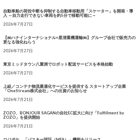
自動車船の荷役中断を抑制する自動車移動用「スケーター」を開発・導
入 ～自力走行できない車両を約5分で移動可能に～
2026年7月27日
【㈱ハナインターナショナル×星清重機運輸㈱】グループ会社で販売力の
更なる強化ねらう
2026年7月27日
東京ミッドタウン八重洲でロボット配送サービスを本格始動
2026年7月27日
上組／コンテナ物流最適化サービスを提供する スタートアップ企業
「OneStream株式会社」への出資のお知らせ
2026年7月21日
ZOZO、BONJOUR SAGANの自社EC拡大に向け「Fulfillment by
ZOZO」を提供開始
2026年7月21日
ロジポケ、「パスキー認証（MFA）」機能をリリース