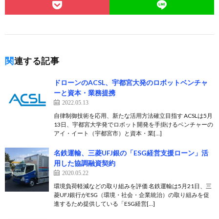
関連する記事
ドローンのACSL、宇都宮大発のロボットベンチャ
ーと資本・業務提携
2022.05.13
自律制御技術を応用、新たな活用方法確立目指す ACSLは5月
13日、宇都宮大学発でロボット開発を手掛けるベンチャーの
アイ・イート（宇都宮市）と資本・業[…]
名鉄運輸、三菱UFJ銀の「ESG経営支援ローン」活
用した協調融資契約
2020.05.22
環境負荷軽減などの取り組みを評価 名鉄運輸は5月21日、三
菱UFJ銀行がESG（環境・社会・企業統治）の取り組みを促
進するため提供している「ESG経営[…]