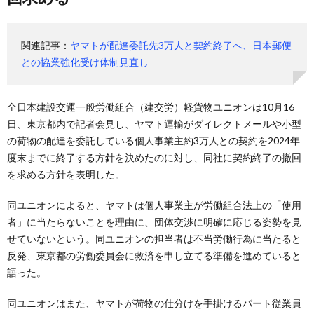
関連記事：
ヤマトが配達委託先3万人と契約終了へ、日本郵便
との協業強化受け体制見直し
全日本建設交運一般労働組合（建交労）軽貨物ユニオンは10月16
日、東京都内で記者会見し、ヤマト運輸がダイレクトメールや小型
の荷物の配達を委託している個人事業主約3万人との契約を2024年
度末までに終了する方針を決めたのに対し、同社に契約終了の撤回
を求める方針を表明した。
同ユニオンによると、ヤマトは個人事業主が労働組合法上の「使用
者」に当たらないことを理由に、団体交渉に明確に応じる姿勢を見
せていないという。同ユニオンの担当者は不当労働行為に当たると
反発、東京都の労働委員会に救済を申し立てる準備を進めていると
語った。
同ユニオンはまた、ヤマトが荷物の仕分けを手掛けるパート従業員