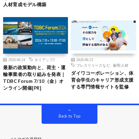
人材育成モデル構築
2026.06.24
タイアップ2
2026.06.23
プレスリリースなど
,
雇用/人材
最新の政策動向と、荷主・運
ダイワコーポレーション、体
輸事業者の取り組みを発表｜
育会学生のキャリア形成支援
TDBC Forum 7/10（金）オ
する専門情報サイトを監修
ンライン開催[PR]
Back to Top
メルマガ会員登録