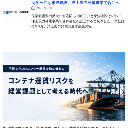
商船三井と東洋建設、洋上風力発電事業で合弁へ
2023.06.10
作業船需要の拡大に対応図る 商船三井と東洋建設は6月9日、
洋上風力発電事業で合弁会社を設立すると発表した。 両社は
今年2月、洋上風力発電関連作業船の協[…]