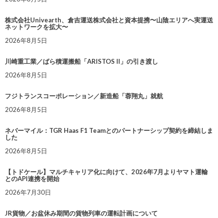
株式会社Univearth、倉吉運送株式会社と資本提携〜山陰エリアへ実運送
ネットワークを拡大〜
2026年8月5日
川崎重工業／ばら積運搬船「ARISTOS II」の引き渡し
2026年8月5日
フジトランスコーポレーション／新造船「蓉翔丸」就航
2026年8月5日
ネバーマイル：TGR Haas F1 Teamとのパートナーシップ契約を締結しま
した
2026年8月5日
【トドケール】マルチキャリア化に向けて、2026年7月よりヤマト運輸
とのAPI連携を開始
2026年7月30日
JR貨物／お盆休み期間の貨物列車の運転計画について