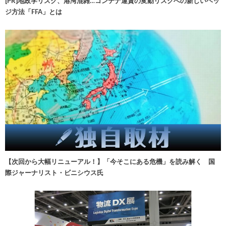
[PR]地政学リスク、港湾混雑…コンテナ運賃の変動リスクへの新しいヘッ
ジ方法「FFA」とは
【次回から大幅リニューアル！】「今そこにある危機」を読み解く 国
際ジャーナリスト・ビニシウス氏