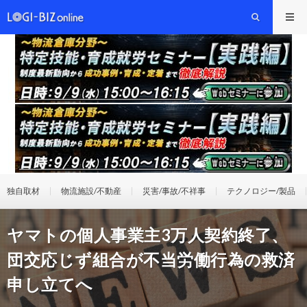
独自取材
物流施設/不動産
災害/事故/不祥事
テクノロジー/製品
ヤマトの個人事業主3万人契約終了、
団交応じず組合が不当労働行為の救済
申し立てへ