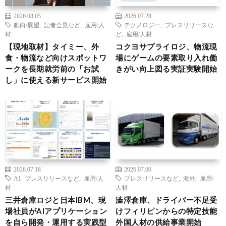
2026.08.05
2026.07.28
動向/展望
,
記者会見など
,
雇用/人
テクノロジー
,
プレスリリースな
材
ど
,
雇用/人材
【現地取材】タイミー、外
コクヨサプライロジ、物流現
食・物流など向けスポットワ
場にゲームの要素取り入れ働
ークを長期就労前の「お試
きがい向上図る実証実験開始
し」に使える新サービス開始
2026.07.18
2026.07.06
AI
,
プレスリリースなど
,
雇用/人
プレスリリースなど
,
海外
,
雇用/
材
人材
三井倉庫ロジと日本IBM、現
澁澤倉庫、ドライバー不足受
場社員がAIアプリケーション
けフィリピンからの特定技能
を自ら開発・運用する実践型
外国人材の供給事業開始