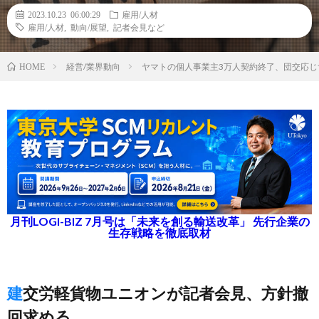
2023.10.23 06:00:29
雇用/人材
雇用/人材
,
動向/展望
,
記者会見など
経営/業界動向
ヤマトの個人事業主3万人契約終了、団交応
HOME
月刊LOGI-BIZ 7月号は「未来を創る輸送改革」 先行企業の
生存戦略を徹底取材
建交労軽貨物ユニオンが記者会見、方針撤
回求める