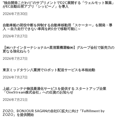
“独自開発こだわり”のサプリメントでD2C展開する「ウェルモット製薬」
がEC自動出荷アプリ「シッピーノ」を導入
2026年7月30日
自動車船の荷役中断を抑制する自動車移動用「スケーター」を開発・導
入 ～自力走行できない車両を約5分で移動可能に～
2026年7月27日
【㈱ハナインターナショナル×星清重機運輸㈱】グループ会社で販売力の
更なる強化ねらう
2026年7月27日
東京ミッドタウン八重洲でロボット配送サービスを本格始動
2026年7月27日
上組／コンテナ物流最適化サービスを提供する スタートアップ企業
「OneStream株式会社」への出資のお知らせ
2026年7月21日
ZOZO、BONJOUR SAGANの自社EC拡大に向け「Fulfillment by
ZOZO」を提供開始