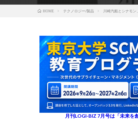
テクノロジー/製品
川崎汽船とシナモン
HOME
月刊LOGI-BIZ 7月号は「未