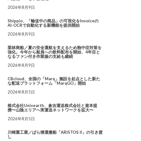
2026年8月9日
Shippio、「輸送中の商品」の可視化をInvoiceの
AI-OCRで自動化する新機能を提供開始
2026年8月9日
栗林商船／夏の安全運航を支えるため熱中症対策を
強化。今年から船員への飲料配布を開始、4年目と
なるファン付き作業服の支給も継続
2026年8月9日
CBcloud、全国の「Marq」施設を起点とした新た
な配送プラットフォーム「MarqGO」開始
2026年8月5日
株式会社Univearth、倉吉運送株式会社と資本提
携〜山陰エリアへ実運送ネットワークを拡大〜
2026年8月5日
川崎重工業／ばら積運搬船「ARISTOS II」の引き渡
し