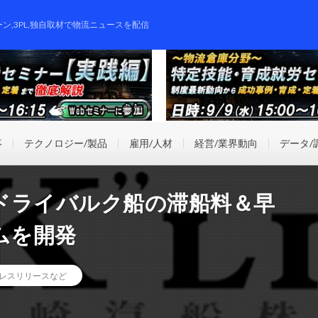
ーン,3PL,独自取材で物流ニュースを配信
事
テクノロジー/製品
雇用/人材
経営/業界動向
データ/
ドライバルク船の滞船料＆早
ムを開発
レスリリースなど