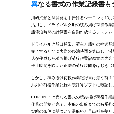
異なる書式の作業記録書
川崎汽船とAI開発を手掛けるシナモンは10月
活用し、ドライバルク船の積み揚げ荷役作業
船停泊時間の計算書を自動作成するシステム「
ドライバルク船は通常、荷主と船社の輸送契
完了するたびに実際の停泊時間を算出し、滞
店が作成した積み揚げ荷役作業記録書の内容
停止時間を除いた正味の荷役時間をはじき出
しかし、積み揚げ荷役作業記録書は港や荷主
系列の荷役作業記録を表計算ソフトに転記し
CHRONUSは異なる書式の積み揚げ荷役作
作業の開始と完了、本船の出航までの時系列
契約の条件に基づいて滞船料と早出料を割り