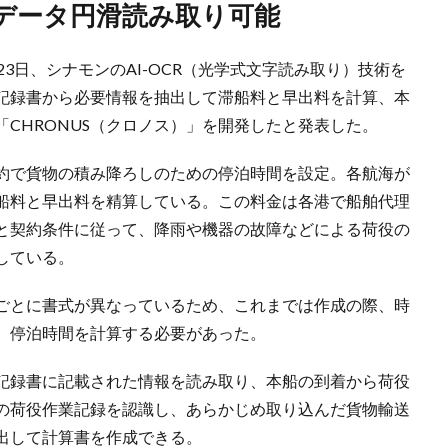
もデータ円滑読み取り可能
23日、シナモンのAI-OCR（光学式文字読み取り）技術を
記録書から必要情報を抽出して滞船料と早出料を計算、本
CHRONUS（クロノス）」を開発したと発表した。
約で貨物の積み降ろしのための停泊時間を設定。各航海が
船料と早出料を精算している。この料金は各港で船舶代理
と契約条件に従って、降雨や機器の故障などによる荷役の
している。
ごとに書式が異なっているため、これまでは作成の際、時
、停泊時間を計算する必要があった。
業記録書に記載された情報を読み取り、本船の到着から荷役
の荷役作業記録を認識し、あらかじめ取り込んだ貨物輸送
出して計算書を作成できる。