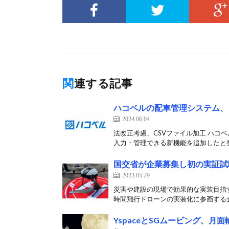
関連する記事
ハコベルの配車管理システム、
2024.06.04
法改正考慮、CSVファイル加工 ハコ
入力・管理できる新機能を追加したと発表
国交省が企業募集し初の実証試
2023.05.29
災害や建設の現場で効果的な実装目指す
時間飛行ドローンの実装化に参画する企
YspaceとSGムービング、月