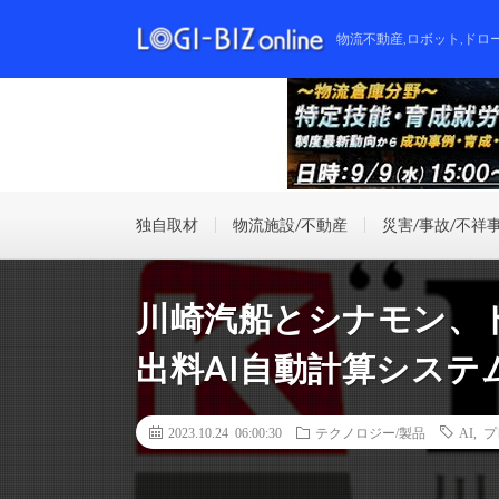
物流不動産,ロボット,ドロ
独自取材
物流施設/不動産
災害/事故/不祥
川崎汽船とシナモン、
出料AI自動計算システ
2023.10.24 06:00:30
テクノロジー/製品
AI
,
プ