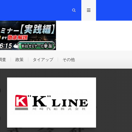
調査
政策
タイアップ
その他