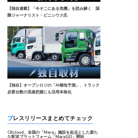
【独自連載】「今そこにある危機」を読み解く 国
際ジャーナリスト・ビニシウス氏
【独自】オープンロジの「AI梱包予測」、トラック
必要台数の迅速把握にも活用本格化
プレスリリースまとめてチェック
CBcloud、全国の「Marq」施設を起点とした新た
な配送プラットフォーム「MarqGO」開始