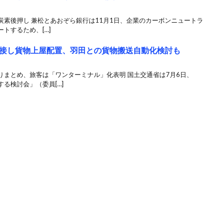
素後押し 兼松とあおぞら銀行は11月1日、企業のカーボンニュートラ
トするため、[…]
接し貨物上屋配置、羽田との貨物搬送自動化検討も
りまとめ、旅客は「ワンターミナル」化表明 国土交通省は7月6日、
る検討会」（委員[…]