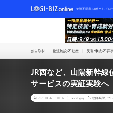
物流不動産,ロボット,ドロ
独自取材
物流施設/不動産
災害/事故/不祥
JR西など、山陽新幹線
サービスの実証実験へ
2023.10.26 15:00:06
nocategory
動向/展望
,
プ