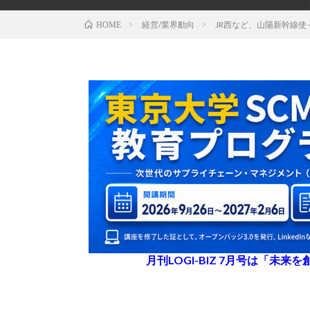
経営/業界動向
JR西など、山陽新幹線
HOME
月刊LOGI-BIZ 7月号は「未