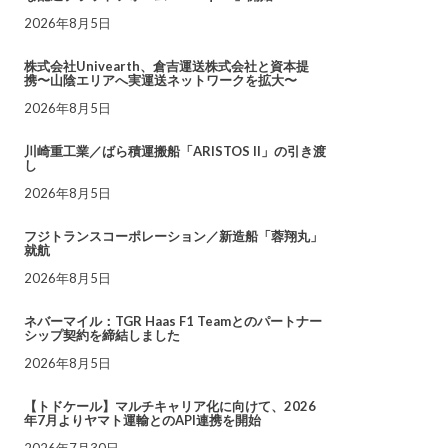
2026年8月5日
株式会社Univearth、倉吉運送株式会社と資本提
携〜山陰エリアへ実運送ネットワークを拡大〜
2026年8月5日
川崎重工業／ばら積運搬船「ARISTOS II」の引き渡
し
2026年8月5日
フジトランスコーポレーション／新造船「蓉翔丸」
就航
2026年8月5日
ネバーマイル：TGR Haas F1 Teamとのパートナー
シップ契約を締結しました
2026年8月5日
【トドケール】マルチキャリア化に向けて、2026
年7月よりヤマト運輸とのAPI連携を開始
2026年7月30日