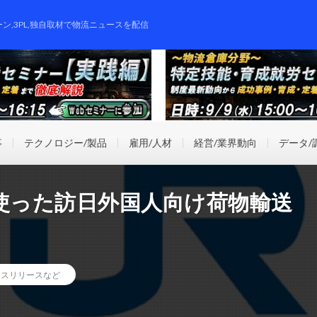
ーン,3PL,独自取材で物流ニュースを配信
事
テクノロジー/製品
雇用/人材
経営/業界動向
データ/
使った訪日外国人向け荷物輸送
レスリリースなど