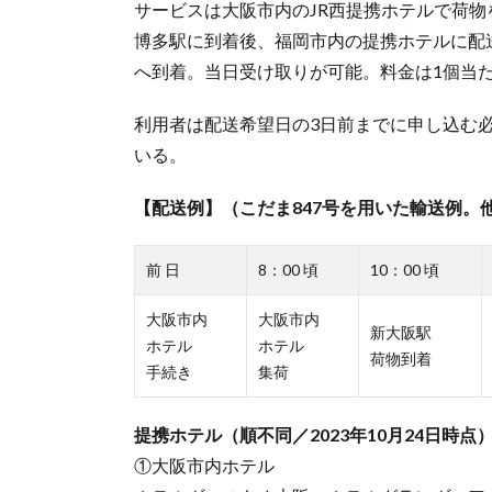
サービスは大阪市内のJR西提携ホテルで荷
博多駅に到着後、福岡市内の提携ホテルに配
へ到着。当日受け取りが可能。料金は1個当た
利用者は配送希望日の3日前までに申し込む必
いる。
【配送例】（こだま847号を用いた輸送例。
前 日
8：00 頃
10：00 頃
大阪市内
大阪市内
新大阪駅
ホテル
ホテル
荷物到着
手続き
集荷
提携ホテル（順不同／2023年10月24日時点
①大阪市内ホテル