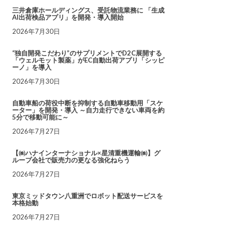
三井倉庫ホールディングス、受託物流業務に 「生成
AI出荷検品アプリ」を開発・導入開始
2026年7月30日
“独自開発こだわり”のサプリメントでD2C展開する
「ウェルモット製薬」がEC自動出荷アプリ「シッピ
ーノ」を導入
2026年7月30日
自動車船の荷役中断を抑制する自動車移動用「スケ
ーター」を開発・導入 ～自力走行できない車両を約
5分で移動可能に～
2026年7月27日
【㈱ハナインターナショナル×星清重機運輸㈱】グ
ループ会社で販売力の更なる強化ねらう
2026年7月27日
東京ミッドタウン八重洲でロボット配送サービスを
本格始動
2026年7月27日