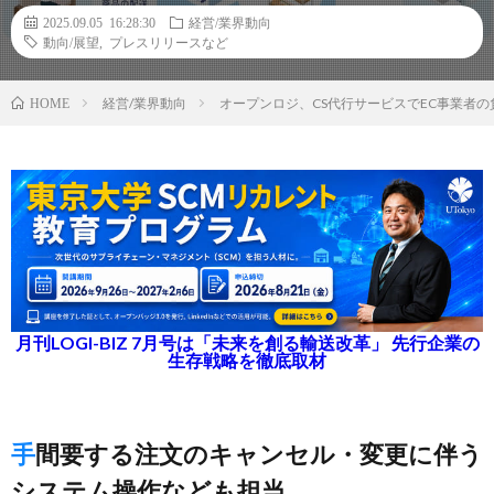
2025.09.05 16:28:30
経営/業界動向
動向/展望
,
プレスリリースなど
経営/業界動向
オープンロジ、CS代行サービスでEC事業者
HOME
月刊LOGI-BIZ 7月号は「未来を創る輸送改革」 先行企業の
生存戦略を徹底取材
手間要する注文のキャンセル・変更に伴う
システム操作なども担当