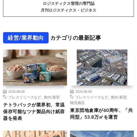
ロジスティクス管理の専門誌
月刊ロジスティクス・ビジネス
経営/業界動向
カテゴリの最新記事
2026.08.08
2026.08.08
プレスリリースなど
,
動向/展望
プレスリリースなど
,
動向/展望
,
物流施設
テトラパックが業界初、常温
東京団地倉庫が60周年、「共
保存可能なツナ製品向け紙容
同型」53.8万㎡を運営
器を発表