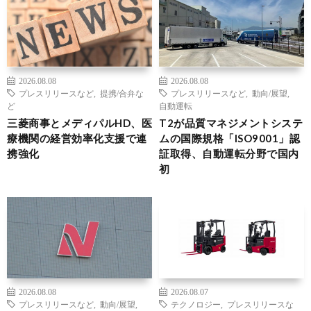
2026.08.08
2026.08.08
プレスリリースなど
,
提携/合弁な
プレスリリースなど
,
動向/展望
,
ど
自動運転
三菱商事とメディパルHD、医
T2が品質マネジメントシステ
療機関の経営効率化支援で連
ムの国際規格「ISO9001」認
携強化
証取得、自動運転分野で国内
初
2026.08.08
2026.08.07
プレスリリースなど
,
動向/展望
,
テクノロジー
,
プレスリリースな