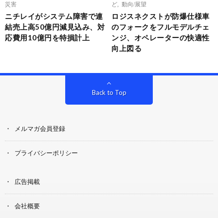
災害
ど
,
動向/展望
ニチレイがシステム障害で連
ロジスネクストが防爆仕様車
結売上高50億円減見込み、対
のフォークをフルモデルチェ
応費用10億円を特損計上
ンジ、オペレーターの快適性
向上図る
Back to Top
メルマガ会員登録
プライバシーポリシー
広告掲載
会社概要