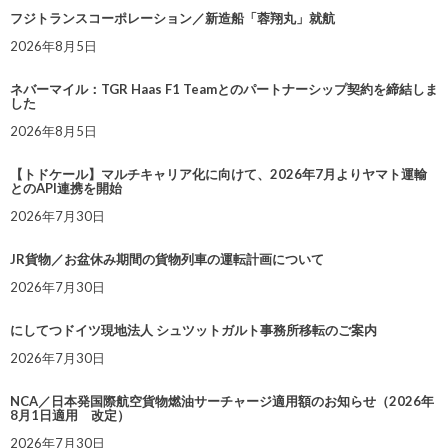
フジトランスコーポレーション／新造船「蓉翔丸」就航
2026年8月5日
ネバーマイル：TGR Haas F1 Teamとのパートナーシップ契約を締結しま
した
2026年8月5日
【トドケール】マルチキャリア化に向けて、2026年7月よりヤマト運輸
とのAPI連携を開始
2026年7月30日
JR貨物／お盆休み期間の貨物列車の運転計画について
2026年7月30日
にしてつドイツ現地法人 シュツットガルト事務所移転のご案内
2026年7月30日
NCA／日本発国際航空貨物燃油サーチャージ適用額のお知らせ（2026年
8月1日適用 改定）
2026年7月30日