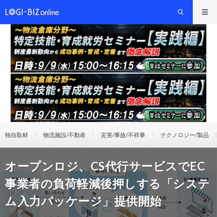
独自取材
物流施設/不動産
災害/事故/不祥事
テクノロジー/製品
オープンロジ、CS代行サービスでEC
事業者の負荷軽減後押しする「システ
ム入力パッケージ」提供開始