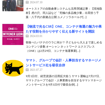
2024.07.10
オートストアの自動倉庫システムも活用 関連記事：【現地取
材】虎の穴、同人誌など「究極の多品種少量」出荷担う千
葉・八千代の新拠点公開 ユメノソラホールデ[…]
【物流で光るCSR】ONE、コンテナ海運の魅力や果
たす役割を分かりやすく伝える新サイトを開設
2024.03.01
朝食べたバナナのウラに何が？ 子どもから大人まで楽しめる
コンテンツ多数 オーシャン ネットワーク エクスプレス
（ONE）は2月29日、コンテナ海運事業[…]
ヤマト、グループで会計・人事担当するマネージメ
ントサービス社を吸収合併
2021.07.27
9月1日付、経営資源の活用拡大狙う ヤマト運輸は7月27日、
ヤマトグループで会計・人事業務を担当するヤマトマネージ
メントサービスを9月1日付で吸収合併[…]