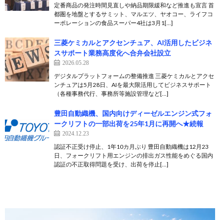
定番商品の発注時間見直しや納品期限緩和など推進も宣言 首
都圏を地盤とするサミット、マルエツ、ヤオコー、ライフコ
ーポレーションの食品スーパー4社は3月1[…]
三菱ケミカルとアクセンチュア、AI活用したビジネ
スサポート業務高度化へ合弁会社設立
2026.05.28
デジタルプラットフォームの整備推進 三菱ケミカルとアクセ
ンチュアは5月28日、AIを最大限活用してビジネスサポート
（各種事務代行、事務所等施設管理など[…]
豊田自動織機、国内向けディーゼルエンジン式フォ
ークリフトの一部出荷を25年1月に再開へ★続報
2024.12.23
認証不正受け停止、1年10カ月ぶり 豊田自動織機は12月23
日、フォークリフト用エンジンの排出ガス性能をめぐる国内
認証の不正取得問題を受け、出荷を停止[…]