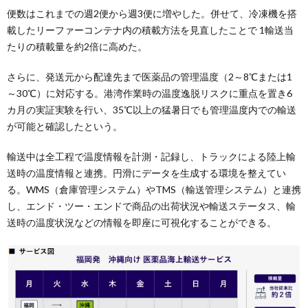
便数はこれまでの週2便から週3便に増やした。併せて、冷凍機を搭
載したリーファーコンテナ内の積載方法を見直したことで 1輸送当
たりの積載量を約2倍に高めた。
さらに、発送元から配達先まで医薬品の管理温度（2～8℃または1
～30℃）に対応する。港湾作業時の温度逸脱リスクに重点を置き6
カ月の実証実験を行い、35℃以上の猛暑日でも管理温度内での輸送
が可能と確認したという。
輸送中は全工程で温度情報を計測・記録し、トラックによる陸上輸
送時の温度情報と連携。円滑にデータを生成する環境を整えてい
る。WMS（倉庫管理システム）やTMS（輸送管理システム）と連携
し、エンド・ツー・エンドで商品の出荷状況や輸送ステータス、輸
送時の温度状況などの情報を即座に可視化することができる。