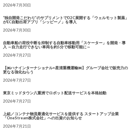
2026年7月30日
“独自開発こだわり”のサプリメントでD2C展開する「ウェルモット製薬」
がEC自動出荷アプリ「シッピーノ」を導入
2026年7月30日
自動車船の荷役中断を抑制する自動車移動用「スケーター」を開発・導
入 ～自力走行できない車両を約5分で移動可能に～
2026年7月27日
【㈱ハナインターナショナル×星清重機運輸㈱】グループ会社で販売力の
更なる強化ねらう
2026年7月27日
東京ミッドタウン八重洲でロボット配送サービスを本格始動
2026年7月27日
上組／コンテナ物流最適化サービスを提供する スタートアップ企業
「OneStream株式会社」への出資のお知らせ
2026年7月21日