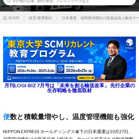
その他の記事
,
動向/展望
,
プレスリリースなど
経営/業界動向
日本通運、福岡発沖縄向け医薬品海上輸送サ
HOME
月刊LOGI-BIZ 7月号は「未来を創る輸送改革」 先行企業の
生存戦略を徹底取材
便数と積載量増やし、温度管理機能も強化
NIPPON EXPRESS ホールディングス傘下の日本通運は10月27日、
福岡発沖縄向けの医薬品海上輸送で、サービス拡充のため輸送便数