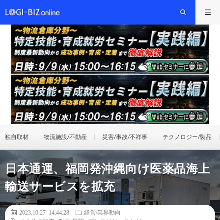
独自取材
物流施設/不動産
災害/事故/不祥事
テクノロジー/製品
日本通運、福岡発沖縄向け医薬品海上
輸送サービスを拡充
2023.10.27 14:44:28
経営/業界動向