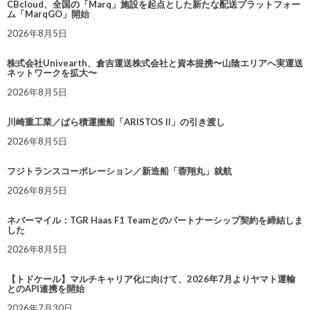
CBcloud、全国の「Marq」施設を起点とした新たな配送プラットフォー
ム「MarqGO」開始
2026年8月5日
株式会社Univearth、倉吉運送株式会社と資本提携〜山陰エリアへ実運送
ネットワークを拡大〜
2026年8月5日
川崎重工業／ばら積運搬船「ARISTOS II」の引き渡し
2026年8月5日
フジトランスコーポレーション／新造船「蓉翔丸」就航
2026年8月5日
ネバーマイル：TGR Haas F1 Teamとのパートナーシップ契約を締結しま
した
2026年8月5日
【トドケール】マルチキャリア化に向けて、2026年7月よりヤマト運輸
とのAPI連携を開始
2026年7月30日