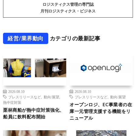
ロジスティクス管理の専門誌
月刊ロジスティクス・ビジネス
経営/業界動向
カテゴリの最新記事
2026.08.10
2026.08.10
プレスリリースなど
,
動向/展望
,
プレスリリースなど
,
動向/展望
熱中症対策
オープンロジ、EC事業者の在
栗林商船が熱中症対策強化、
庫一元管理支援する機能をリ
船員に飲料配布開始
ニューアル