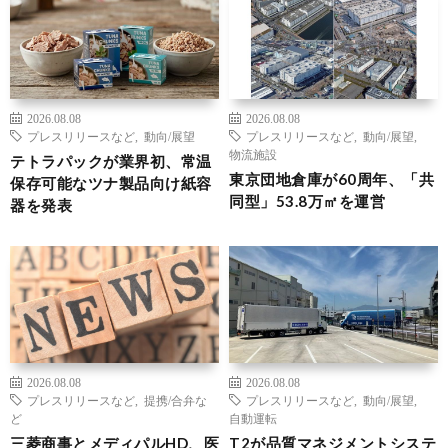
2026.08.08
2026.08.08
プレスリリースなど
,
動向/展望
プレスリリースなど
,
動向/展望
,
物流施設
テトラパックが業界初、常温
東京団地倉庫が60周年、「共
保存可能なツナ製品向け紙容
同型」53.8万㎡を運営
器を発表
2026.08.08
2026.08.08
プレスリリースなど
,
提携/合弁な
プレスリリースなど
,
動向/展望
,
ど
自動運転
三菱商事とメディパルHD、医
T2が品質マネジメントシステ