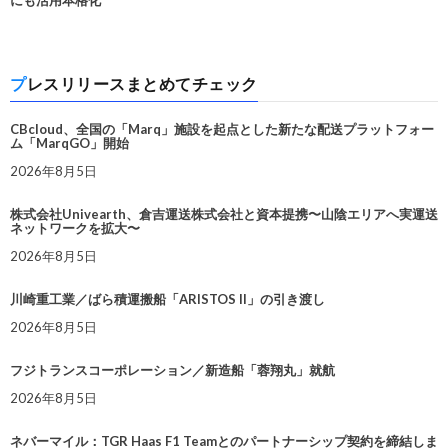
にも活用本格化
プレスリリースまとめてチェック
CBcloud、全国の「Marq」施設を起点とした新たな配送プラットフォー
ム「MarqGO」開始
2026年8月5日
株式会社Univearth、倉吉運送株式会社と資本提携〜山陰エリアへ実運送
ネットワークを拡大〜
2026年8月5日
川崎重工業／ばら積運搬船「ARISTOS II」の引き渡し
2026年8月5日
フジトランスコーポレーション／新造船「蓉翔丸」就航
2026年8月5日
ネバーマイル：TGR Haas F1 Teamとのパートナーシップ契約を締結しま