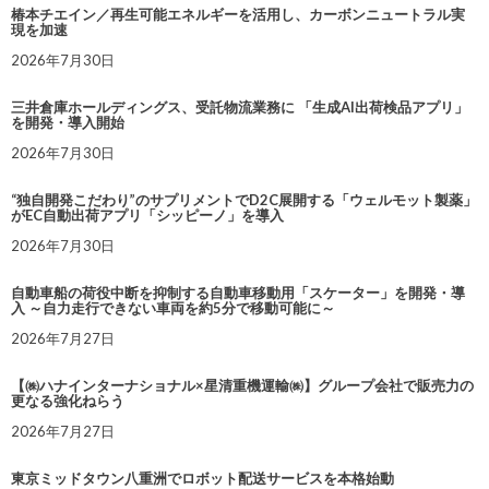
椿本チエイン／再生可能エネルギーを活用し、カーボンニュートラル実
現を加速
2026年7月30日
三井倉庫ホールディングス、受託物流業務に 「生成AI出荷検品アプリ」
を開発・導入開始
2026年7月30日
“独自開発こだわり”のサプリメントでD2C展開する「ウェルモット製薬」
がEC自動出荷アプリ「シッピーノ」を導入
2026年7月30日
自動車船の荷役中断を抑制する自動車移動用「スケーター」を開発・導
入 ～自力走行できない車両を約5分で移動可能に～
2026年7月27日
【㈱ハナインターナショナル×星清重機運輸㈱】グループ会社で販売力の
更なる強化ねらう
2026年7月27日
東京ミッドタウン八重洲でロボット配送サービスを本格始動