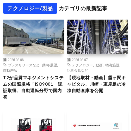
テクノロジー/製品
カテゴリの最新記事
2026.08.08
2026.08.07
プレスリリースなど
,
動向/展望
,
テクノロジー
,
動画
,
物流施設
,
自動運転
記者会見など
T2が品質マネジメントシステ
【現地取材・動画】霞ヶ関キ
ムの国際規格「ISO9001」認
ャピタル、川崎・東扇島の冷
証取得、自動運転分野で国内
凍自動倉庫を公開
初