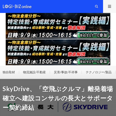
独自取材
物流施設/不動産
災害/事故/不祥事
テクノロジー/製品
SkyDrive、「空飛ぶクルマ」離発着場
確立へ建設コンサルの長大とサポータ
ー契約締結