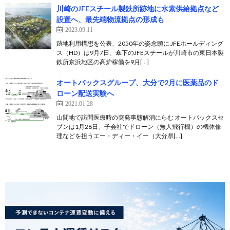
川崎のJFEスチール製鉄所跡地に水素供給拠点など
設置へ、最先端物流拠点の形成も
2023.09.11
跡地利用構想を公表、2050年の姿念頭に JFEホールディング
ス（HD）は9月7日、傘下のJFEスチールが川崎市の東日本製
鉄所京浜地区の高炉稼働を9月[…]
オートバックスグループ、大分で2月に医薬品のド
ローン配送実験へ
2021.01.28
山間地で訪問医療時の突発事態解消にらむ オートバックスセ
ブンは1月28日、子会社でドローン（無人飛行機）の機体修
理などを担うエー・ディー・イー（大分県[…]