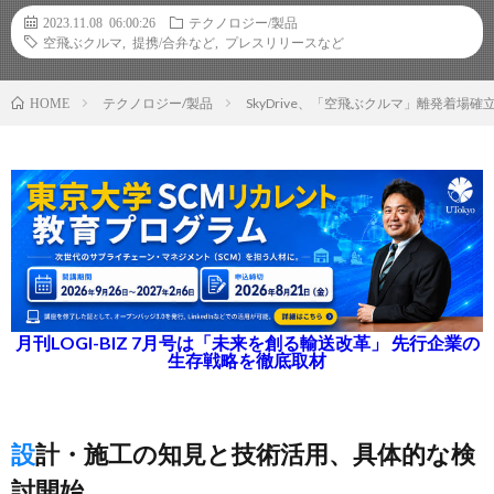
2023.11.08 06:00:26
テクノロジー/製品
空飛ぶクルマ
,
提携/合弁など
,
プレスリリースなど
テクノロジー/製品
SkyDrive、「空飛ぶクルマ」離発着
HOME
月刊LOGI-BIZ 7月号は「未来を創る輸送改革」 先行企業の
生存戦略を徹底取材
設計・施工の知見と技術活用、具体的な検
討開始