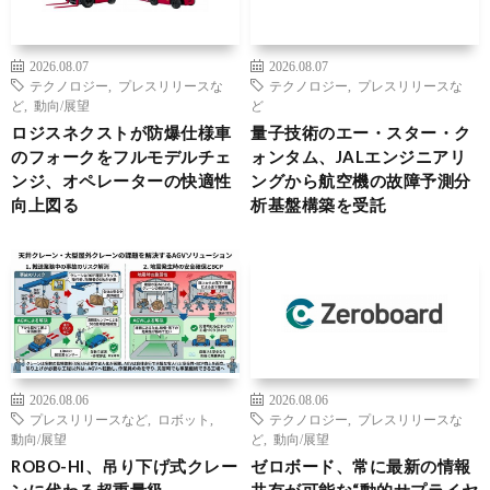
2026.08.07
2026.08.07
テクノロジー
,
プレスリリースな
テクノロジー
,
プレスリリースな
ど
,
動向/展望
ど
ロジスネクストが防爆仕様車
量子技術のエー・スター・ク
のフォークをフルモデルチェ
ォンタム、JALエンジニアリ
ンジ、オペレーターの快適性
ングから航空機の故障予測分
向上図る
析基盤構築を受託
2026.08.06
2026.08.06
プレスリリースなど
,
ロボット
,
テクノロジー
,
プレスリリースな
動向/展望
ど
,
動向/展望
ROBO-HI、吊り下げ式クレー
ゼロボード、常に最新の情報
ンに代わる超重量級
共有が可能な“動的サプライヤ