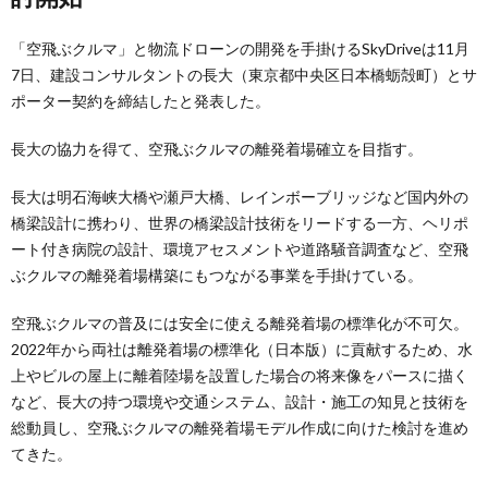
「空飛ぶクルマ」と物流ドローンの開発を手掛けるSkyDriveは11月
7日、建設コンサルタントの長大（東京都中央区日本橋蛎殻町）とサ
ポーター契約を締結したと発表した。
長大の協力を得て、空飛ぶクルマの離発着場確立を目指す。
長大は明石海峡大橋や瀬戸大橋、レインボーブリッジなど国内外の
橋梁設計に携わり、世界の橋梁設計技術をリードする一方、ヘリポ
ート付き病院の設計、環境アセスメントや道路騒音調査など、空飛
ぶクルマの離発着場構築にもつながる事業を手掛けている。
空飛ぶクルマの普及には安全に使える離発着場の標準化が不可欠。
2022年から両社は離発着場の標準化（日本版）に貢献するため、水
上やビルの屋上に離着陸場を設置した場合の将来像をパースに描く
など、長大の持つ環境や交通システム、設計・施工の知見と技術を
総動員し、空飛ぶクルマの離発着場モデル作成に向けた検討を進め
てきた。