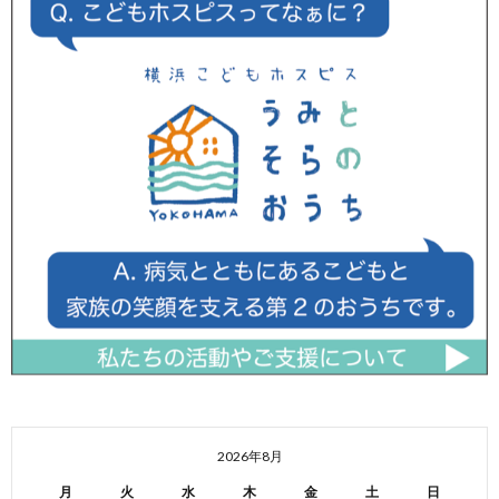
2026年8月
月
火
水
木
金
土
日