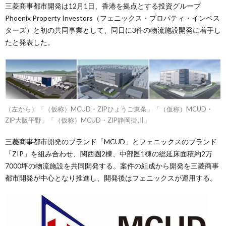
三菱商事都市開発は12月1日、香港を拠点とする投資グループ
Phoenix Property Investors（フェニックス・プロパティ・インベス
ターズ）と初の共同事業として、同日に3件の物流施設開発に着手し
たと発表した。
（左から）「（仮称）MCUD・ZIPひょうご東条」「（仮称）MCUD・
ZIP大阪平野」「（仮称）MCUD・ZIP静岡掛川」
三菱商事都市開発のブランド「MCUD」とフェニックスのブランド
「ZIP」を組み合わせ、関西圏2棟、中部圏1棟の総延床面積約2万
7000坪の物流施設を共同開発する。案件の組成から開発を三菱商事
都市開発が中心となり推進し、開発後はフェニックスが運用する。