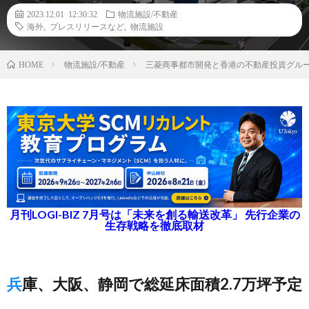
2023.12.01 12:30:32
物流施設/不動産
海外
,
プレスリリースなど
,
物流施設
物流施設/不動産
三菱商事都市開発と香港の不動産投資グル
HOME
月刊LOGI-BIZ 7月号は「未来を創る輸送改革」 先行企業の
生存戦略を徹底取材
兵庫、大阪、静岡で総延床面積2.7万坪予定