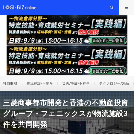
独自取材
物流施設/不動産
災害/事故/不祥事
テクノロジー/製品
三菱商事都市開発と香港の不動産投資
グループ・フェニックスが物流施設3
件を共同開発