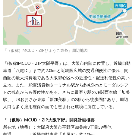
「（仮称）MCUD・ZIPひょうご東条」周辺地図
「(仮称)MCUD・ZIP大阪平野」は、大阪市内陸に位置し、近畿自動
車道「八尾IC」まで約2.0kmと近畿圏広域の交通利便性に優れ、関
西圏の最大消費地である大阪都心区への近接性・配送利便性の高い
立地。また、JR百済貨物ターミナル駅から約4.5kmとモーダルシフ
トの観点からも優位性がある。さらに最寄り駅のJR関西本線「加美
駅」、JRおおさか東線「新加美駅」の2駅から徒歩圏にあり、周辺
人口も多く雇用確保の面でも恵まれた環境に所在している。
「（仮称）MCUD・ZIP大阪平野」開発計画概要
所在地（地番）：大阪府大阪市平野区加美南3丁目59番他
交通 ：近畿自動車道「八尾IC」約2.0km