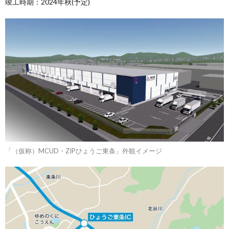
竣工時期：2024年秋(予定)
「（仮称）MCUD・ZIPひょうご東条」外観イメージ