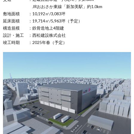
JRおおさか東線「新加美駅」約1.0km
敷地面積 ：10,192㎡/3,083坪
延床面積 ：19,714㎡/5,963坪（予定）
構造規模 ：鉄骨造地上4階建
設計・施工 ：西松建設株式会社
竣工時期 ：2025年春（予定）