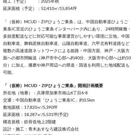
竣工（予定） ：2025年秋
延床面積（予定）：52,410㎡/15,854坪
「（仮称）MCUD・ZIPひょうご東条」は、中国自動車道ひょうご
東条IC至近のひょうご東条インターパーク内にあり、 24時間稼働・
多頻度配送などに対応可能な事業運営がしやすい環境に立地。中国
自動車道、舞鶴若狭自動車道、山陽自動車道、六甲北有料道路など
複数の高速道路ネットワークによる姫路・中国方面、神戸・大阪方
面への都市間輸送（神戸市中心部へ約40分、大阪市中心部へは約50
分）に加え、播磨や神戸周辺への県道・国道を利用した地域配送も
可能。
「（仮称）MCUD・ZIPひょうご東条」開発計画概要
所在地（地番）：兵庫県加東市南山6丁目6-8
交通：中国自動車道「ひょうご東条IC」約0.5km
敷地面積：17,820㎡/5,390坪
延床面積：18,287㎡/5,531坪(予定)
構造規模：鉄骨造地上2階建
設計・施工：青木あすなろ建設株式会社