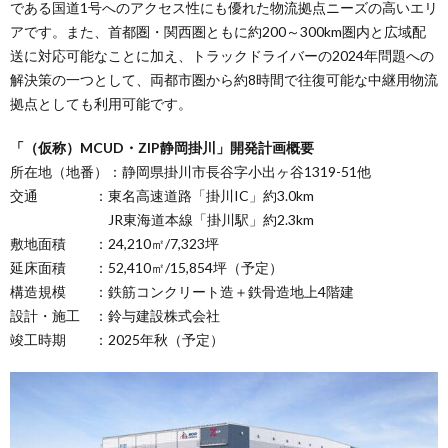
である国道1号へのアクセス性にも優れた物流拠点ニーズの高いエリ
アです。また、首都圏・関西圏ともに約200～300km圏内と広域配
送に対応可能なことに加え、トラックドライバーの2024年問題への
解決策の一つとして、両都市圏から約8時間で往復可能な中継用物流
拠点としても利用可能です。
「（仮称）MCUD・ZIP静岡掛川」開発計画概要
所在地（地番）：静岡県掛川市長谷字小出ヶ谷1319-51他
交通 ：東名高速道路「掛川IC」約3.0km
JR東海道本線「掛川駅」約2.3km
敷地面積 ：24,210㎡/7,323坪
延床面積 ：52,410㎡/15,854坪（予定）
構造規模 ：鉄筋コンクリート造＋鉄骨造地上4階建
設計・施工 ：鈴与建設株式会社
竣工時期 ：2025年秋（予定）