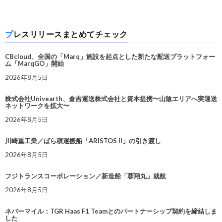
プレスリリースまとめてチェック
CBcloud、全国の「Marq」施設を起点とした新たな配送プラットフォー
ム「MarqGO」開始
2026年8月5日
株式会社Univearth、倉吉運送株式会社と資本提携〜山陰エリアへ実運送
ネットワークを拡大〜
2026年8月5日
川崎重工業／ばら積運搬船「ARISTOS II」の引き渡し
2026年8月5日
フジトランスコーポレーション／新造船「蓉翔丸」就航
2026年8月5日
ネバーマイル：TGR Haas F1 Teamとのパートナーシップ契約を締結しま
した