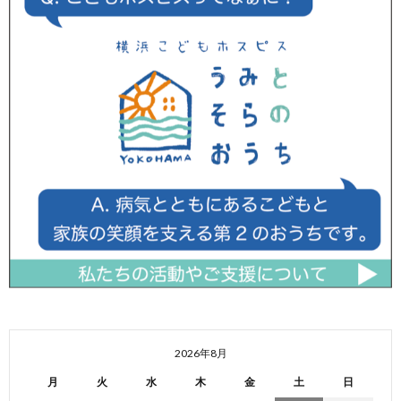
2026年8月
月
火
水
木
金
土
日