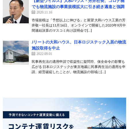
【新型ウイルス】大和ハウス・芳井社長、コロナ禍
でも物流施設の事業規模拡大に引き続き邁進と強調
2020.11.16
市場規模は「予想以上に伸びる」と展望 大和ハウス工業の芳
井敬一社長は11月16日、オンラインで開催した2020年9月中
間連結決算のマスコミ向け説明会で[…]
Jリートの大和ハウス、日本ロジステック入居の物流
施設取得を中止
2022.09.01
民事再生法の適用申請で収益性に疑問符、保全命令の影響も
広がる 日本ロジステックが東京地裁に民事再生法の適用を申
請、経営破綻したことが、物流施設の領域に[…]