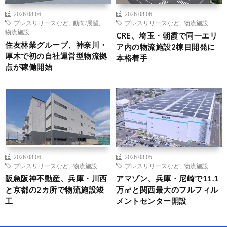
2026.08.06
2026.08.06
プレスリリースなど
,
動向/展望
,
プレスリリースなど
,
物流施設
物流施設
CRE、埼玉・朝霞で同一エリ
住友林業グループ、神奈川・
ア内の物流施設2棟目開発に
厚木で初の自社運営型物流拠
本格着手
点が稼働開始
2026.08.06
2026.08.05
プレスリリースなど
,
物流施設
プレスリリースなど
,
物流施設
阪急阪神不動産、兵庫・川西
アマゾン、兵庫・尼崎で11.1
と京都の2カ所で物流施設竣
万㎡と関西最大のフルフィル
工
メントセンター開設