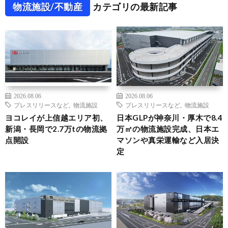
物流施設/不動産
カテゴリの最新記事
2026.08.06
2026.08.06
プレスリリースなど
,
物流施設
プレスリリースなど
,
物流施設
ヨコレイが上信越エリア初、
日本GLPが神奈川・厚木で8.4
新潟・長岡で2.7万tの物流拠
万㎡の物流施設完成、日本エ
点開設
マソンや真栄運輸など入居決
定