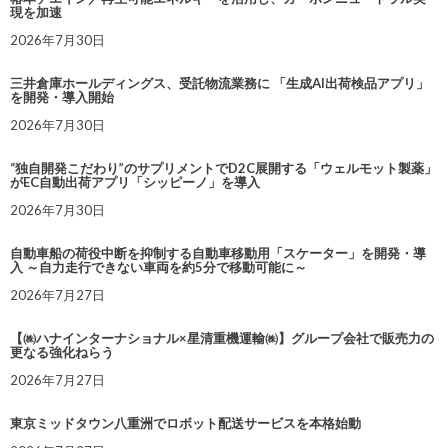
現を加速
2026年7月30日
三井倉庫ホールディングス、受託物流業務に 「生成AI出荷検品アプリ」
を開発・導入開始
2026年7月30日
“独自開発こだわり”のサプリメントでD2C展開する「ウェルモット製薬」
がEC自動出荷アプリ「シッピーノ」を導入
2026年7月30日
自動車船の荷役中断を抑制する自動車移動用「スケーター」を開発・導
入 ～自力走行できない車両を約5分で移動可能に～
2026年7月27日
【㈱ハナインターナショナル×星清重機運輸㈱】グループ会社で販売力の
更なる強化ねらう
2026年7月27日
東京ミッドタウン八重洲でロボット配送サービスを本格始動