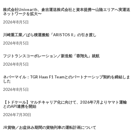
株式会社Univearth、倉吉運送株式会社と資本提携〜山陰エリアへ実運送
ネットワークを拡大〜
2026年8月5日
川崎重工業／ばら積運搬船「ARISTOS II」の引き渡し
2026年8月5日
フジトランスコーポレーション／新造船「蓉翔丸」就航
2026年8月5日
ネバーマイル：TGR Haas F1 Teamとのパートナーシップ契約を締結しま
した
2026年8月5日
【トドケール】マルチキャリア化に向けて、2026年7月よりヤマト運輸
とのAPI連携を開始
2026年7月30日
JR貨物／お盆休み期間の貨物列車の運転計画について