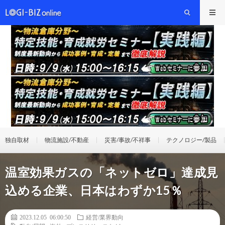
独自取材
物流施設/不動産
災害/事故/不祥事
テクノロジー/製品
温室効果ガスの「ネットゼロ」達成見
込める企業、日本はわずか15％
2023.12.05 06:00:50
経営/業界動向