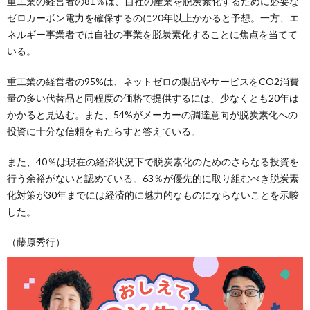
重工業の経営者の81％は、自社の産業を脱炭素化するために必要な
ゼロカーボン電力を確保するのに20年以上かかると予想。一方、エ
ネルギー事業者では自社の事業を脱炭素化することに焦点を当てて
いる。
重工業の経営者の95%は、ネットゼロの製品やサービスをCO2消費
量の多い代替品と同程度の価格で提供するには、少なくとも20年は
かかると見込む。また、54%がメーカーの調達意向が脱炭素化への
投資に十分な信頼をもたらすと答えている。
また、40％は現在の経済状況下で脱炭素化のためのさらなる投資を
行う余裕がないと認めている。63％が優先的に取り組むべき脱炭素
化対策が30年までには経済的に魅力的なものにならないことを示唆
した。
（藤原秀行）