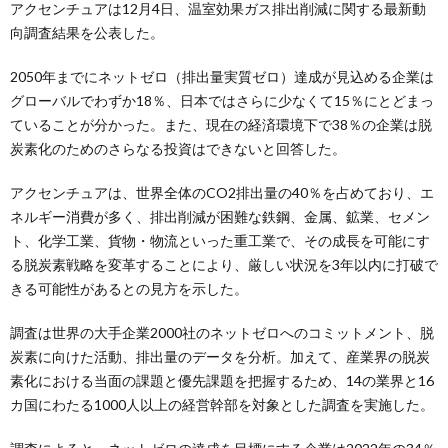
アクセンチュアは12月4日、温室効果ガス排出削減に関する最新動
向調査結果を公表した。
2050年までにネットゼロ（排出量実質ゼロ）達成が見込める企業は
グローバルでわずか18％、日本ではさらに少なくて15％にとどまっ
ていることが分かった。また、現在の経済環境下で38％の企業は脱
炭素化のためのさらなる投資はできないと回答した。
アクセンチュアは、世界全体のCO2排出量の40％を占めており、エ
ネルギー消費が多く、排出削減が困難な鉄鋼、金属、鉱業、セメン
ト、化学工業、貨物・物流といった重工業で、その成長を可能にす
る脱炭素戦略を変革することにより、厳しい状況を3年以内に打破で
きる可能性があるとの見方を示した。
調査は世界の大手企業2000社のネットゼロへのコミットメント、脱
炭素に向けた活動、排出量のデータを分析。加えて、産業界の脱炭
素化における当面の課題と優先課題を把握するため、14の業界と16
カ国にわたる1000人以上の経営幹部を対象とした調査を実施した。