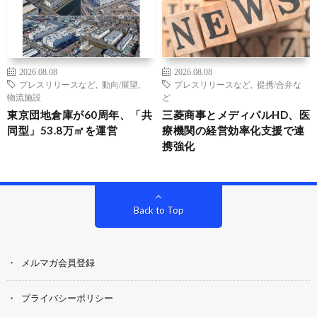
2026.08.08
2026.08.08
プレスリリースなど
,
動向/展望
,
プレスリリースなど
,
提携/合弁な
物流施設
ど
東京団地倉庫が60周年、「共
三菱商事とメディパルHD、医
同型」53.8万㎡を運営
療機関の経営効率化支援で連
携強化
Back to Top
メルマガ会員登録
プライバシーポリシー