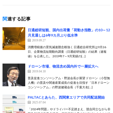
関連する記事
日通総研短観、国内出荷量「荷動き指数」の10～12
月見通しは6年9カ月ぶり低水準
2019.09.27
消費増税後の景気減速懸念根強く 日通総合研究所は9月26
日、企業物流短期動向調査（日通総研短観）の結果（速報
値）を公表した。 2019年7～9月実績の[…]
ドローン市場、物流含め国内外で一層拡大へ
2019.04.18
普及促進コンソーシアム・野波会長が展望 ドローン（小型無
人機）の普及や関連産業成長の促進を目指す「日本ドローン
コンソーシアム」の野波健蔵会長（千葉大名[…]
PALTACとあらた、西関東エリアで共同配送開始
2025.07.04
「2024年問題」やドライバー不足踏まえ、競合同士ながら非