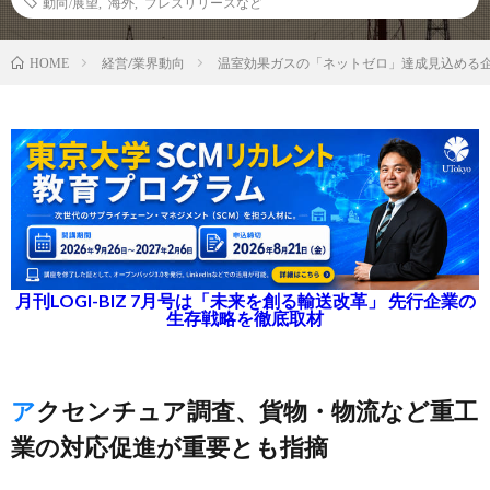
動向/展望
,
海外
,
プレスリリースなど
経営/業界動向
温室効果ガスの「ネットゼロ」達成見込める企
HOME
月刊LOGI-BIZ 7月号は「未来を創る輸送改革」 先行企業の
生存戦略を徹底取材
アクセンチュア調査、貨物・物流など重工
業の対応促進が重要とも指摘