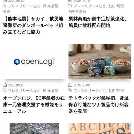
2026.08.10
2026.08.10
プレスリリースなど
,
動向/展望
,
プレスリリースなど
,
動向/展望
,
災害
熱中症対策
【熊本地震】サカイ、被災地
栗林商船が熱中症対策強化、
避難所のダンボールベッド組
船員に飲料配布開始
み立てなどに協力
2026.08.10
2026.08.08
プレスリリースなど
,
動向/展望
プレスリリースなど
,
動向/展望
オープンロジ、EC事業者の在
テトラパックが業界初、常温
庫一元管理支援する機能をリ
保存可能なツナ製品向け紙容
ニューアル
器を発表