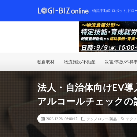
物流不動産,ロボット,ドロ
独自取材
物流施設/不動産
災害/事故/不祥
法人・自治体向けEV導入
アルコールチェックの
2023.12.28 06:00:17
テクノロジー/製品
テクノ