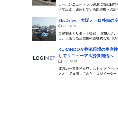
カーボンニュートラル達成に貢献目指す
港で設置・運用している航空機への給油
SkyDrive、大阪メトロ整
2025.08.08
自動制御とリモート操縦 「空飛ぶクルマ
日、大阪市高速電気軌道株式会社（Osak
KURANDOが物流現場の生
してリニューアル提供開始へ
2026.04.01
運営の一連業務をワンストップでサポー
スとして展開してきた「ロジメーター」