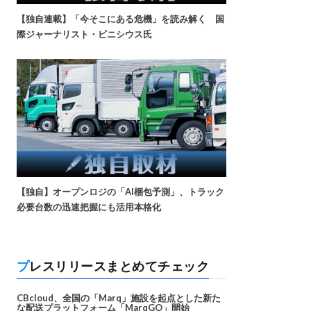
【独自連載】「今そこにある危機」を読み解く 国
際ジャーナリスト・ビニシウス氏
【独自】オープンロジの「AI梱包予測」、トラック
必要台数の迅速把握にも活用本格化
プレスリリースまとめてチェック
CBcloud、全国の「Marq」施設を起点とした新た
な配送プラットフォーム「MarqGO」開始