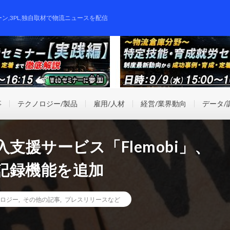
ーン,3PL,独自取材で物流ニュースを配信
事
テクノロジー/製品
雇用/人材
経営/業界動向
データ/
支援サービス「Flemobi」、
記録機能を追加
ロジー
,
その他の記事
,
プレスリリースなど