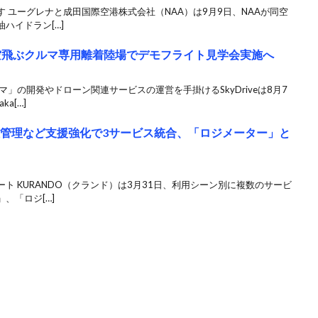
 ユーグレナと成田国際空港株式会社（NAA）は9月9日、NAAが同空
ハイドラン[…]
備の空飛ぶクルマ専用離着陸場でデモフライト見学会実施へ
」の開発やドローン関連サービスの運営を手掛けるSkyDriveは8月7
a[…]
産性管理など支援強化で3サービス統合、「ロジメーター」と
ト KURANDO（クランド）は3月31日、利用シーン別に複数のサービ
、「ロジ[…]