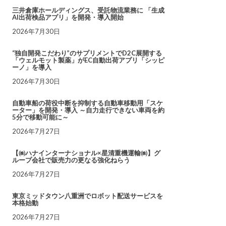
三井倉庫ホールディングス、受託物流業務に 「生成
AI出荷検品アプリ」を開発・導入開始
2026年7月30日
“独自開発こだわり”のサプリメントでD2C展開する
「ウェルモット製薬」がEC自動出荷アプリ「シッピ
ーノ」を導入
2026年7月30日
自動車船の荷役中断を抑制する自動車移動用「スケ
ーター」を開発・導入 ～自力走行できない車両を約
5分で移動可能に～
2026年7月27日
【㈱ハナインターナショナル×星清重機運輸㈱】グ
ループ会社で販売力の更なる強化ねらう
2026年7月27日
東京ミッドタウン八重洲でロボット配送サービスを
本格始動
2026年7月27日