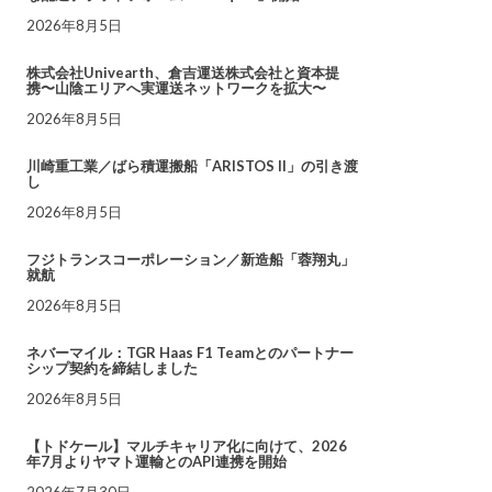
2026年8月5日
株式会社Univearth、倉吉運送株式会社と資本提
携〜山陰エリアへ実運送ネットワークを拡大〜
2026年8月5日
川崎重工業／ばら積運搬船「ARISTOS II」の引き渡
し
2026年8月5日
フジトランスコーポレーション／新造船「蓉翔丸」
就航
2026年8月5日
ネバーマイル：TGR Haas F1 Teamとのパートナー
シップ契約を締結しました
2026年8月5日
【トドケール】マルチキャリア化に向けて、2026
年7月よりヤマト運輸とのAPI連携を開始
2026年7月30日