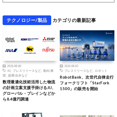
テクノロジー/製品
カテゴリの最新記事
2026.08.06
2026.08.05
AI
,
プレスリリースなど
,
動向/展
プレスリリースなど
,
ロボット
望
,
提携/合弁など
RobotBank、次世代自律走行
数理最適化技術活用した物流
フォークリフト「StarFork
の計画立案支援手掛けるJIJ、
1500」の販売を開始
グローバル・ブレインなどか
ら8.4億円調達