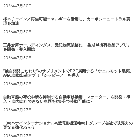
2026年7月30日
椿本チエイン／再生可能エネルギーを活用し、カーボンニュートラル実
現を加速
2026年7月30日
三井倉庫ホールディングス、受託物流業務に 「生成AI出荷検品アプリ」
を開発・導入開始
2026年7月30日
“独自開発こだわり”のサプリメントでD2C展開する「ウェルモット製薬」
がEC自動出荷アプリ「シッピーノ」を導入
2026年7月30日
自動車船の荷役中断を抑制する自動車移動用「スケーター」を開発・導
入 ～自力走行できない車両を約5分で移動可能に～
2026年7月27日
【㈱ハナインターナショナル×星清重機運輸㈱】グループ会社で販売力の
更なる強化ねらう
2026年7月27日