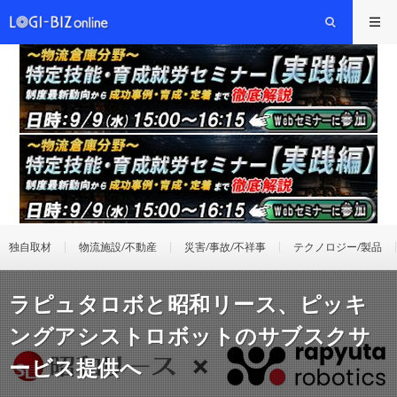
独自取材
物流施設/不動産
災害/事故/不祥事
テクノロジー/製品
ラピュタロボと昭和リース、ピッキ
ングアシストロボットのサブスクサ
ービス提供へ