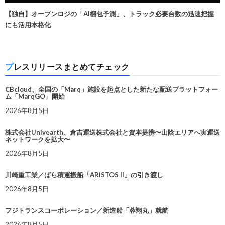
【独自】オープンロジの「AI梱包予測」、トラック必要台数の迅速把握
にも活用本格化
プレスリリースまとめてチェック
CBcloud、全国の「Marq」施設を起点とした新たな配送プラットフォー
ム「MarqGO」開始
2026年8月5日
株式会社Univearth、倉吉運送株式会社と資本提携〜山陰エリアへ実運送
ネットワークを拡大〜
2026年8月5日
川崎重工業／ばら積運搬船「ARISTOS II」の引き渡し
2026年8月5日
フジトランスコーポレーション／新造船「蓉翔丸」就航
2026年8月5日