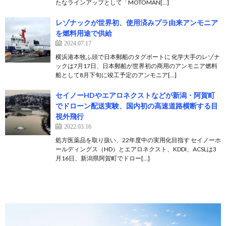
たなラインアップとして「MOTOMAN[…]
レゾナックが世界初、使用済みプラ由来アンモニア
を燃料用途で供給
2024.07.17
横浜港本牧ふ頭で日本郵船のタグボートに 化学大手のレゾナ
ックは7月17日、日本郵船が世界初の商用のアンモニア燃料
船として8月下旬に竣工予定のアンモニア[…]
セイノーHDやエアロネクストなどが新潟・阿賀町
でドローン配送実験、国内初の高速道路横断する目
視外飛行
2022.03.16
処方医薬品を取り扱い、22年度中の実用化目指す セイノーホ
ールディングス（HD）とエアロネクスト、KDDI、ACSLは3
月16日、新潟県阿賀町でドロー[…]