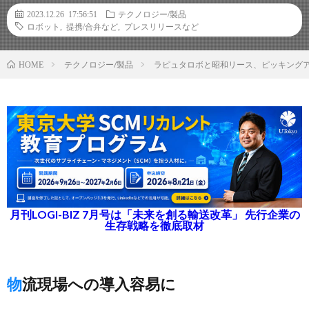
2023.12.26 17:56:51
テクノロジー/製品
ロボット
,
提携/合弁など
,
プレスリリースなど
テクノロジー/製品
ラピュタロボと昭和リース、ピッキング
HOME
月刊LOGI-BIZ 7月号は「未来を創る輸送改革」 先行企業の
生存戦略を徹底取材
物流現場への導入容易に