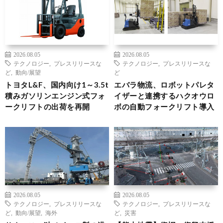
2026.08.05
2026.08.05
テクノロジー
,
プレスリリースな
テクノロジー
,
プレスリリースな
ど
,
動向/展望
ど
トヨタL&F、国内向け1～3.5t
エバラ物流、ロボットパレタ
積みガソリンエンジン式フォ
イザーと連携するハクオウロ
ークリフトの出荷を再開
ボの自動フォークリフト導入
2026.08.05
2026.08.05
テクノロジー
,
プレスリリースな
テクノロジー
,
プレスリリースな
ど
,
動向/展望
,
海外
ど
,
災害