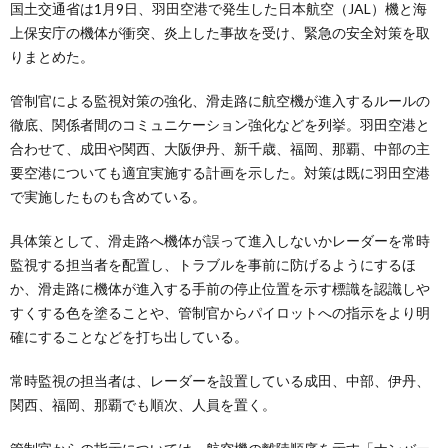
国土交通省は1月9日、羽田空港で発生した日本航空（JAL）機と海
上保安庁の機体が衝突、炎上した事故を受け、緊急の安全対策を取
りまとめた。
管制官による監視対策の強化、滑走路に航空機が進入するルールの
徹底、関係者間のコミュニケーション強化などを列挙。羽田空港と
合わせて、成田や関西、大阪伊丹、新千歳、福岡、那覇、中部の主
要空港についても適宜実施する計画を示した。対策は既に羽田空港
で実施したものも含めている。
具体策として、滑走路へ機体が誤って進入しないかレーダーを常時
監視する担当者を配置し、トラブルを事前に防げるようにするほ
か、滑走路に機体が進入する手前の停止位置を示す標識を認識しや
すくする色を塗ることや、管制官からパイロットへの指示をより明
確にすることなどを打ち出している。
常時監視の担当者は、レーダーを設置している成田、中部、伊丹、
関西、福岡、那覇でも順次、人員を置く。