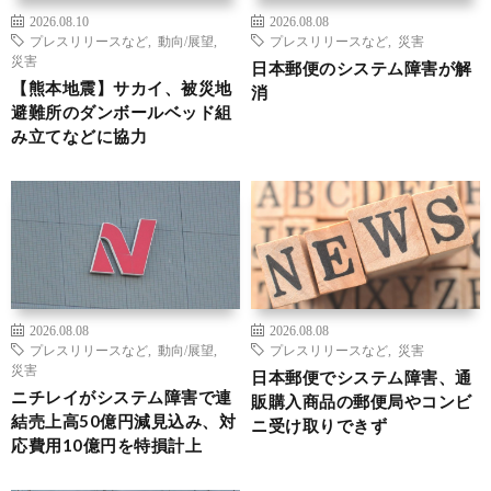
2026.08.10
2026.08.08
プレスリリースなど
,
動向/展望
,
プレスリリースなど
,
災害
災害
日本郵便のシステム障害が解
【熊本地震】サカイ、被災地
消
避難所のダンボールベッド組
み立てなどに協力
2026.08.08
2026.08.08
プレスリリースなど
,
動向/展望
,
プレスリリースなど
,
災害
災害
日本郵便でシステム障害、通
ニチレイがシステム障害で連
販購入商品の郵便局やコンビ
結売上高50億円減見込み、対
ニ受け取りできず
応費用10億円を特損計上