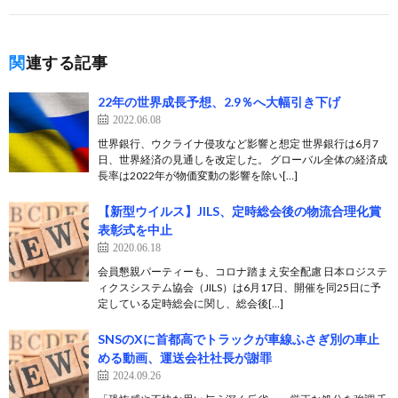
関連する記事
22年の世界成長予想、2.9％へ大幅引き下げ
2022.06.08
世界銀行、ウクライナ侵攻など影響と想定 世界銀行は6月7
日、世界経済の見通しを改定した。 グローバル全体の経済成
長率は2022年が物価変動の影響を除い[…]
【新型ウイルス】JILS、定時総会後の物流合理化賞
表彰式を中止
2020.06.18
会員懇親パーティーも、コロナ踏まえ安全配慮 日本ロジステ
ィクスシステム協会（JILS）は6月17日、開催を同25日に予
定している定時総会に関し、総会後[…]
SNSのXに首都高でトラックが車線ふさぎ別の車止
める動画、運送会社社長が謝罪
2024.09.26