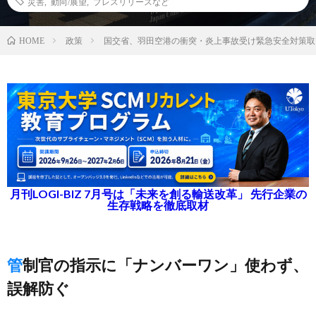
災害
,
動向/展望
,
プレスリリースなど
政策
国交省、羽田空港の衝突・炎上事故受け緊急安全対策取
HOME
月刊LOGI-BIZ 7月号は「未来を創る輸送改革」 先行企業の
生存戦略を徹底取材
管制官の指示に「ナンバーワン」使わず、
誤解防ぐ