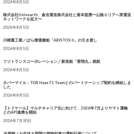
2026年8月5日
株式会社Univearth、倉吉運送株式会社と資本提携〜山陰エリアへ実運送
ネットワークを拡大〜
2026年8月5日
川崎重工業／ばら積運搬船「ARISTOS II」の引き渡し
2026年8月5日
フジトランスコーポレーション／新造船「蓉翔丸」就航
2026年8月5日
ネバーマイル：TGR Haas F1 Teamとのパートナーシップ契約を締結しま
した
2026年8月5日
【トドケール】マルチキャリア化に向けて、2026年7月よりヤマト運輸
とのAPI連携を開始
2026年7月30日
JR貨物／お盆休み期間の貨物列車の運転計画について