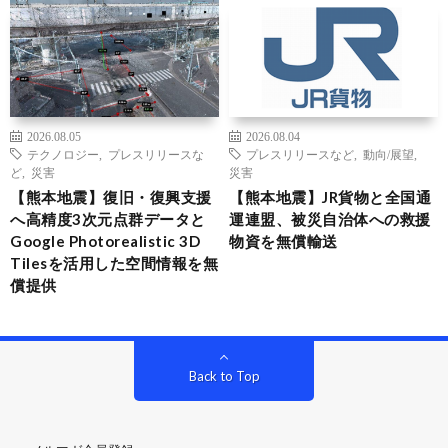
2026.08.05
2026.08.04
テクノロジー
,
プレスリリースな
プレスリリースなど
,
動向/展望
,
ど
,
災害
災害
【熊本地震】復旧・復興支援
【熊本地震】JR貨物と全国通
へ高精度3次元点群データと
運連盟、被災自治体への救援
Google Photorealistic 3D
物資を無償輸送
Tilesを活用した空間情報を無
償提供
Back to Top