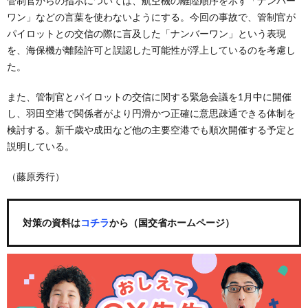
管制官からの指示については、航空機の離陸順序を示す「ナンバー
ワン」などの言葉を使わないようにする。今回の事故で、管制官が
パイロットとの交信の際に言及した「ナンバーワン」という表現
を、海保機が離陸許可と誤認した可能性が浮上しているのを考慮し
た。
また、管制官とパイロットの交信に関する緊急会議を1月中に開催
し、羽田空港で関係者がより円滑かつ正確に意思疎通できる体制を
検討する。新千歳や成田など他の主要空港でも順次開催する予定と
説明している。
（藤原秀行）
対策の資料は
コチラ
から（国交省ホームページ）