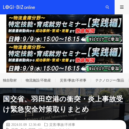
独自取材
物流施設/不動産
災害/事故/不祥事
テクノロジー/製品
国交省、羽田空港の衝突・炎上事故受
け緊急安全対策取りまとめ
2024.01.09 12:36:40
災害/事故/不祥事