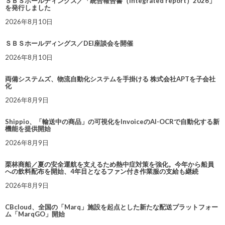
ＳＢＳホールディングス／「統合報告書（Integrated report）2026」
を発行しました
2026年8月10日
ＳＢＳホールディングス／DEI座談会を開催
2026年8月10日
両備システムズ、物流自動化システムを手掛ける 株式会社APTを子会社
化
2026年8月9日
Shippio、「輸送中の商品」の可視化をInvoiceのAI-OCRで自動化する新
機能を提供開始
2026年8月9日
栗林商船／夏の安全運航を支えるため熱中症対策を強化。今年から船員
への飲料配布を開始、4年目となるファン付き作業服の支給も継続
2026年8月9日
CBcloud、全国の「Marq」施設を起点とした新たな配送プラットフォー
ム「MarqGO」開始