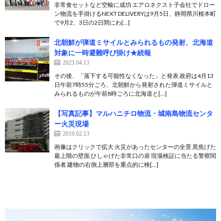
非常食セットなど空輸に成功 エアロネクスト子会社でドロー
ン物流を手掛けるNEXT DELIVERYは9月5日、静岡県川根本町
で9月2、3日の2日間にわ[…]
北朝鮮が弾道ミサイルとみられるもの発射、北海道
対象に一時避難呼び掛け★続報
2023.04.13
その後、「落下する可能性なくなった」と発表 政府は4月13
日午前7時55分ごろ、北朝鮮から発射された弾道ミサイルと
みられるものが午前8時ごろに北海道と[…]
【写真記事】マルハニチロ物流・城南島物流センタ
ー火災現場
2019.02.13
画像はクリックで拡大 火災があったセンターの全景 黒焦げた
最上階の壁面 ひしゃげた非常口の扉 現場検証に当たる警察関
係者 建物の右側上層部を重点的に検[…]