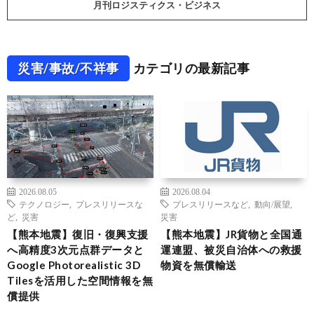
月刊ロジスティクス・ビジネス
災害/事故/不祥事
カテゴリの最新記事
2026.08.05
2026.08.04
テクノロジー
,
プレスリリースな
プレスリリースなど
,
動向/展望
,
ど
,
災害
災害
【熊本地震】復旧・復興支援
【熊本地震】JR貨物と全国通
へ高精度3次元点群データと
運連盟、被災自治体への救援
Google Photorealistic 3D
物資を無償輸送
Tilesを活用した空間情報を無
償提供