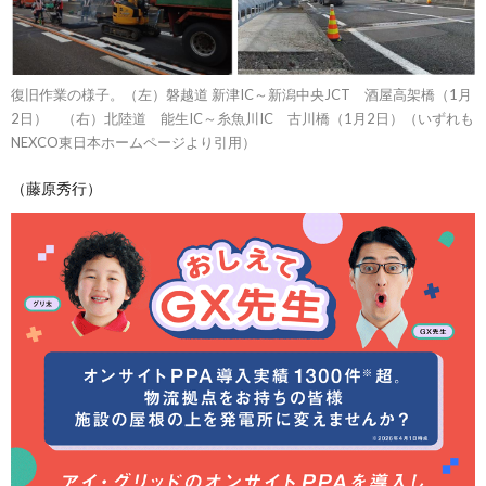
復旧作業の様子。（左）磐越道 新津IC～新潟中央JCT 酒屋高架橋（1月
2日） （右）北陸道 能生IC～糸魚川IC 古川橋（1月2日）（いずれも
NEXCO東日本ホームページより引用）
（藤原秀行）