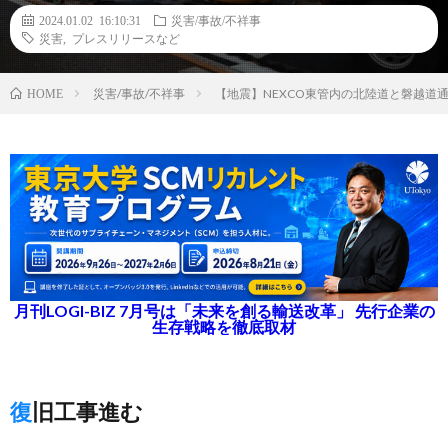
2024.01.02 16:10:31
災害/事故/不祥事
災害
,
プレスリリースなど
災害/事故/不祥事
【地震】NEXCO東管内の北陸道と磐越道
HOME
月刊LOGI-BIZ 7月号は「未来を創る輸送改革」 先行企業の
生存戦略を徹底取材
復旧工事進む