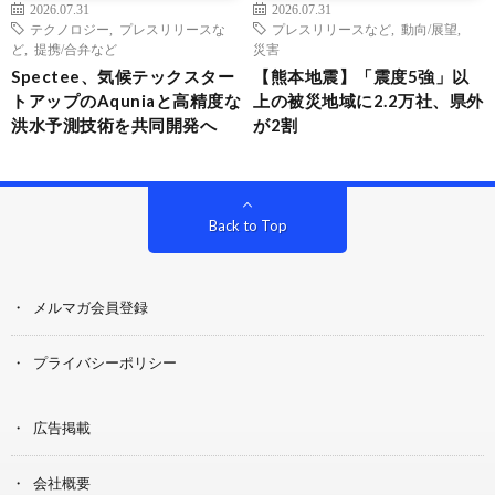
2026.07.31
2026.07.31
テクノロジー
,
プレスリリースな
プレスリリースなど
,
動向/展望
,
ど
,
提携/合弁など
災害
Spectee、気候テックスター
【熊本地震】「震度5強」以
トアップのAquniaと高精度な
上の被災地域に2.2万社、県外
洪水予測技術を共同開発へ
が2割
Back to Top
メルマガ会員登録
プライバシーポリシー
広告掲載
会社概要