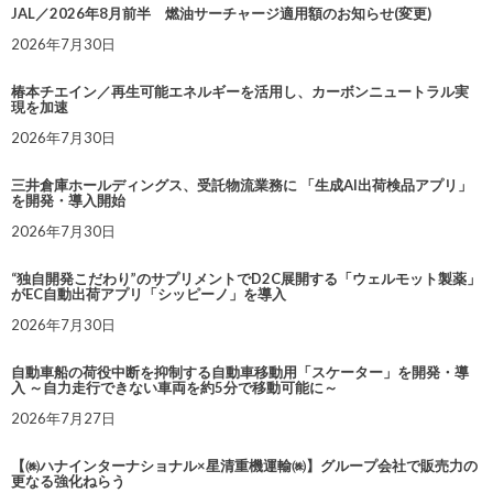
JAL／2026年8月前半 燃油サーチャージ適用額のお知らせ(変更)
2026年7月30日
椿本チエイン／再生可能エネルギーを活用し、カーボンニュートラル実
現を加速
2026年7月30日
三井倉庫ホールディングス、受託物流業務に 「生成AI出荷検品アプリ」
を開発・導入開始
2026年7月30日
“独自開発こだわり”のサプリメントでD2C展開する「ウェルモット製薬」
がEC自動出荷アプリ「シッピーノ」を導入
2026年7月30日
自動車船の荷役中断を抑制する自動車移動用「スケーター」を開発・導
入 ～自力走行できない車両を約5分で移動可能に～
2026年7月27日
【㈱ハナインターナショナル×星清重機運輸㈱】グループ会社で販売力の
更なる強化ねらう