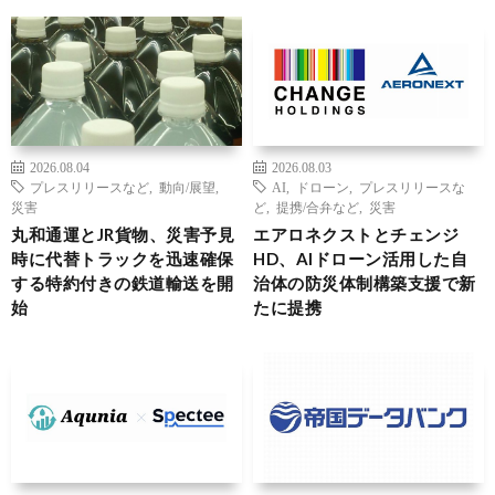
2026.08.04
2026.08.03
プレスリリースなど
,
動向/展望
,
AI
,
ドローン
,
プレスリリースな
災害
ど
,
提携/合弁など
,
災害
丸和通運とJR貨物、災害予見
エアロネクストとチェンジ
時に代替トラックを迅速確保
HD、AIドローン活用した自
する特約付きの鉄道輸送を開
治体の防災体制構築支援で新
始
たに提携