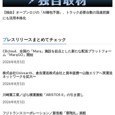
【独自】オープンロジの「AI梱包予測」、トラック必要台数の迅速把握
にも活用本格化
プレスリリースまとめてチェック
CBcloud、全国の「Marq」施設を起点とした新たな配送プラットフォー
ム「MarqGO」開始
2026年8月5日
株式会社Univearth、倉吉運送株式会社と資本提携〜山陰エリアへ実運送
ネットワークを拡大〜
2026年8月5日
川崎重工業／ばら積運搬船「ARISTOS II」の引き渡し
2026年8月5日
フジトランスコーポレーション／新造船「蓉翔丸」就航