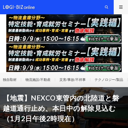
独自取材
物流施設/不動産
災害/事故/不祥事
テクノロジー/製品
【地震】NEXCO東管内の北陸道と磐
越道通行止め、本日中の解除見込む
（1月2日午後2時現在）