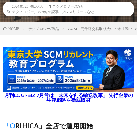
2024.01.26 06:00:58
テクノロジー/製品
テクノロジー
,
その他の記事
,
プレスリリースなど
テクノロジー/製品
AOKI、高千穂交易取り扱いの米社製RF
HOME
月刊LOGI-BIZ 7月号は「未来を創る輸送改革」 先行企業の
生存戦略を徹底取材
「ORIHICA」全店で運用開始