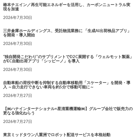
椿本チエイン／再生可能エネルギーを活用し、カーボンニュートラル実
現を加速
2026年7月30日
三井倉庫ホールディングス、受託物流業務に 「生成AI出荷検品アプリ」
を開発・導入開始
2026年7月30日
“独自開発こだわり”のサプリメントでD2C展開する「ウェルモット製薬」
がEC自動出荷アプリ「シッピーノ」を導入
2026年7月30日
自動車船の荷役中断を抑制する自動車移動用「スケーター」を開発・導
入 ～自力走行できない車両を約5分で移動可能に～
2026年7月27日
【㈱ハナインターナショナル×星清重機運輸㈱】グループ会社で販売力の
更なる強化ねらう
2026年7月27日
東京ミッドタウン八重洲でロボット配送サービスを本格始動