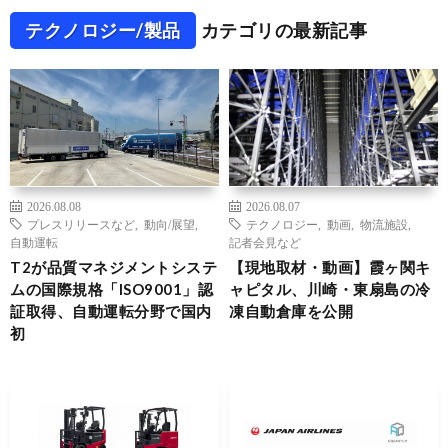
テクノロジー/製品
カテゴリの最新記事
2026.08.08
2026.08.07
プレスリリースなど
,
動向/展望
,
テクノロジー
,
動画
,
物流施設
,
自動運転
記者会見など
T2が品質マネジメントシステ
【現地取材・動画】霞ヶ関キ
ムの国際規格「ISO9001」認
ャピタル、川崎・東扇島の冷
証取得、自動運転分野で国内
凍自動倉庫を公開
初