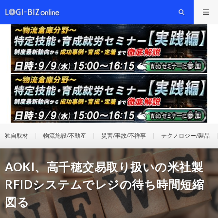
独自取材
物流施設/不動産
災害/事故/不祥事
テクノロジー/製品
AOKI、高千穂交易取り扱いの米社製
RFIDシステムでレジの待ち時間短縮
図る