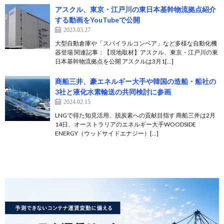
アスクル、東京・江戸川の東日本基幹物流拠点紹介
する動画をYouTubeで公開
2023.03.27
大型自動倉庫や「スパイラルコンベア」など多様な自動化機
器登場 関連記事：【現地取材】アスクル、東京・江戸川の東
日本基幹物流拠点を公開 アスクルは3月1[…]
商船三井、豪エネルギー大手や韓国の造船・船社の
3社と液化水素輸送の共同検討に参画
2024.02.15
LNGで得た知見活用、脱炭素への貢献目指す 商船三井は2月
14日、オーストラリアのエネルギー大手WOODSIDE
ENERGY（ウッドサイドエナジー）[…]