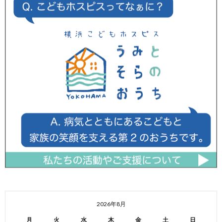
2026年8月
月
火
水
木
金
土
日