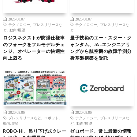
2026.08.07
2026.08.07
テクノロジー
,
プレスリリースな
テクノロジー
,
プレスリリースな
ど
,
動向/展望
ど
ロジスネクストが防爆仕様車
量子技術のエー・スター・ク
のフォークをフルモデルチェ
ォンタム、JALエンジニアリ
ンジ、オペレーターの快適性
ングから航空機の故障予測分
向上図る
析基盤構築を受託
2026.08.06
2026.08.06
プレスリリースなど
,
ロボット
,
テクノロジー
,
プレスリリースな
動向/展望
ど
,
動向/展望
ROBO-HI、吊り下げ式クレー
ゼロボード、常に最新の情報