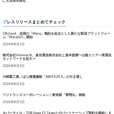
にも活用本格化
プレスリリースまとめてチェック
CBcloud、全国の「Marq」施設を起点とした新たな配送プラットフォー
ム「MarqGO」開始
2026年8月5日
株式会社Univearth、倉吉運送株式会社と資本提携〜山陰エリアへ実運送
ネットワークを拡大〜
2026年8月5日
川崎重工業／ばら積運搬船「ARISTOS II」の引き渡し
2026年8月5日
フジトランスコーポレーション／新造船「蓉翔丸」就航
2026年8月5日
ネバーマイル：TGR Haas F1 Teamとのパートナーシップ契約を締結しま