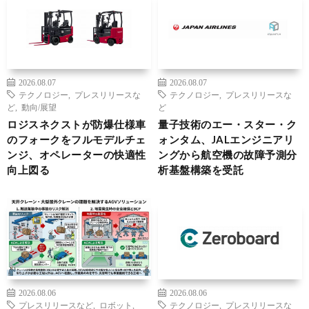
2026.08.07
2026.08.07
テクノロジー
,
プレスリリースな
テクノロジー
,
プレスリリースな
ど
,
動向/展望
ど
ロジスネクストが防爆仕様車
量子技術のエー・スター・ク
のフォークをフルモデルチェ
ォンタム、JALエンジニアリ
ンジ、オペレーターの快適性
ングから航空機の故障予測分
向上図る
析基盤構築を受託
2026.08.06
2026.08.06
プレスリリースなど
,
ロボット
,
テクノロジー
,
プレスリリースな