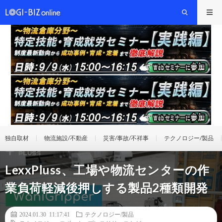
独自取材
物流施設/不動産
災害/事故/不祥事
テクノロジー/製品
LexxPluss、工場や物流センターの作
業負荷軽減後押しする製品2種類開発
2024.01.30 11:17:41
テクノロジー/製品