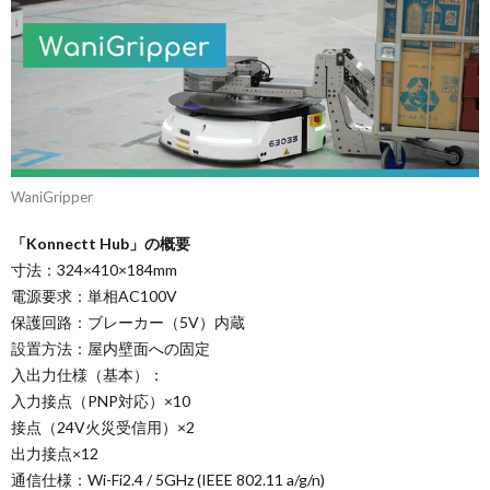
WaniGripper
「Konnectt Hub」の概要
寸法：324×410×184mm
電源要求：単相AC100V
保護回路：ブレーカー（5V）内蔵
設置方法：屋内壁面への固定
入出力仕様（基本）：
入力接点（PNP対応）×10
接点（24V火災受信用）×2
出力接点×12
通信仕様：Wi-Fi2.4 / 5GHz (IEEE 802.11 a/g/n)