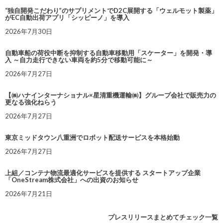
“独自開発こだわり”のサプリメントでD2C展開する「ウェルモット製薬」
がEC自動出荷アプリ「シッピーノ」を導入
2026年7月30日
自動車船の荷役中断を抑制する自動車移動用「スケーター」を開発・導
入 ～自力走行できない車両を約5分で移動可能に～
2026年7月27日
【㈱ハナインターナショナル×星清重機運輸㈱】グループ会社で販売力の
更なる強化ねらう
2026年7月27日
東京ミッドタウン八重洲でロボット配送サービスを本格始動
2026年7月27日
上組／コンテナ物流最適化サービスを提供する スタートアップ企業
「OneStream株式会社」への出資のお知らせ
2026年7月21日
プレスリリースまとめてチェック一覧