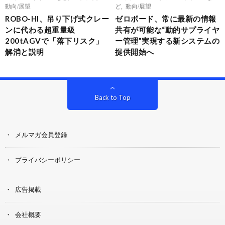
動向/展望
ど
,
動向/展望
ROBO-HI、吊り下げ式クレー
ゼロボード、常に最新の情報
ンに代わる超重量級
共有が可能な“動的サプライヤ
200tAGVで「落下リスク」
ー管理”実現する新システムの
解消と説明
提供開始へ
Back to Top
メルマガ会員登録
プライバシーポリシー
広告掲載
会社概要