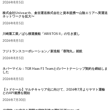
2026年8月5日
株式会社Univearth、倉吉運送株式会社と資本提携〜山陰エリアへ実運送
ネットワークを拡大〜
2026年8月5日
川崎重工業／ばら積運搬船「ARISTOS II」の引き渡し
2026年8月5日
フジトランスコーポレーション／新造船「蓉翔丸」就航
2026年8月5日
ネバーマイル：TGR Haas F1 Teamとのパートナーシップ契約を締結しま
した
2026年8月5日
【トドケール】マルチキャリア化に向けて、2026年7月よりヤマト運輸
とのAPI連携を開始
2026年7月30日