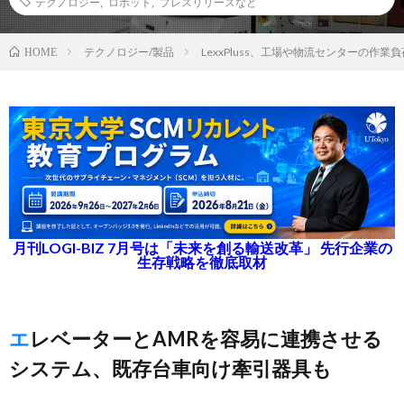
テクノロジー
,
ロボット
,
プレスリリースなど
テクノロジー/製品
LexxPluss、工場や物流センターの作
HOME
月刊LOGI-BIZ 7月号は「未来を創る輸送改革」 先行企業の
生存戦略を徹底取材
エレベーターとAMRを容易に連携させる
システム、既存台車向け牽引器具も