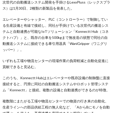
次世代の自動搬送システム開発を手掛けるLexxPluss（レックスプラ
ス）は1月30日、2種類の新製品を発表した。
エレベーターやシャッター、PLC（コントローラー）で制御してい
る生産設備と有線で接続し、同社が手掛けている次世代の搬送シス
テムと自動連携が可能なIoTソリューション「Konnectt Hub（コネ
クトハブ）」と、既存の台車を500kgまで無改造の状態で同社の自
動搬送システムに接続できる牽引用器具「WaniGripper（ワニグリ
ッパー）」。
いずれも工場や物流センターの現場作業の負荷軽減と自動化促進に
貢献できると見込む。
このうち、Konnectt Hubはエレベーターや既存設備の制御盤に直接
接続すると、円滑に同社の自動搬送システムやロボット管理システ
ム「Konnectt」と接続。複数の設備と自動連携ができるのが特徴。
複数階にまたがる工場や物流センターでの物資の行き来の自動化、
生産ラインへの部品供給工程の無人化など、「AからBにモノを自動