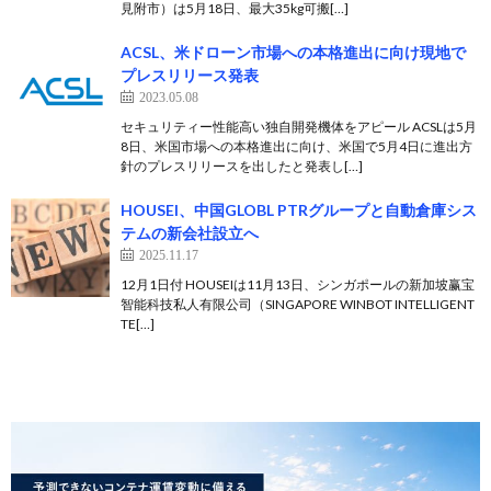
見附市）は5月18日、最大35kg可搬[…]
ACSL、米ドローン市場への本格進出に向け現地で
プレスリリース発表
2023.05.08
セキュリティー性能高い独自開発機体をアピール ACSLは5月
8日、米国市場への本格進出に向け、米国で5月4日に進出方
針のプレスリリースを出したと発表し[…]
HOUSEI、中国GLOBL PTRグループと自動倉庫シス
テムの新会社設立へ
2025.11.17
12月1日付 HOUSEIは11月13日、シンガポールの新加坡赢宝
智能科技私人有限公司（SINGAPORE WINBOT INTELLIGENT
TE[…]