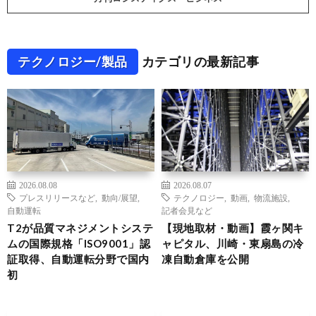
テクノロジー/製品
カテゴリの最新記事
2026.08.08
2026.08.07
プレスリリースなど
,
動向/展望
,
テクノロジー
,
動画
,
物流施設
,
自動運転
記者会見など
T2が品質マネジメントシステ
【現地取材・動画】霞ヶ関キ
ムの国際規格「ISO9001」認
ャピタル、川崎・東扇島の冷
証取得、自動運転分野で国内
凍自動倉庫を公開
初