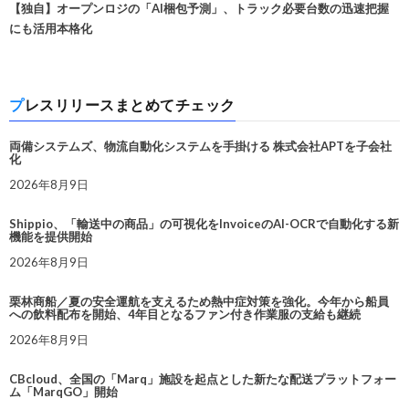
【独自】オープンロジの「AI梱包予測」、トラック必要台数の迅速把握
にも活用本格化
プレスリリースまとめてチェック
両備システムズ、物流自動化システムを手掛ける 株式会社APTを子会社
化
2026年8月9日
Shippio、「輸送中の商品」の可視化をInvoiceのAI-OCRで自動化する新
機能を提供開始
2026年8月9日
栗林商船／夏の安全運航を支えるため熱中症対策を強化。今年から船員
への飲料配布を開始、4年目となるファン付き作業服の支給も継続
2026年8月9日
CBcloud、全国の「Marq」施設を起点とした新たな配送プラットフォー
ム「MarqGO」開始