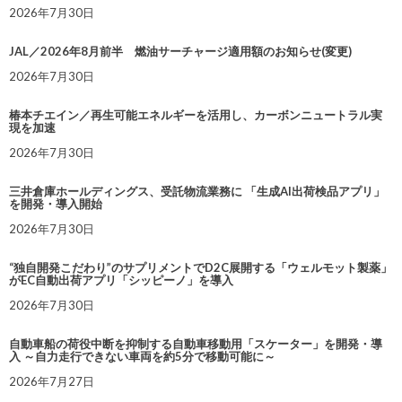
2026年7月30日
JAL／2026年8月前半 燃油サーチャージ適用額のお知らせ(変更)
2026年7月30日
椿本チエイン／再生可能エネルギーを活用し、カーボンニュートラル実
現を加速
2026年7月30日
三井倉庫ホールディングス、受託物流業務に 「生成AI出荷検品アプリ」
を開発・導入開始
2026年7月30日
“独自開発こだわり”のサプリメントでD2C展開する「ウェルモット製薬」
がEC自動出荷アプリ「シッピーノ」を導入
2026年7月30日
自動車船の荷役中断を抑制する自動車移動用「スケーター」を開発・導
入 ～自力走行できない車両を約5分で移動可能に～
2026年7月27日