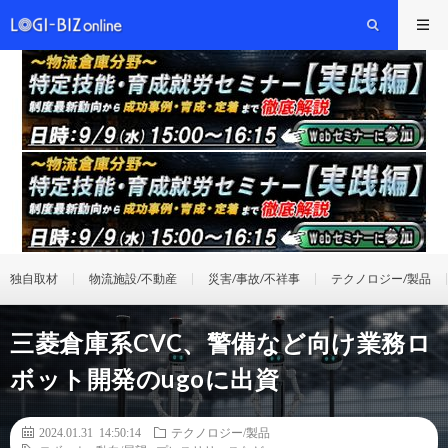
独自取材
物流施設/不動産
災害/事故/不祥事
テクノロジー/製品
三菱倉庫系CVC、警備など向け業務ロ
ボット開発のugoに出資
2024.01.31 14:50:14
テクノロジー/製品