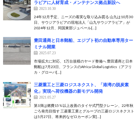
ラビアに人材育成・メンテナンス拠点新設へ
2023.10.30
24年12月予定、ニーズの着実な取り込み図る 山九は10月30
日、サウジアラビアの現地法人「山九サウジアラビア」が
2024年12月、同国東部ジュベール[…]
豊田通商と日本郵船、エジプト初の自動車専用ター
ミナル開業
2025.07.23
市場拡大に対応、1万台規模のヤード整備へ 豊田通商と日本
郵船は7月23日、フランスのAfrica Global Logistics（アフリ
カ・グローバ[…]
三菱重工と三菱ロジスネクスト、「港湾の脱炭素
化」実現へ荷役機器の新モデル開発
2021.05.27
第1弾は燃費15％以上改善のタイヤ式門型クレーン、22年秋
ごろ発売目指す 三菱重工業とグループの三菱ロジスネクスト
は5月27日、将来的なゼロカーボン実[…]