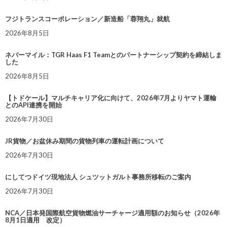
フジトランスコーポレーション／新造船「蓉翔丸」就航
2026年8月5日
ネバーマイル：TGR Haas F1 Teamとのパートナーシップ契約を締結しま
した
2026年8月5日
【トドケール】マルチキャリア化に向けて、2026年7月よりヤマト運輸
とのAPI連携を開始
2026年7月30日
JR貨物／お盆休み期間の貨物列車の運転計画について
2026年7月30日
にしてつドイツ現地法人 シュツットガルト事務所移転のご案内
2026年7月30日
NCA／日本発国際航空貨物燃油サーチャージ適用額のお知らせ（2026年
8月1日適用 改定）