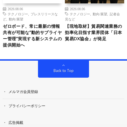
2026.08.06
2026.08.06
テクノロジー
,
プレスリリースな
テクノロジー
,
動向/展望
,
記者会
ど
,
動向/展望
見など
ゼロボード、常に最新の情報
【現地取材】貿易関連業務の
共有が可能な“動的サプライヤ
効率化目指す業界団体「日本
ー管理”実現する新システムの
貿易DX協会」が発足
提供開始へ
Back to Top
メルマガ会員登録
プライバシーポリシー
広告掲載