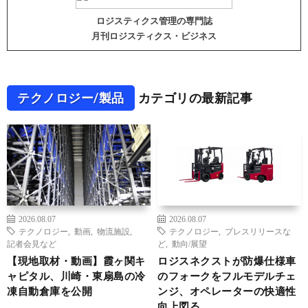
ロジスティクス管理の専門誌
月刊ロジスティクス・ビジネス
テクノロジー/製品
カテゴリの最新記事
2026.08.07
2026.08.07
テクノロジー
,
動画
,
物流施設
,
テクノロジー
,
プレスリリースな
記者会見など
ど
,
動向/展望
【現地取材・動画】霞ヶ関キ
ロジスネクストが防爆仕様車
ャピタル、川崎・東扇島の冷
のフォークをフルモデルチェ
凍自動倉庫を公開
ンジ、オペレーターの快適性
向上図る