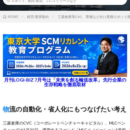
ロボット
,
動向/展望
,
プレスリリースなど
経営/業界動向
三菱倉庫系CVC、警備など向け業務ロボット開
HOME
月刊LOGI-BIZ 7月号は「未来を創る輸送改革」 先行企業の
生存戦略を徹底取材
物流の自動化・省人化にもつなげたい考え
三菱倉庫のCVC（コーポレートベンチャーキャピタル）、MLCベン
チャーズは1月31日、運用するファンド「MLCイノベーション1号投