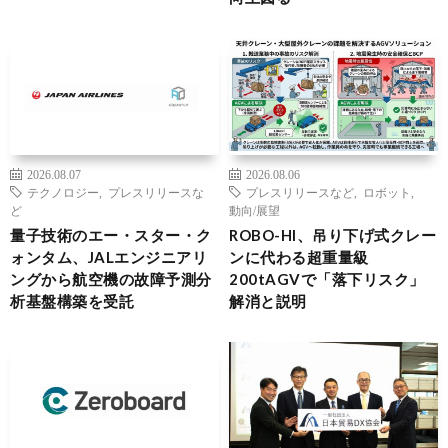
2026.08.07
2026.08.06
テクノロジー
,
プレスリリースな
プレスリリースなど
,
ロボット
,
ど
動向/展望
量子技術のエー・スター・ク
ROBO-HI、吊り下げ式クレー
ォンタム、JALエンジニアリ
ンに代わる超重量級
ングから航空機の故障予測分
200tAGVで「落下リスク」
析基盤構築を受託
解消と説明