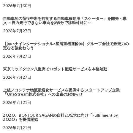
2026年7月30日
自動車船の荷役中断を抑制する自動車移動用「スケーター」を開発・導
入 ～自力走行できない車両を約5分で移動可能に～
2026年7月27日
【㈱ハナインターナショナル×星清重機運輸㈱】グループ会社で販売力の
更なる強化ねらう
2026年7月27日
東京ミッドタウン八重洲でロボット配送サービスを本格始動
2026年7月27日
上組／コンテナ物流最適化サービスを提供する スタートアップ企業
「OneStream株式会社」への出資のお知らせ
2026年7月21日
ZOZO、BONJOUR SAGANの自社EC拡大に向け「Fulfillment by
ZOZO」を提供開始
2026年7月21日