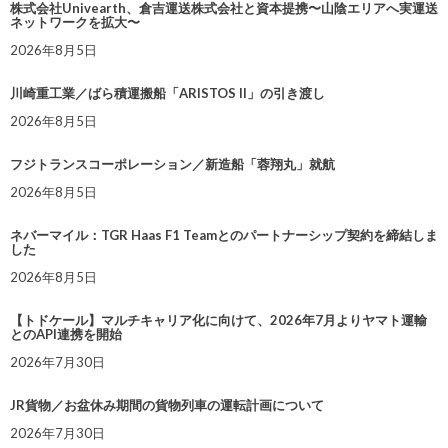
株式会社Univearth、倉吉運送株式会社と資本提携〜山陰エリアへ実運送
ネットワークを拡大〜
2026年8月5日
川崎重工業／ばら積運搬船「ARISTOS II」の引き渡し
2026年8月5日
フジトランスコーポレーション／新造船「蓉翔丸」就航
2026年8月5日
ネバーマイル：TGR Haas F1 Teamとのパートナーシップ契約を締結しま
した
2026年8月5日
【トドケール】マルチキャリア化に向けて、2026年7月よりヤマト運輸
とのAPI連携を開始
2026年7月30日
JR貨物／お盆休み期間の貨物列車の運転計画について
2026年7月30日