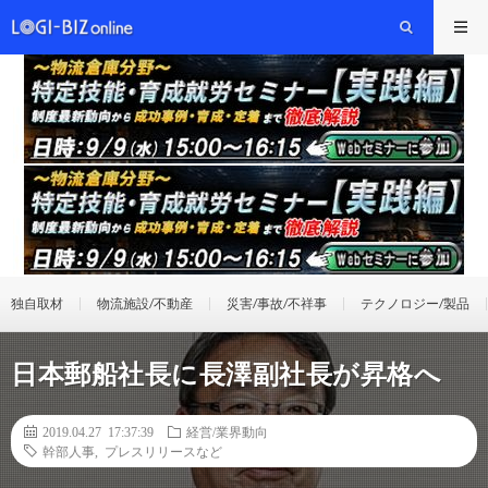
独自取材
物流施設/不動産
災害/事故/不祥事
テクノロジー/製品
日本郵船社長に長澤副社長が昇格へ
2019.04.27 17:37:39
経営/業界動向
幹部人事
,
プレスリリースなど