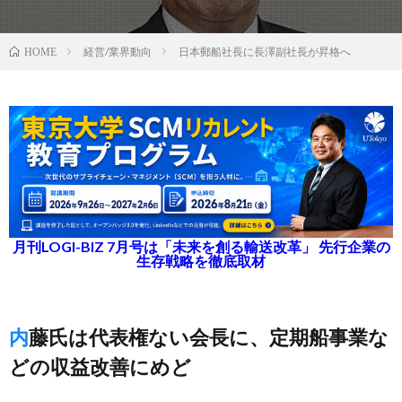
経営/業界動向
日本郵船社長に長澤副社長が昇格へ
HOME
月刊LOGI-BIZ 7月号は「未来を創る輸送改革」 先行企業の
生存戦略を徹底取材
内藤氏は代表権ない会長に、定期船事業な
どの収益改善にめど