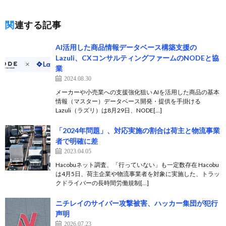
関連する記事
AI活用した商品情報データベース構築支援の
Lazuli、CXコンサルティングファームのNODEと協
業
2024.08.30
メーカーや小売業への支援強化狙い AIを活用した商品の基本
情報（マスター）データベース開発・提供を手掛ける
Lazuli（ラズリ）は8月29日、NODE[…]
「2024年問題」、対応実施の割合は荷主と物流事業
者で明確に差
2023.04.05
Hacobuネット調査、「行っていない」も一定数存在 Hacobu
は4月5日、荷主企業や物流事業者を対象に実施した、トラッ
クドライバーの長時間労働規制[…]
ニチレイのサイバー攻撃被害、ハッカー集団が犯行
声明
2026.07.23