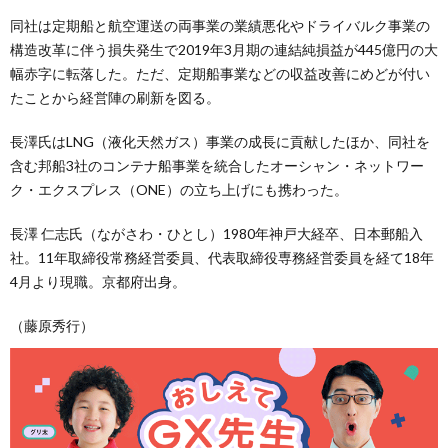
同社は定期船と航空運送の両事業の業績悪化やドライバルク事業の
構造改革に伴う損失発生で2019年3月期の連結純損益が445億円の大
幅赤字に転落した。ただ、定期船事業などの収益改善にめどが付い
たことから経営陣の刷新を図る。
長澤氏はLNG（液化天然ガス）事業の成長に貢献したほか、同社を
含む邦船3社のコンテナ船事業を統合したオーシャン・ネットワー
ク・エクスプレス（ONE）の立ち上げにも携わった。
長澤 仁志氏（ながさわ・ひとし）1980年神戸大経卒、日本郵船入
社。11年取締役常務経営委員、代表取締役専務経営委員を経て18年
4月より現職。京都府出身。
（藤原秀行）