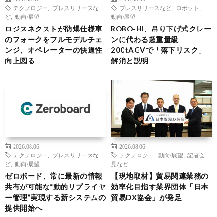
テクノロジー
,
プレスリリースな
プレスリリースなど
,
ロボット
,
ど
,
動向/展望
動向/展望
ロジスネクストが防爆仕様車
ROBO-HI、吊り下げ式クレー
のフォークをフルモデルチェ
ンに代わる超重量級
ンジ、オペレーターの快適性
200tAGVで「落下リスク」
向上図る
解消と説明
2026.08.06
2026.08.06
テクノロジー
,
プレスリリースな
テクノロジー
,
動向/展望
,
記者会
ど
,
動向/展望
見など
ゼロボード、常に最新の情報
【現地取材】貿易関連業務の
共有が可能な“動的サプライヤ
効率化目指す業界団体「日本
ー管理”実現する新システムの
貿易DX協会」が発足
提供開始へ