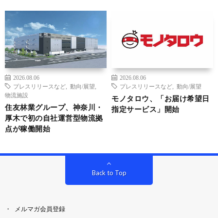
2026.08.06
2026.08.06
プレスリリースなど
,
動向/展望
,
プレスリリースなど
,
動向/展望
物流施設
モノタロウ、「お届け希望日
住友林業グループ、神奈川・
指定サービス」開始
厚木で初の自社運営型物流拠
点が稼働開始
Back to Top
メルマガ会員登録