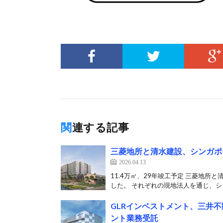
関連する記事
三菱地所と清水建設、シンガポ
2026.04.13
11.4万㎡、29年竣工予定 三菱地所
した。 それぞれの現地法人を通じ、シン
GLRインベストメント、三井
ント業務受託