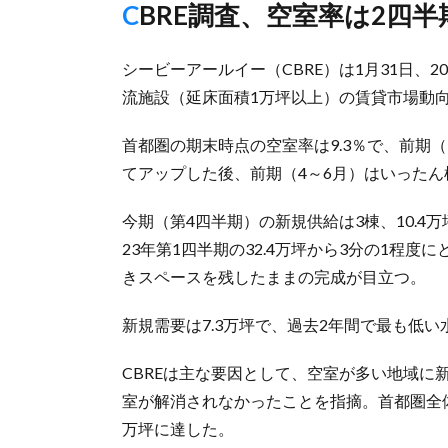
CBRE調査、空室率は2四
シービーアールイー（CBRE）は1月31日、2
流施設（延床面積1万坪以上）の賃貸市場動
首都圏の期末時点の空室率は9.3％で、前期（
てアップした後、前期（4～6月）はいった
今期（第4四半期）の新規供給は3棟、10.4
23年第1四半期の32.4万坪から3分の1程
きスペースを残したままの完成が目立つ。
新規需要は7.3万坪で、過去2年間で最も低
CBREは主な要因として、空室が多い地域に
室が解消されなかったことを指摘。首都圏全体
万坪に達した。