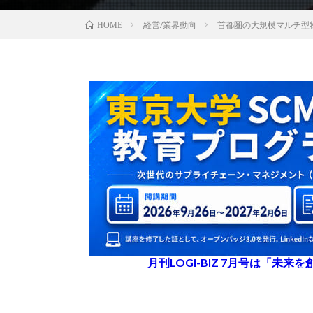
経営/業界動向
首都圏の大規模マルチ型物
HOME
月刊LOGI-BIZ 7月号は「未