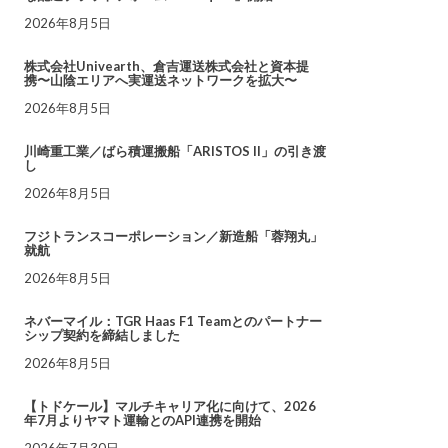
2026年8月5日
株式会社Univearth、倉吉運送株式会社と資本提
携〜山陰エリアへ実運送ネットワークを拡大〜
2026年8月5日
川崎重工業／ばら積運搬船「ARISTOS II」の引き渡
し
2026年8月5日
フジトランスコーポレーション／新造船「蓉翔丸」
就航
2026年8月5日
ネバーマイル：TGR Haas F1 Teamとのパートナー
シップ契約を締結しました
2026年8月5日
【トドケール】マルチキャリア化に向けて、2026
年7月よりヤマト運輸とのAPI連携を開始
2026年7月30日