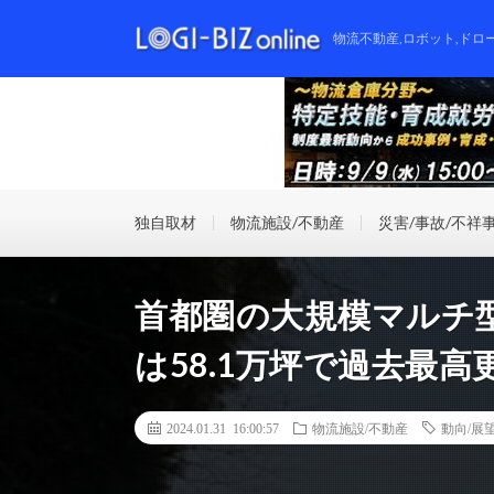
物流不動産,ロボット,ドロ
独自取材
物流施設/不動産
災害/事故/不祥
首都圏の大規模マルチ
は58.1万坪で過去最高
2024.01.31 16:00:57
物流施設/不動産
動向/展