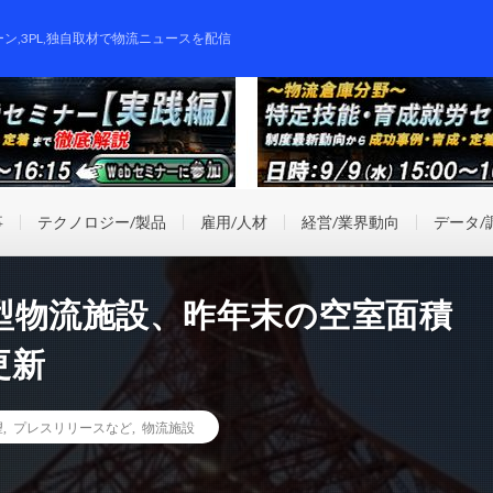
ーン,3PL,独自取材で物流ニュースを配信
事
テクノロジー/製品
雇用/人材
経営/業界動向
データ/
型物流施設、昨年末の空室面積
更新
望
,
プレスリリースなど
,
物流施設