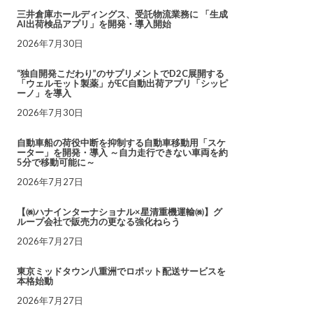
三井倉庫ホールディングス、受託物流業務に 「生成
AI出荷検品アプリ」を開発・導入開始
2026年7月30日
“独自開発こだわり”のサプリメントでD2C展開する
「ウェルモット製薬」がEC自動出荷アプリ「シッピ
ーノ」を導入
2026年7月30日
自動車船の荷役中断を抑制する自動車移動用「スケ
ーター」を開発・導入 ～自力走行できない車両を約
5分で移動可能に～
2026年7月27日
【㈱ハナインターナショナル×星清重機運輸㈱】グ
ループ会社で販売力の更なる強化ねらう
2026年7月27日
東京ミッドタウン八重洲でロボット配送サービスを
本格始動
2026年7月27日