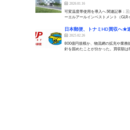
2026.01.16
可変温度帯使用を導入へ 関連記事：
ーエルアールインベストメント（GLRイ
日本郵便、トナミHD買収へ★
2025.02.26
800億円規模か、物流網の拡充や業務
針を固めたことが分かった。買収額は80