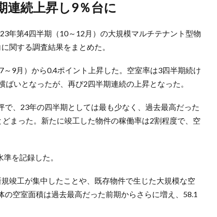
半期連続上昇し9％台に
023年第4四半期（10～12月）の大規模マルチテナント型物
向に関する調査結果をまとめた。
7～9月）から0.4ポイント上昇した。空室率は3四半期続け
ん横ばいとなったが、再び2四半期連続の上昇となった。
万坪で、23年の四半期としては最も少なく、過去最高だった
度にとどまった。新たに竣工した物件の稼働率は2割程度で、空
い水準を記録した。
新規竣工が集中したことや、既存物件で生じた大規模な空
の空室面積は過去最高だった前期からさらに増え、58.1