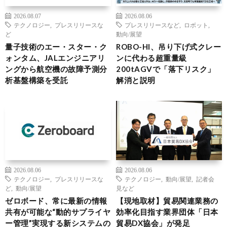
2026.08.07
2026.08.06
テクノロジー
,
プレスリリースな
プレスリリースなど
,
ロボット
,
ど
動向/展望
量子技術のエー・スター・ク
ROBO-HI、吊り下げ式クレー
ォンタム、JALエンジニアリ
ンに代わる超重量級
ングから航空機の故障予測分
200tAGVで「落下リスク」
析基盤構築を受託
解消と説明
2026.08.06
2026.08.06
テクノロジー
,
プレスリリースな
テクノロジー
,
動向/展望
,
記者会
ど
,
動向/展望
見など
ゼロボード、常に最新の情報
【現地取材】貿易関連業務の
共有が可能な“動的サプライヤ
効率化目指す業界団体「日本
ー管理”実現する新システムの
貿易DX協会」が発足