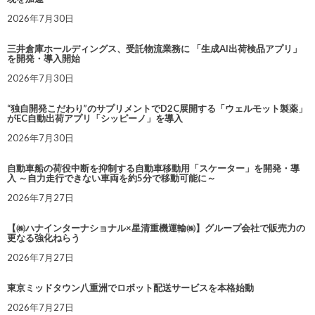
2026年7月30日
三井倉庫ホールディングス、受託物流業務に 「生成AI出荷検品アプリ」
を開発・導入開始
2026年7月30日
“独自開発こだわり”のサプリメントでD2C展開する「ウェルモット製薬」
がEC自動出荷アプリ「シッピーノ」を導入
2026年7月30日
自動車船の荷役中断を抑制する自動車移動用「スケーター」を開発・導
入 ～自力走行できない車両を約5分で移動可能に～
2026年7月27日
【㈱ハナインターナショナル×星清重機運輸㈱】グループ会社で販売力の
更なる強化ねらう
2026年7月27日
東京ミッドタウン八重洲でロボット配送サービスを本格始動
2026年7月27日