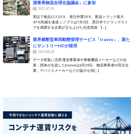
国青果物流合理化協議会」に参加
2025.07.03
実証で食品ロス25％、発注作業50％、配送トラック最大
47％削減を達成 シノプスは7月3日、西日本でドラッグスト
アを展開する企業が立ち上げた任意団体「[…]
業界横断型車両動態管理サービス「traevo」、新た
にサントリーHDが採用
2023.06.29
データ収集に活用 運送事業者や車載機器メーカーなどの企
業・団体が出資したtraevoは6月29日、物流事業者や荷主企
業、デバイスメーカーなどの協力を得[…]