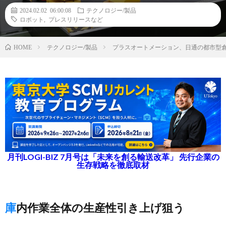
2024.02.02 06:00:08
テクノロジー/製品
ロボット
,
プレスリリースなど
テクノロジー/製品
プラスオートメーション、日通の都市型倉庫
HOME
月刊LOGI-BIZ 7月号は「未来を創る輸送改革」 先行企業の
生存戦略を徹底取材
庫内作業全体の生産性引き上げ狙う