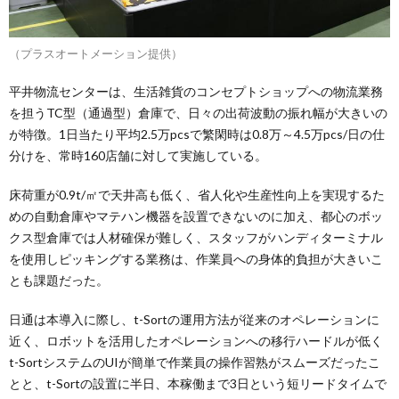
（プラスオートメーション提供）
平井物流センターは、生活雑貨のコンセプトショップへの物流業務
を担うTC型（通過型）倉庫で、日々の出荷波動の振れ幅が大きいの
が特徴。1日当たり平均2.5万pcsで繁閑時は0.8万～4.5万pcs/日の仕
分けを、常時160店舗に対して実施している。
床荷重が0.9t/㎡で天井高も低く、省人化や生産性向上を実現するた
めの自動倉庫やマテハン機器を設置できないのに加え、都心のボッ
クス型倉庫では人材確保が難しく、スタッフがハンディターミナル
を使用しピッキングする業務は、作業員への身体的負担が大きいこ
とも課題だった。
日通は本導入に際し、t-Sortの運用方法が従来のオペレーションに
近く、ロボットを活用したオペレーションへの移行ハードルが低く
t-SortシステムのUIが簡単で作業員の操作習熟がスムーズだったこ
とと、t-Sortの設置に半日、本稼働まで3日という短リードタイムで