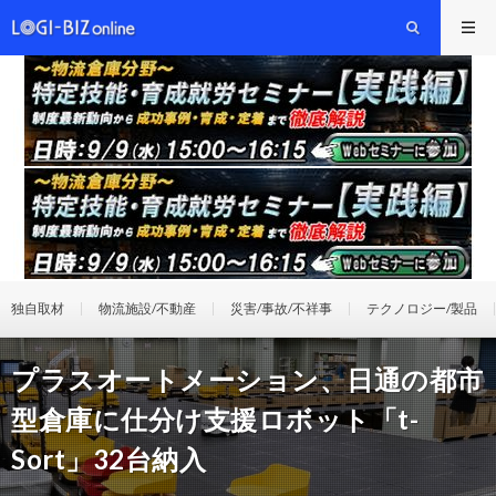
独自取材
物流施設/不動産
災害/事故/不祥事
テクノロジー/製品
プラスオートメーション、日通の都市
型倉庫に仕分け支援ロボット「t-
Sort」32台納入