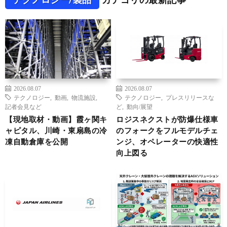
2026.08.07
2026.08.07
テクノロジー
,
動画
,
物流施設
,
テクノロジー
,
プレスリリースな
記者会見など
ど
,
動向/展望
【現地取材・動画】霞ヶ関キ
ロジスネクストが防爆仕様車
ャピタル、川崎・東扇島の冷
のフォークをフルモデルチェ
凍自動倉庫を公開
ンジ、オペレーターの快適性
向上図る