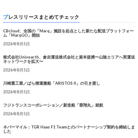
プレスリリースまとめてチェック
CBcloud、全国の「Marq」施設を起点とした新たな配送プラットフォー
ム「MarqGO」開始
2026年8月5日
株式会社Univearth、倉吉運送株式会社と資本提携〜山陰エリアへ実運送
ネットワークを拡大〜
2026年8月5日
川崎重工業／ばら積運搬船「ARISTOS II」の引き渡し
2026年8月5日
フジトランスコーポレーション／新造船「蓉翔丸」就航
2026年8月5日
ネバーマイル：TGR Haas F1 Teamとのパートナーシップ契約を締結しま
した