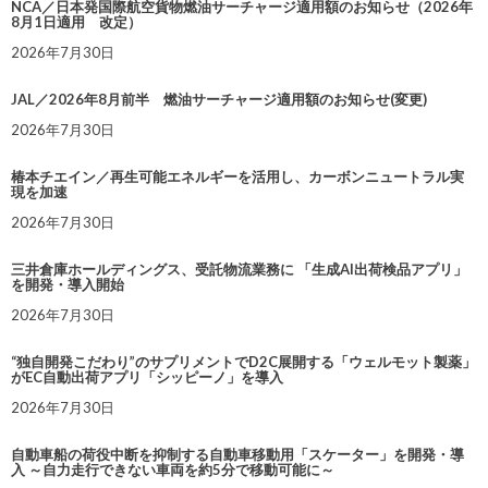
NCA／日本発国際航空貨物燃油サーチャージ適用額のお知らせ（2026年
8月1日適用 改定）
2026年7月30日
JAL／2026年8月前半 燃油サーチャージ適用額のお知らせ(変更)
2026年7月30日
椿本チエイン／再生可能エネルギーを活用し、カーボンニュートラル実
現を加速
2026年7月30日
三井倉庫ホールディングス、受託物流業務に 「生成AI出荷検品アプリ」
を開発・導入開始
2026年7月30日
“独自開発こだわり”のサプリメントでD2C展開する「ウェルモット製薬」
がEC自動出荷アプリ「シッピーノ」を導入
2026年7月30日
自動車船の荷役中断を抑制する自動車移動用「スケーター」を開発・導
入 ～自力走行できない車両を約5分で移動可能に～