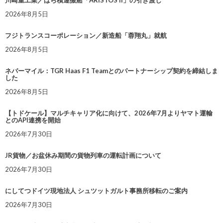
川崎重工業／ばら積運搬船「ARISTOS II」の引き渡し
2026年8月5日
フジトランスコーポレーション／新造船「蓉翔丸」就航
2026年8月5日
ネバーマイル：TGR Haas F1 Teamとのパートナーシップ契約を締結しま
した
2026年8月5日
【トドケール】マルチキャリア化に向けて、2026年7月よりヤマト運輸
とのAPI連携を開始
2026年7月30日
JR貨物／お盆休み期間の貨物列車の運転計画について
2026年7月30日
にしてつドイツ現地法人 シュツットガルト事務所移転のご案内
2026年7月30日