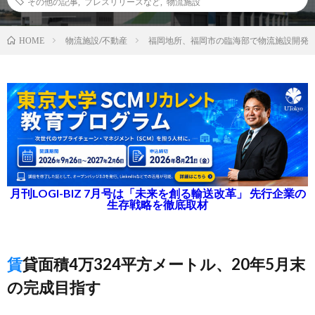
その他の記事
,
プレスリリースなど
,
物流施設
物流施設/不動産
福岡地所、福岡市の臨海部で物流施設開発
HOME
月刊LOGI-BIZ 7月号は「未来を創る輸送改革」 先行企業の
生存戦略を徹底取材
賃貸面積4万324平方メートル、20年5月末
の完成目指す