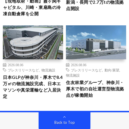
【現地取材・動画】霞ヶ関キ
新潟・長岡で2.7万tの物流拠
ャピタル、川崎・東扇島の冷
点開設
凍自動倉庫を公開
2026.08.06
2026.08.06
プレスリリースなど
,
物流施設
プレスリリースなど
,
動向/展望
,
物流施設
日本GLPが神奈川・厚木で8.4
住友林業グループ、神奈川・
万㎡の物流施設完成、日本エ
厚木で初の自社運営型物流拠
マソンや真栄運輸など入居決
点が稼働開始
定
Back to Top