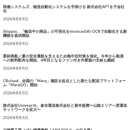
両備システムズ、物流自動化システムを手掛ける 株式会社APTを子会社
化
2026年8月9日
Shippio、「輸送中の商品」の可視化をInvoiceのAI-OCRで自動化する新
機能を提供開始
2026年8月9日
栗林商船／夏の安全運航を支えるため熱中症対策を強化。今年から船員
への飲料配布を開始、4年目となるファン付き作業服の支給も継続
2026年8月9日
CBcloud、全国の「Marq」施設を起点とした新たな配送プラットフォー
ム「MarqGO」開始
2026年8月5日
株式会社Univearth、倉吉運送株式会社と資本提携〜山陰エリアへ実運送
ネットワークを拡大〜
2026年8月5日