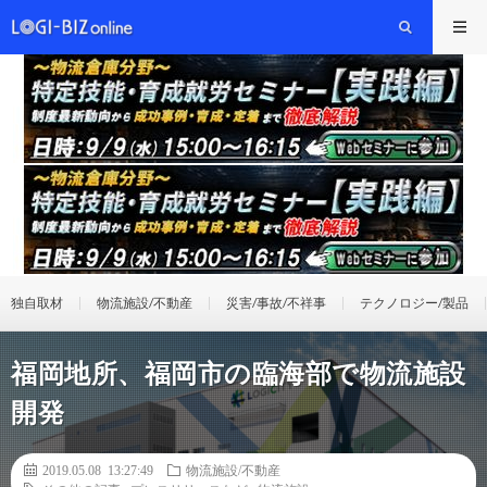
独自取材
物流施設/不動産
災害/事故/不祥事
テクノロジー/製品
福岡地所、福岡市の臨海部で物流施設
開発
2019.05.08 13:27:49
物流施設/不動産