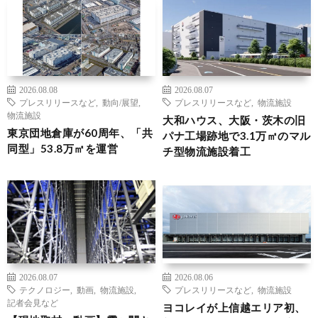
2026.08.08
2026.08.07
プレスリリースなど
,
動向/展望
,
プレスリリースなど
,
物流施設
物流施設
大和ハウス、大阪・茨木の旧
東京団地倉庫が60周年、「共
パナ工場跡地で3.1万㎡のマル
同型」53.8万㎡を運営
チ型物流施設着工
2026.08.07
2026.08.06
テクノロジー
,
動画
,
物流施設
,
プレスリリースなど
,
物流施設
記者会見など
ヨコレイが上信越エリア初、