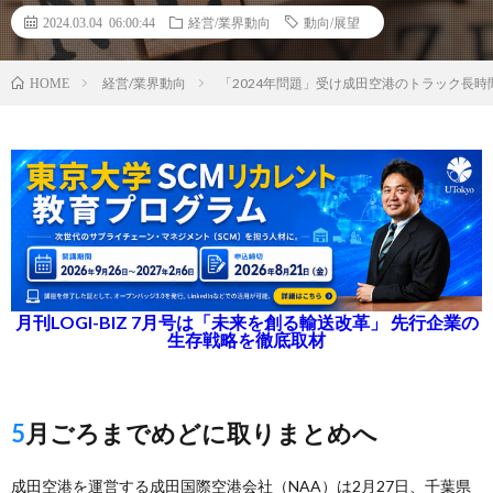
2024.03.04 06:00:44
経営/業界動向
動向/展望
経営/業界動向
「2024年問題」受け成田空港のトラック長
HOME
月刊LOGI-BIZ 7月号は「未来を創る輸送改革」 先行企業の
生存戦略を徹底取材
5月ごろまでめどに取りまとめへ
成田空港を運営する成田国際空港会社（NAA）は2月27日、千葉県