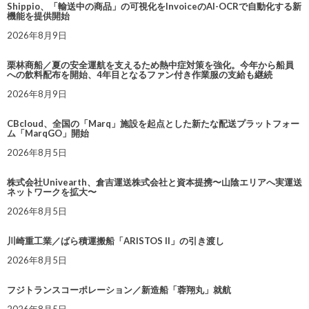
Shippio、「輸送中の商品」の可視化をInvoiceのAI-OCRで自動化する新
機能を提供開始
2026年8月9日
栗林商船／夏の安全運航を支えるため熱中症対策を強化。今年から船員
への飲料配布を開始、4年目となるファン付き作業服の支給も継続
2026年8月9日
CBcloud、全国の「Marq」施設を起点とした新たな配送プラットフォー
ム「MarqGO」開始
2026年8月5日
株式会社Univearth、倉吉運送株式会社と資本提携〜山陰エリアへ実運送
ネットワークを拡大〜
2026年8月5日
川崎重工業／ばら積運搬船「ARISTOS II」の引き渡し
2026年8月5日
フジトランスコーポレーション／新造船「蓉翔丸」就航