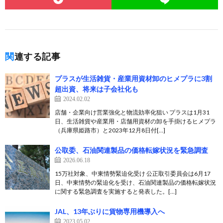
関連する記事
プラスが生活雑貨・産業用資材卸のヒメプラに3割
超出資、将来は子会社化も
2024.02.02
店舗・企業向け営業強化と物流効率化狙い プラスは1月31
日、生活雑貨や産業用・店舗用資材の卸を手掛けるヒメプラ
（兵庫県姫路市）と2023年12月8日付[…]
公取委、石油関連製品の価格転嫁状況を緊急調査
2026.06.18
15万社対象、中東情勢緊迫化受け 公正取引委員会は6月17
日、中東情勢の緊迫化を受け、石油関連製品の価格転嫁状況
に関する緊急調査を実施すると発表した。[…]
JAL、13年ぶりに貨物専用機導入へ
2023.05.02