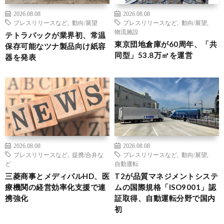
2026.08.08
2026.08.08
プレスリリースなど
,
動向/展望
プレスリリースなど
,
動向/展望
,
物流施設
テトラパックが業界初、常温
東京団地倉庫が60周年、「共
保存可能なツナ製品向け紙容
同型」53.8万㎡を運営
器を発表
2026.08.08
2026.08.08
プレスリリースなど
,
提携/合弁な
プレスリリースなど
,
動向/展望
,
ど
自動運転
三菱商事とメディパルHD、医
T2が品質マネジメントシステ
療機関の経営効率化支援で連
ムの国際規格「ISO9001」認
携強化
証取得、自動運転分野で国内
初