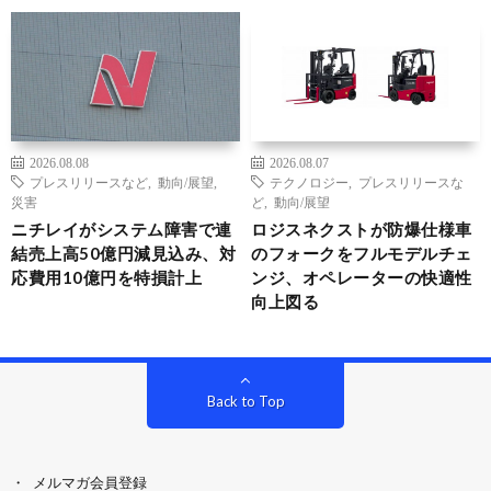
2026.08.08
2026.08.07
プレスリリースなど
,
動向/展望
,
テクノロジー
,
プレスリリースな
災害
ど
,
動向/展望
ニチレイがシステム障害で連
ロジスネクストが防爆仕様車
結売上高50億円減見込み、対
のフォークをフルモデルチェ
応費用10億円を特損計上
ンジ、オペレーターの快適性
向上図る
Back to Top
メルマガ会員登録