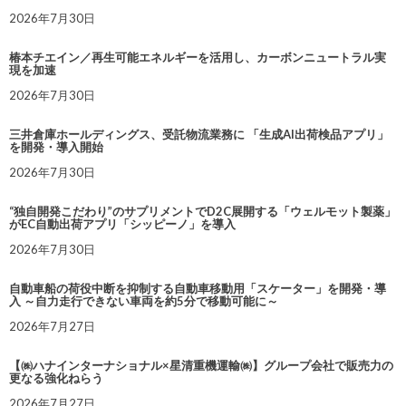
2026年7月30日
椿本チエイン／再生可能エネルギーを活用し、カーボンニュートラル実
現を加速
2026年7月30日
三井倉庫ホールディングス、受託物流業務に 「生成AI出荷検品アプリ」
を開発・導入開始
2026年7月30日
“独自開発こだわり”のサプリメントでD2C展開する「ウェルモット製薬」
がEC自動出荷アプリ「シッピーノ」を導入
2026年7月30日
自動車船の荷役中断を抑制する自動車移動用「スケーター」を開発・導
入 ～自力走行できない車両を約5分で移動可能に～
2026年7月27日
【㈱ハナインターナショナル×星清重機運輸㈱】グループ会社で販売力の
更なる強化ねらう
2026年7月27日