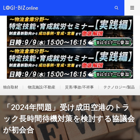
独自取材
物流施設/不動産
災害/事故/不祥事
テクノロジー/製品
「2024年問題」受け成田空港のトラ
ック長時間待機対策を検討する協議会
が初会合