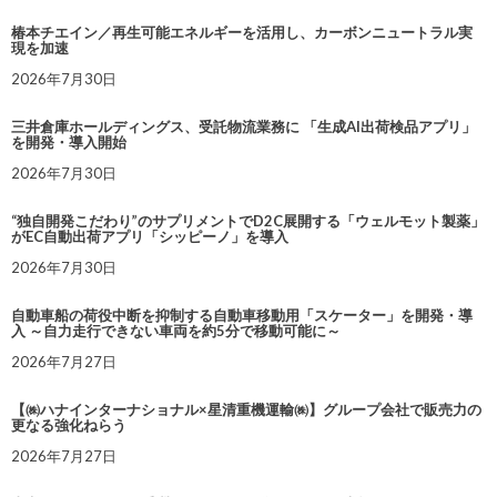
椿本チエイン／再生可能エネルギーを活用し、カーボンニュートラル実
現を加速
2026年7月30日
三井倉庫ホールディングス、受託物流業務に 「生成AI出荷検品アプリ」
を開発・導入開始
2026年7月30日
“独自開発こだわり”のサプリメントでD2C展開する「ウェルモット製薬」
がEC自動出荷アプリ「シッピーノ」を導入
2026年7月30日
自動車船の荷役中断を抑制する自動車移動用「スケーター」を開発・導
入 ～自力走行できない車両を約5分で移動可能に～
2026年7月27日
【㈱ハナインターナショナル×星清重機運輸㈱】グループ会社で販売力の
更なる強化ねらう
2026年7月27日