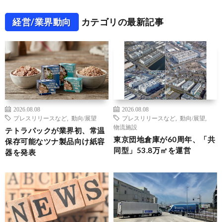
経営/業界動向
カテゴリの最新記事
2026.08.08
2026.08.08
プレスリリースなど
,
動向/展望
プレスリリースなど
,
動向/展望
,
物流施設
テトラパックが業界初、常温
東京団地倉庫が60周年、「共
保存可能なツナ製品向け紙容
同型」53.8万㎡を運営
器を発表