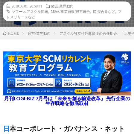
2019.08.01 20:58:41
経営/業界動向
ヤフーvs.アスクル問題
,
M&A/事業買収/経営統合
,
提携/合弁など
,
プ
レスリリースなど
経営/業界動向
アスクル独立社外取締役の再任拒否、「上場
HOME
月刊LOGI-BIZ 7月号は「未来を創る輸送改革」 先行企業の
生存戦略を徹底取材
日本コーポレート・ガバナンス・ネット