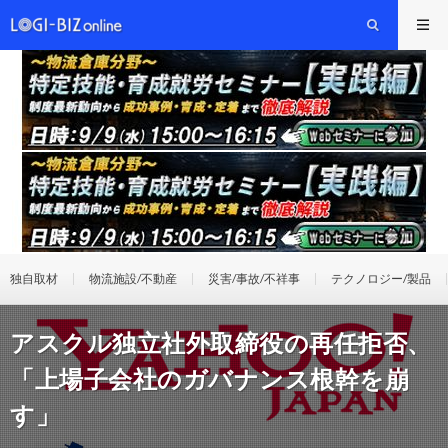
独自取材
物流施設/不動産
災害/事故/不祥事
テクノロジー/製品
アスクル独立社外取締役の再任拒否、
「上場子会社のガバナンス根幹を崩
す」