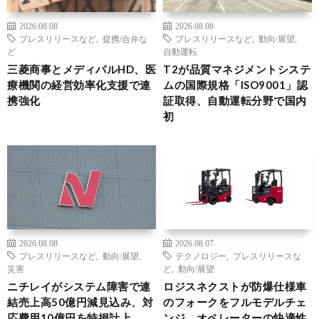
2026.08.08
2026.08.08
プレスリリースなど
,
提携/合弁な
プレスリリースなど
,
動向/展望
,
ど
自動運転
三菱商事とメディパルHD、医
T2が品質マネジメントシステ
療機関の経営効率化支援で連
ムの国際規格「ISO9001」認
携強化
証取得、自動運転分野で国内
初
2026.08.08
2026.08.07
プレスリリースなど
,
動向/展望
,
テクノロジー
,
プレスリリースな
災害
ど
,
動向/展望
ニチレイがシステム障害で連
ロジスネクストが防爆仕様車
結売上高50億円減見込み、対
のフォークをフルモデルチェ
応費用10億円を特損計上
ンジ、オペレーターの快適性