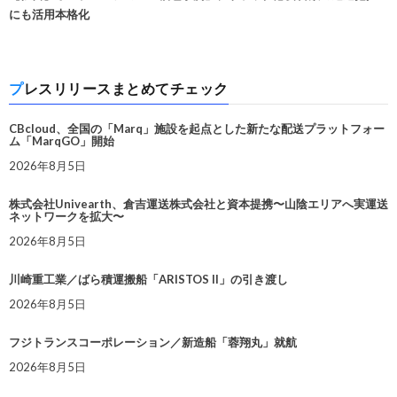
にも活用本格化
プレスリリースまとめてチェック
CBcloud、全国の「Marq」施設を起点とした新たな配送プラットフォー
ム「MarqGO」開始
2026年8月5日
株式会社Univearth、倉吉運送株式会社と資本提携〜山陰エリアへ実運送
ネットワークを拡大〜
2026年8月5日
川崎重工業／ばら積運搬船「ARISTOS II」の引き渡し
2026年8月5日
フジトランスコーポレーション／新造船「蓉翔丸」就航
2026年8月5日