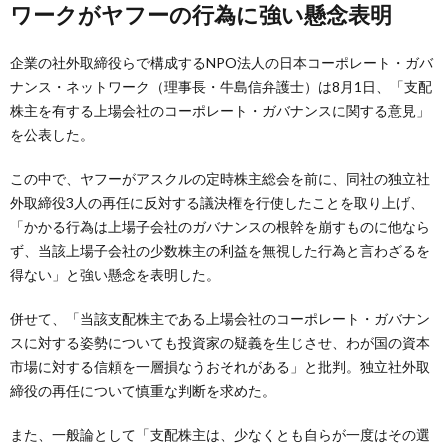
ワークがヤフーの行為に強い懸念表明
企業の社外取締役らで構成するNPO法人の日本コーポレート・ガバ
ナンス・ネットワーク（理事長・牛島信弁護士）は8月1日、「支配
株主を有する上場会社のコーポレート・ガバナンスに関する意見」
を公表した。
この中で、ヤフーがアスクルの定時株主総会を前に、同社の独立社
外取締役3人の再任に反対する議決権を行使したことを取り上げ、
「かかる行為は上場子会社のガバナンスの根幹を崩すものに他なら
ず、当該上場子会社の少数株主の利益を無視した行為と言わざるを
得ない」と強い懸念を表明した。
併せて、「当該支配株主である上場会社のコーポレート・ガバナン
スに対する姿勢についても投資家の疑義を生じさせ、わが国の資本
市場に対する信頼を一層損なうおそれがある」と批判。独立社外取
締役の再任について慎重な判断を求めた。
また、一般論として「支配株主は、少なくとも自らが一度はその選