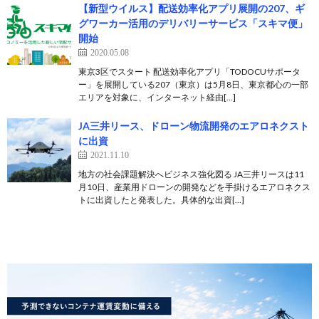
【新型ウイルス】配送効率化アプリ展開の207、ギ
グワーカー活用のデリバリーサービス「スキマ便」
開始
2020.05.08
東京3区でスタート 配送効率化アプリ「TODOCUサポータ
ー」を展開している207（東京）は5月8日、東京都心の一部
エリアを対象に、インターネット経由[…]
JA三井リース、ドローン物流開発のエアロネクスト
に出資
2021.11.10
地方の社会課題解決へビジネス強化図る JA三井リースは11
月10日、産業用ドローンの開発などを手掛けるエアロネクス
トに出資したと発表した。具体的な出資[…]