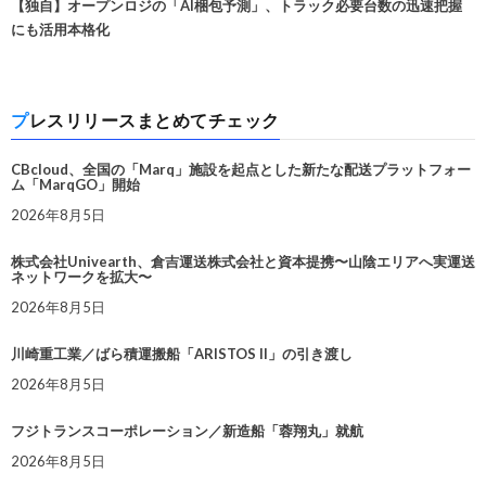
【独自】オープンロジの「AI梱包予測」、トラック必要台数の迅速把握
にも活用本格化
プレスリリースまとめてチェック
CBcloud、全国の「Marq」施設を起点とした新たな配送プラットフォー
ム「MarqGO」開始
2026年8月5日
株式会社Univearth、倉吉運送株式会社と資本提携〜山陰エリアへ実運送
ネットワークを拡大〜
2026年8月5日
川崎重工業／ばら積運搬船「ARISTOS II」の引き渡し
2026年8月5日
フジトランスコーポレーション／新造船「蓉翔丸」就航
2026年8月5日