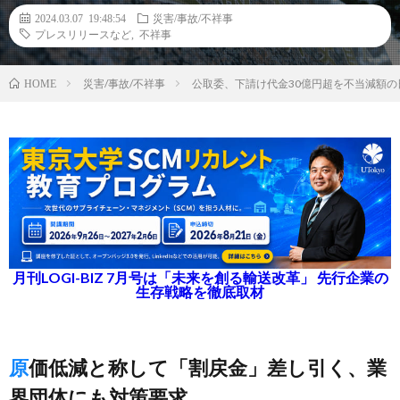
2024.03.07 19:48:54
災害/事故/不祥事
プレスリリースなど
,
不祥事
災害/事故/不祥事
公取委、下請け代金30億円超を不当減額
HOME
月刊LOGI-BIZ 7月号は「未来を創る輸送改革」 先行企業の
生存戦略を徹底取材
原価低減と称して「割戻金」差し引く、業
界団体にも対策要求