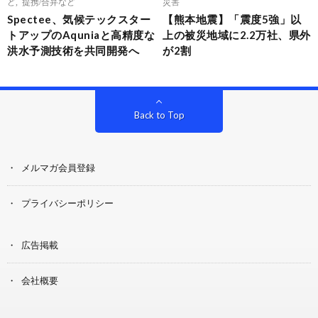
ど
,
提携/合弁など
災害
Spectee、気候テックスター
【熊本地震】「震度5強」以
トアップのAquniaと高精度な
上の被災地域に2.2万社、県外
洪水予測技術を共同開発へ
が2割
Back to Top
メルマガ会員登録
プライバシーポリシー
広告掲載
会社概要