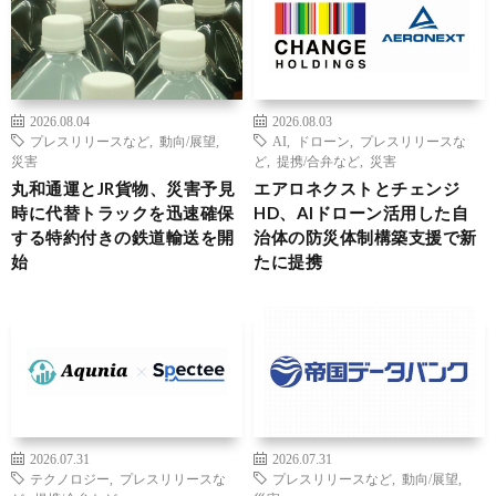
2026.08.04
2026.08.03
プレスリリースなど
,
動向/展望
,
AI
,
ドローン
,
プレスリリースな
災害
ど
,
提携/合弁など
,
災害
丸和通運とJR貨物、災害予見
エアロネクストとチェンジ
時に代替トラックを迅速確保
HD、AIドローン活用した自
する特約付きの鉄道輸送を開
治体の防災体制構築支援で新
始
たに提携
2026.07.31
2026.07.31
テクノロジー
,
プレスリリースな
プレスリリースなど
,
動向/展望
,