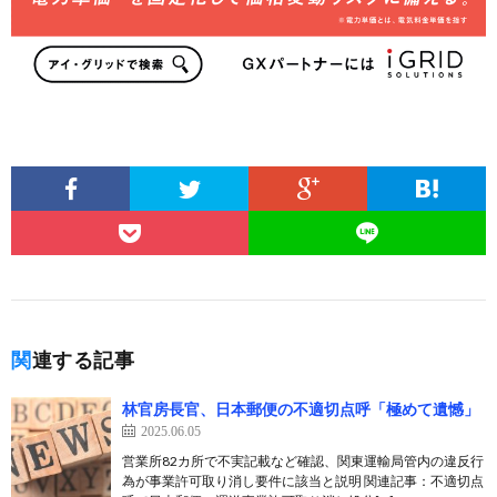
関連する記事
林官房長官、日本郵便の不適切点呼「極めて遺憾」
2025.06.05
営業所82カ所で不実記載など確認、関東運輸局管内の違反行
為が事業許可取り消し要件に該当と説明 関連記事：不適切点