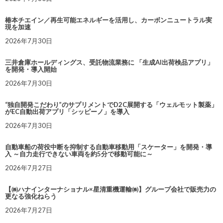
椿本チエイン／再生可能エネルギーを活用し、カーボンニュートラル実
現を加速
2026年7月30日
三井倉庫ホールディングス、受託物流業務に 「生成AI出荷検品アプリ」
を開発・導入開始
2026年7月30日
“独自開発こだわり”のサプリメントでD2C展開する「ウェルモット製薬」
がEC自動出荷アプリ「シッピーノ」を導入
2026年7月30日
自動車船の荷役中断を抑制する自動車移動用「スケーター」を開発・導
入 ～自力走行できない車両を約5分で移動可能に～
2026年7月27日
【㈱ハナインターナショナル×星清重機運輸㈱】グループ会社で販売力の
更なる強化ねらう
2026年7月27日