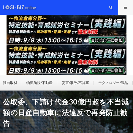
独自取材
物流施設/不動産
災害/事故/不祥事
テクノロジー/製品
公取委、下請け代金30億円超を不当減
額の日産自動車に法違反で再発防止勧
告