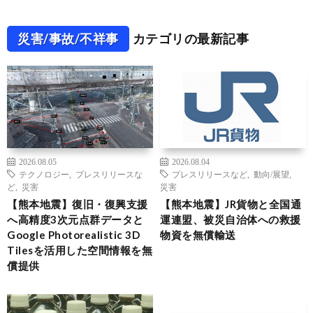
災害/事故/不祥事
カテゴリの最新記事
2026.08.05
2026.08.04
テクノロジー
,
プレスリリースな
プレスリリースなど
,
動向/展望
,
ど
,
災害
災害
【熊本地震】復旧・復興支援
【熊本地震】JR貨物と全国通
へ高精度3次元点群データと
運連盟、被災自治体への救援
Google Photorealistic 3D
物資を無償輸送
Tilesを活用した空間情報を無
償提供