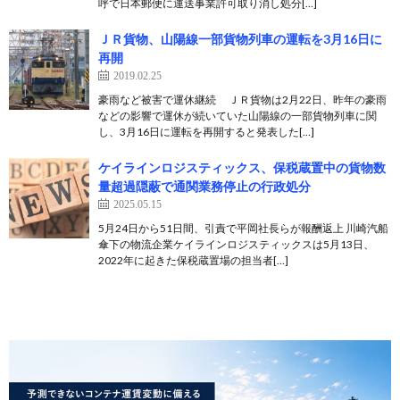
呼で日本郵便に運送事業許可取り消し処分[…]
ＪＲ貨物、山陽線一部貨物列車の運転を3月16日に
再開
2019.02.25
豪雨など被害で運休継続 ＪＲ貨物は2月22日、昨年の豪雨
などの影響で運休が続いていた山陽線の一部貨物列車に関
し、3月16日に運転を再開すると発表した[…]
ケイラインロジスティックス、保税蔵置中の貨物数
量超過隠蔽で通関業務停止の行政処分
2025.05.15
5月24日から51日間、引責で平岡社長らが報酬返上 川崎汽船
傘下の物流企業ケイラインロジスティックスは5月13日、
2022年に起きた保税蔵置場の担当者[…]