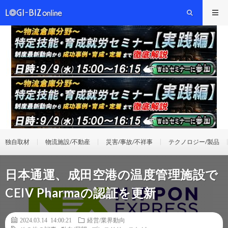
独自取材
物流施設/不動産
災害/事故/不祥事
テクノロジー/製品
日本通運、成田空港の温度管理施設で
CEIV Pharmaの認証を更新
2024.03.14 14:00:21
経営/業界動向