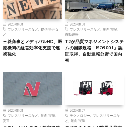
2026.08.08
2026.08.08
プレスリリースなど
,
提携/合弁な
プレスリリースなど
,
動向/展望
,
ど
自動運転
三菱商事とメディパルHD、医
T2が品質マネジメントシステ
療機関の経営効率化支援で連
ムの国際規格「ISO9001」認
携強化
証取得、自動運転分野で国内
初
2026.08.08
2026.08.07
プレスリリースなど
,
動向/展望
,
テクノロジー
,
プレスリリースな
災害
ど
,
動向/展望