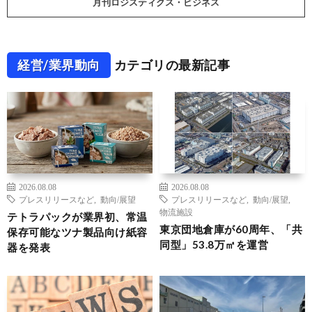
月刊ロジスティクス・ビジネス
経営/業界動向
カテゴリの最新記事
2026.08.08
2026.08.08
プレスリリースなど
,
動向/展望
プレスリリースなど
,
動向/展望
,
物流施設
テトラパックが業界初、常温
東京団地倉庫が60周年、「共
保存可能なツナ製品向け紙容
同型」53.8万㎡を運営
器を発表