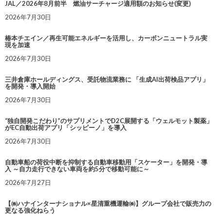
JAL／2026年8月前半 燃油サーチャージ適用額のお知らせ(変更)
2026年7月30日
椿本チエイン／再生可能エネルギーを活用し、カーボンニュートラル実
現を加速
2026年7月30日
三井倉庫ホールディングス、受託物流業務に 「生成AI出荷検品アプリ」
を開発・導入開始
2026年7月30日
“独自開発こだわり”のサプリメントでD2C展開する「ウェルモット製薬」
がEC自動出荷アプリ「シッピーノ」を導入
2026年7月30日
自動車船の荷役中断を抑制する自動車移動用「スケーター」を開発・導
入 ～自力走行できない車両を約5分で移動可能に～
2026年7月27日
【㈱ハナインターナショナル×星清重機運輸㈱】グループ会社で販売力の
更なる強化ねらう