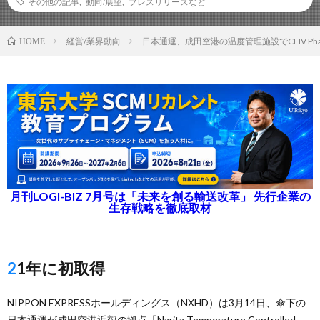
その他の記事
,
動向/展望
,
プレスリリースなど
経営/業界動向
日本通運、成田空港の温度管理施設でCEIV Ph
HOME
月刊LOGI-BIZ 7月号は「未来を創る輸送改革」 先行企業の
生存戦略を徹底取材
21年に初取得
NIPPON EXPRESSホールディングス（NXHD）は3月14日、傘下の
日本通運が成田空港近郊の拠点「Narita Temperature Controlled