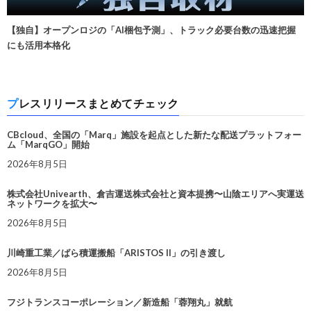
【独自】オープンロジの「AI梱包予測」、トラック必要台数の迅速把握
にも活用本格化
プレスリリースまとめてチェック
CBcloud、全国の「Marq」施設を起点とした新たな配送プラットフォー
ム「MarqGO」開始
2026年8月5日
株式会社Univearth、倉吉運送株式会社と資本提携〜山陰エリアへ実運送
ネットワークを拡大〜
2026年8月5日
川崎重工業／ばら積運搬船「ARISTOS II」の引き渡し
2026年8月5日
フジトランスコーポレーション／新造船「蓉翔丸」就航