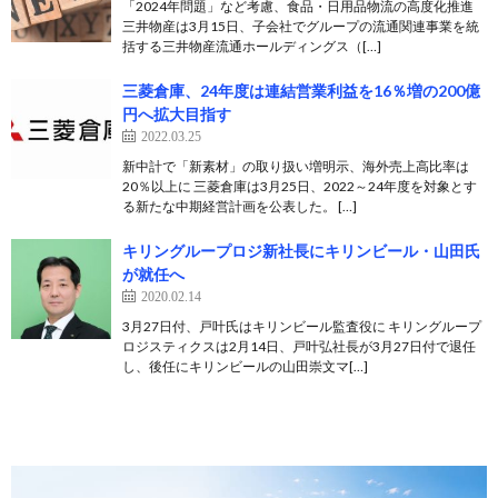
「2024年問題」など考慮、食品・日用品物流の高度化推進
三井物産は3月15日、子会社でグループの流通関連事業を統
括する三井物産流通ホールディングス（[…]
三菱倉庫、24年度は連結営業利益を16％増の200億
円へ拡大目指す
2022.03.25
新中計で「新素材」の取り扱い増明示、海外売上高比率は
20％以上に 三菱倉庫は3月25日、2022～24年度を対象とす
る新たな中期経営計画を公表した。 […]
キリングループロジ新社長にキリンビール・山田氏
が就任へ
2020.02.14
3月27日付、戸叶氏はキリンビール監査役に キリングループ
ロジスティクスは2月14日、戸叶弘社長が3月27日付で退任
し、後任にキリンビールの山田崇文マ[…]