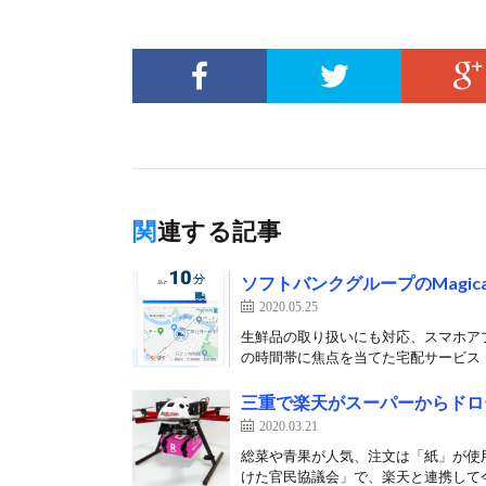
関連する記事
ソフトバンクグループのMagic
2020.05.25
生鮮品の取り扱いにも対応、スマホア
の時間帯に焦点を当てた宅配サービス「Sca
三重で楽天がスーパーからドロ
2020.03.21
総菜や青果が人気、注文は「紙」が使用
けた官民協議会」で、楽天と連携して今年