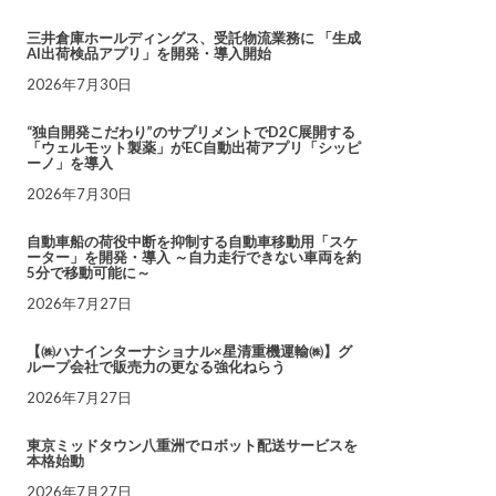
三井倉庫ホールディングス、受託物流業務に 「生成
AI出荷検品アプリ」を開発・導入開始
2026年7月30日
“独自開発こだわり”のサプリメントでD2C展開する
「ウェルモット製薬」がEC自動出荷アプリ「シッピ
ーノ」を導入
2026年7月30日
自動車船の荷役中断を抑制する自動車移動用「スケ
ーター」を開発・導入 ～自力走行できない車両を約
5分で移動可能に～
2026年7月27日
【㈱ハナインターナショナル×星清重機運輸㈱】グ
ループ会社で販売力の更なる強化ねらう
2026年7月27日
東京ミッドタウン八重洲でロボット配送サービスを
本格始動
2026年7月27日