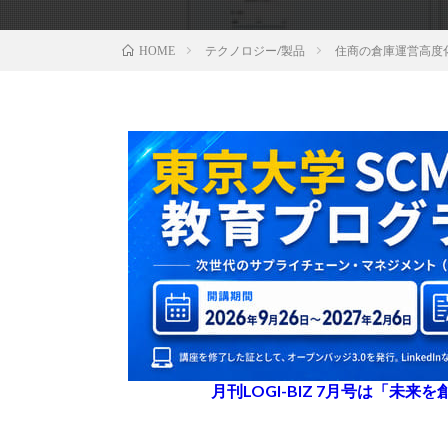
テクノロジー/製品
住商の倉庫運営高度
HOME
月刊LOGI-BIZ 7月号は「未