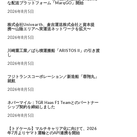
な配送プラットフォーム「MarqGO」開始
2026年8月5日
株式会社Univearth、倉吉運送株式会社と資本提
携〜山陰エリアへ実運送ネットワークを拡大〜
2026年8月5日
川崎重工業／ばら積運搬船「ARISTOS II」の引き渡
し
2026年8月5日
フジトランスコーポレーション／新造船「蓉翔丸」
就航
2026年8月5日
ネバーマイル：TGR Haas F1 Teamとのパートナー
シップ契約を締結しました
2026年8月5日
【トドケール】マルチキャリア化に向けて、2026
年7月よりヤマト運輸とのAPI連携を開始