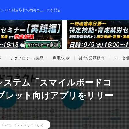
ーン,3PL,独自取材で物流ニュースを配信
事
テクノロジー/製品
雇用/人材
経営/業界動向
データ/
システム「スマイルボードコ
ブレット向けアプリをリリー
ロジー
,
プレスリリースなど