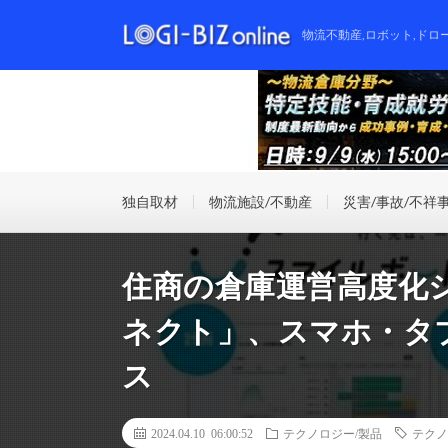
物流不動産,ロボット,ドロ
独自取材
物流施設/不動産
災害/事故/不祥
住商の倉庫運営高度化
ネクト」、スマホ・タ
ス
2024.04.10 06:00:52
テクノロジー/製品
テクノ