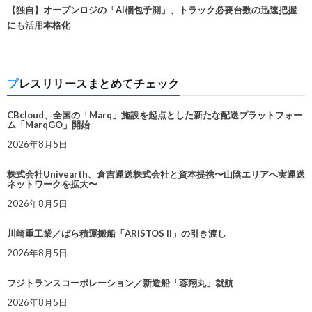
【独自】オープンロジの「AI梱包予測」、トラック必要台数の迅速把握
にも活用本格化
プレスリリースまとめてチェック
CBcloud、全国の「Marq」施設を起点とした新たな配送プラットフォー
ム「MarqGO」開始
2026年8月5日
株式会社Univearth、倉吉運送株式会社と資本提携〜山陰エリアへ実運送
ネットワークを拡大〜
2026年8月5日
川崎重工業／ばら積運搬船「ARISTOS II」の引き渡し
2026年8月5日
フジトランスコーポレーション／新造船「蓉翔丸」就航
2026年8月5日