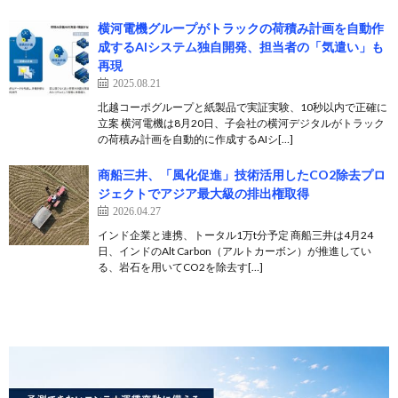
横河電機グループがトラックの荷積み計画を自動作
成するAIシステム独自開発、担当者の「気遣い」も
再現
2025.08.21
北越コーポグループと紙製品で実証実験、10秒以内で正確に
立案 横河電機は8月20日、子会社の横河デジタルがトラック
の荷積み計画を自動的に作成するAIシ[…]
商船三井、「風化促進」技術活用したCO2除去プロ
ジェクトでアジア最大級の排出権取得
2026.04.27
インド企業と連携、トータル1万t分予定 商船三井は4月24
日、インドのAlt Carbon（アルトカーボン）が推進してい
る、岩石を用いてCO2を除去す[…]