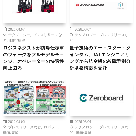
2026.08.07
2026.08.07
テクノロジー
,
プレスリリースな
テクノロジー
,
プレスリリースな
ど
,
動向/展望
ど
ロジスネクストが防爆仕様車
量子技術のエー・スター・ク
のフォークをフルモデルチェ
ォンタム、JALエンジニアリ
ンジ、オペレーターの快適性
ングから航空機の故障予測分
向上図る
析基盤構築を受託
2026.08.06
2026.08.06
プレスリリースなど
,
ロボット
,
テクノロジー
,
プレスリリースな
動向/展望
ど
,
動向/展望