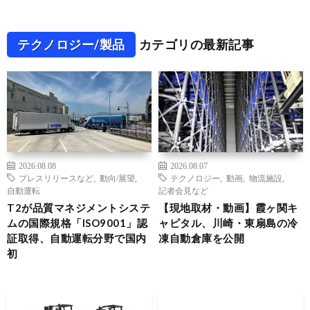
テクノロジー/製品
カテゴリの最新記事
2026.08.08
2026.08.07
プレスリリースなど
,
動向/展望
,
テクノロジー
,
動画
,
物流施設
,
自動運転
記者会見など
T2が品質マネジメントシステ
【現地取材・動画】霞ヶ関キ
ムの国際規格「ISO9001」認
ャピタル、川崎・東扇島の冷
証取得、自動運転分野で国内
凍自動倉庫を公開
初