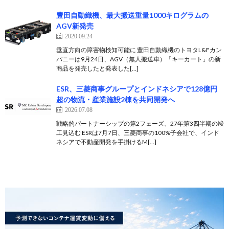
豊田自動織機、最大搬送重量1000キログラムの
AGV新発売
2020.09.24
垂直方向の障害物検知可能に 豊田自動織機のトヨタL&Fカン
パニーは9月24日、AGV（無人搬送車）「キーカート」の新
商品を発売したと発表した[…]
ESR、三菱商事グループとインドネシアで128億円
超の物流・産業施設2棟を共同開発へ
2026.07.08
戦略的パートナーシップの第2フェーズ、27年第3四半期の竣
工見込む ESRは7月7日、三菱商事の100%子会社で、インド
ネシアで不動産開発を手掛けるM[…]