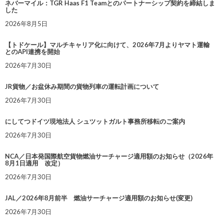
ネバーマイル：TGR Haas F1 Teamとのパートナーシップ契約を締結しま
した
2026年8月5日
【トドケール】マルチキャリア化に向けて、2026年7月よりヤマト運輸
とのAPI連携を開始
2026年7月30日
JR貨物／お盆休み期間の貨物列車の運転計画について
2026年7月30日
にしてつドイツ現地法人 シュツットガルト事務所移転のご案内
2026年7月30日
NCA／日本発国際航空貨物燃油サーチャージ適用額のお知らせ（2026年
8月1日適用 改定）
2026年7月30日
JAL／2026年8月前半 燃油サーチャージ適用額のお知らせ(変更)
2026年7月30日