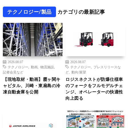
テクノロジー/製品
カテゴリの最新記事
2026.08.07
2026.08.07
テクノロジー
,
動画
,
物流施設
,
テクノロジー
,
プレスリリースな
記者会見など
ど
,
動向/展望
【現地取材・動画】霞ヶ関キ
ロジスネクストが防爆仕様車
ャピタル、川崎・東扇島の冷
のフォークをフルモデルチェ
凍自動倉庫を公開
ンジ、オペレーターの快適性
向上図る