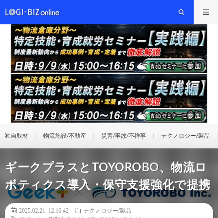
独自取材
物流施設/不動産
災害/事故/不祥事
テクノロジー/製品
ギークプラスとTOYOROBO、物流ロ
ボティクス導入・保守支援強化で提携
2025.02.21 12:16:42
テクノロジー/製品