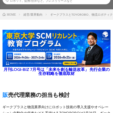
ロボット
,
提携/合弁など
,
プレスリリースなど
経営/業界動向
ギークプラスとTOYOROBO、物流ロボティ
HOME
月刊LOGI-BIZ 7月号は「未来を創る輸送改革」 先行企業の
生存戦略を徹底取材
販売代理業務の担当も検討
ギークプラスと物流業界向けにロボット技術の導入支援やオペレー
ション自動化の促進などを手掛けるTOYOROBOは2月21日、ギーク