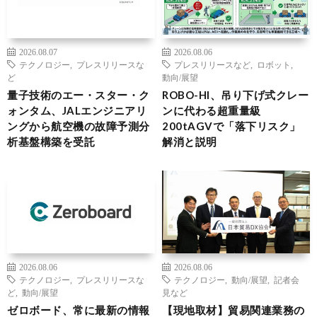
2026.08.07
2026.08.06
テクノロジー
,
プレスリリースな
プレスリリースなど
,
ロボット
,
ど
動向/展望
量子技術のエー・スター・ク
ROBO-HI、吊り下げ式クレー
ォンタム、JALエンジニアリ
ンに代わる超重量級
ングから航空機の故障予測分
200tAGVで「落下リスク」
析基盤構築を受託
解消と説明
2026.08.06
2026.08.06
テクノロジー
,
プレスリリースな
テクノロジー
,
動向/展望
,
記者会
ど
,
動向/展望
見など
ゼロボード、常に最新の情報
【現地取材】貿易関連業務の