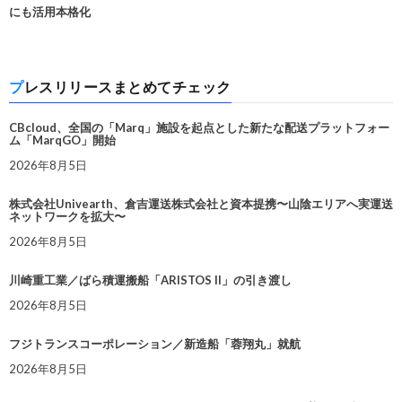
にも活用本格化
プレスリリースまとめてチェック
CBcloud、全国の「Marq」施設を起点とした新たな配送プラットフォー
ム「MarqGO」開始
2026年8月5日
株式会社Univearth、倉吉運送株式会社と資本提携〜山陰エリアへ実運送
ネットワークを拡大〜
2026年8月5日
川崎重工業／ばら積運搬船「ARISTOS II」の引き渡し
2026年8月5日
フジトランスコーポレーション／新造船「蓉翔丸」就航
2026年8月5日