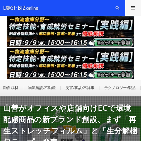
独自取材
物流施設/不動産
災害/事故/不祥事
テクノロジー/製品
山善がオフィスや店舗向けECで環境
配慮商品の新ブランド創設、まず「再
生ストレッチフィルム」と「生分解梱