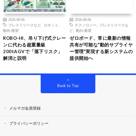
2026.08.06
2026.08.06
プレスリリースなど
,
ロボット
,
テクノロジー
,
プレスリリースな
動向/展望
ど
,
動向/展望
ROBO-HI、吊り下げ式クレー
ゼロボード、常に最新の情報
ンに代わる超重量級
共有が可能な“動的サプライヤ
200tAGVで「落下リスク」
ー管理”実現する新システムの
解消と説明
提供開始へ
Back to Top
メルマガ会員登録
プライバシーポリシー