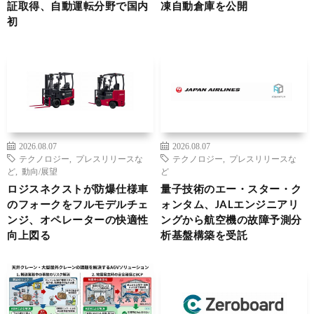
証取得、自動運転分野で国内
凍自動倉庫を公開
初
2026.08.07
2026.08.07
テクノロジー
,
プレスリリースな
テクノロジー
,
プレスリリースな
ど
,
動向/展望
ど
ロジスネクストが防爆仕様車
量子技術のエー・スター・ク
のフォークをフルモデルチェ
ォンタム、JALエンジニアリ
ンジ、オペレーターの快適性
ングから航空機の故障予測分
向上図る
析基盤構築を受託