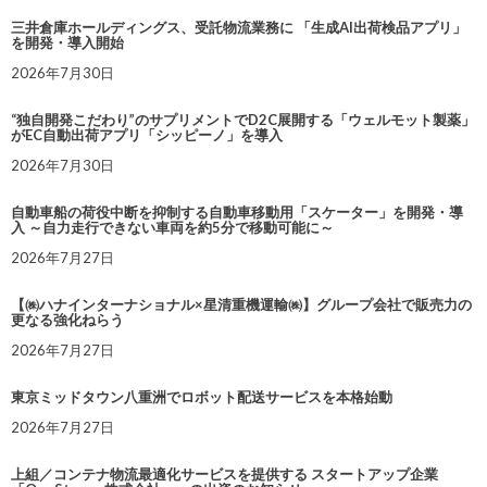
三井倉庫ホールディングス、受託物流業務に 「生成AI出荷検品アプリ」
を開発・導入開始
2026年7月30日
“独自開発こだわり”のサプリメントでD2C展開する「ウェルモット製薬」
がEC自動出荷アプリ「シッピーノ」を導入
2026年7月30日
自動車船の荷役中断を抑制する自動車移動用「スケーター」を開発・導
入 ～自力走行できない車両を約5分で移動可能に～
2026年7月27日
【㈱ハナインターナショナル×星清重機運輸㈱】グループ会社で販売力の
更なる強化ねらう
2026年7月27日
東京ミッドタウン八重洲でロボット配送サービスを本格始動
2026年7月27日
上組／コンテナ物流最適化サービスを提供する スタートアップ企業