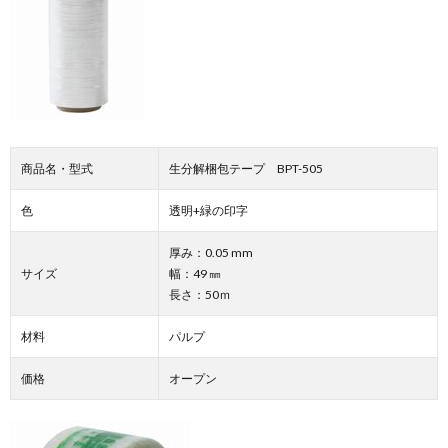
商品名・型式
生分解梱包テープ BPT-505
色
透明+緑の印字
厚み：0.05 mm
サイズ
幅：49 ㎜
長さ：50ｍ
材料
パルプ
価格
オープン