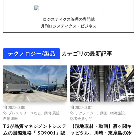
ロジスティクス管理の専門誌
月刊ロジスティクス・ビジネス
テクノロジー/製品
カテゴリの最新記事
2026.08.08
2026.08.07
プレスリリースなど
,
動向/展望
,
テクノロジー
,
動画
,
物流施設
,
自動運転
記者会見など
T2が品質マネジメントシステ
【現地取材・動画】霞ヶ関キ
ムの国際規格「ISO9001」認
ャピタル、川崎・東扇島の冷