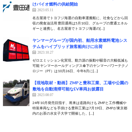
けバイオ燃料の供給開始
2023.05.11
名古屋港でトヨフジ海運の自動車運搬船に、社食などから回
収の廃食油活用 豊田通商は5月10日、グループの豊通エネル
ギーと連携し、名古屋港でトヨフジ海運の[…]
ヤンマーグループが国内初、舶用水素燃料電池シス
テムをハイブリッド旅客船向けに出荷
2023.10.27
ゼロエミッション化実現、動力源の振動や騒音の大幅低減も
可能 ヤンマーホールディングス傘下のヤンマーパワーテクノ
ロジー（PT）は10月26日、今年8月に[…]
【現地取材・動画】ZMPと豊和工業、工場や公園の
敷地を自動清掃可能なEV車両お披露目
2023.08.07
24年10月発売目指す、将来は道路向けも ZMPと工作機械や
特装車両などを手掛ける豊和工業は7月19日、ZMPが東京都
内のお茶の水女子大学で開催した、[…]