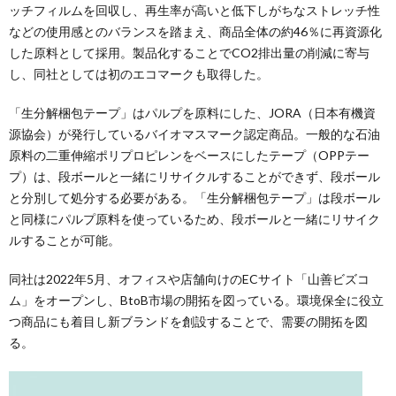
ッチフィルムを回収し、再生率が高いと低下しがちなストレッチ性
などの使用感とのバランスを踏まえ、商品全体の約46％に再資源化
した原料として採用。製品化することでCO2排出量の削減に寄与
し、同社としては初のエコマークも取得した。
「生分解梱包テープ」はパルプを原料にした、JORA（日本有機資
源協会）が発行しているバイオマスマーク認定商品。一般的な石油
原料の二重伸縮ポリプロピレンをベースにしたテープ（OPPテー
プ）は、段ボールと一緒にリサイクルすることができず、段ボール
と分別して処分する必要がある。「生分解梱包テープ」は段ボール
と同様にパルプ原料を使っているため、段ボールと一緒にリサイク
ルすることが可能。
同社は2022年5月、オフィスや店舗向けのECサイト「山善ビズコ
ム」をオープンし、BtoB市場の開拓を図っている。環境保全に役立
つ商品にも着目し新ブランドを創設することで、需要の開拓を図
る。