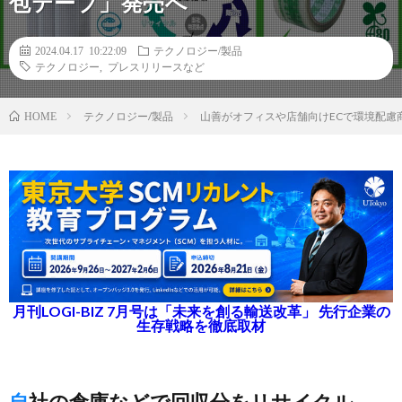
包テープ」発売へ
2024.04.17 10:22:09
テクノロジー/製品
テクノロジー
,
プレスリリースなど
テクノロジー/製品
山善がオフィスや店舗向けECで環境配
HOME
月刊LOGI-BIZ 7月号は「未来を創る輸送改革」 先行企業の
生存戦略を徹底取材
自社の倉庫などで回収分をリサイクル