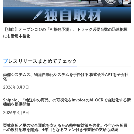
【独自】オープンロジの「AI梱包予測」、トラック必要台数の迅速把握
にも活用本格化
プレスリリースまとめてチェック
両備システムズ、物流自動化システムを手掛ける 株式会社APTを子会社
化
2026年8月9日
Shippio、「輸送中の商品」の可視化をInvoiceのAI-OCRで自動化する新
機能を提供開始
2026年8月9日
栗林商船／夏の安全運航を支えるため熱中症対策を強化。今年から船員
への飲料配布を開始、4年目となるファン付き作業服の支給も継続