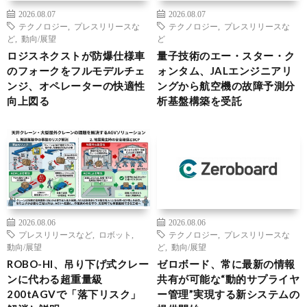
2026.08.07
2026.08.07
テクノロジー
,
プレスリリースな
テクノロジー
,
プレスリリースな
ど
,
動向/展望
ど
ロジスネクストが防爆仕様車
量子技術のエー・スター・ク
のフォークをフルモデルチェ
ォンタム、JALエンジニアリ
ンジ、オペレーターの快適性
ングから航空機の故障予測分
向上図る
析基盤構築を受託
2026.08.06
2026.08.06
プレスリリースなど
,
ロボット
,
テクノロジー
,
プレスリリースな
動向/展望
ど
,
動向/展望
ROBO-HI、吊り下げ式クレー
ゼロボード、常に最新の情報
ンに代わる超重量級
共有が可能な“動的サプライヤ
200tAGVで「落下リスク」
ー管理”実現する新システムの