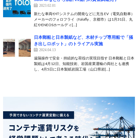
2023.02.01
新たな車両やITシステムの開発などに充当 EV（電気自動車）
メーカーのフォロフライ（folofly 、京都市）は1月31日、丸
紅やENEOSホールディ[…]
日本郵船と日本製紙など、木材チップ専用船で「掻
き出しロボット」のトライアル実施
2024.04.13
遠隔操作で安全・持続的な荷役の実現目指す 日本郵船と日本
製紙は4月12日、知能技術、岩国産業運輸の両社とも連携
し、4月5日に日本製紙岩国工場（山口県岩[…]