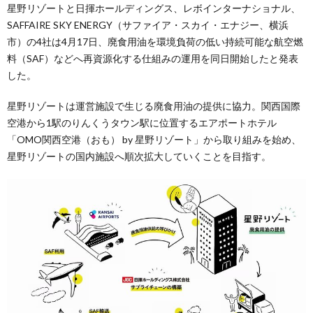
星野リゾートと日揮ホールディングス、レボインターナショナル、
SAFFAIRE SKY ENERGY（サファイア・スカイ・エナジー、横浜
市）の4社は4月17日、廃食用油を環境負荷の低い持続可能な航空燃
料（SAF）などへ再資源化する仕組みの運用を同日開始したと発表
した。
星野リゾートは運営施設で生じる廃食用油の提供に協力。関西国際
空港から1駅のりんくうタウン駅に位置するエアポートホテル
「OMO関西空港（おも） by 星野リゾート」から取り組みを始め、
星野リゾートの国内施設へ順次拡大していくことを目指す。