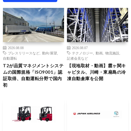
2026.08.08
2026.08.07
プレスリリースなど
,
動向/展望
,
テクノロジー
,
動画
,
物流施設
,
自動運転
記者会見など
T2が品質マネジメントシステ
【現地取材・動画】霞ヶ関キ
ムの国際規格「ISO9001」認
ャピタル、川崎・東扇島の冷
証取得、自動運転分野で国内
凍自動倉庫を公開
初