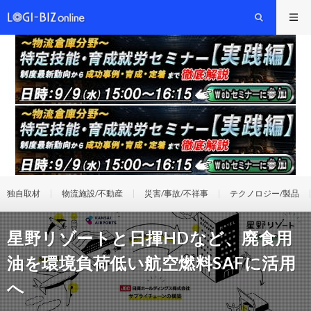
独自取材
物流施設/不動産
災害/事故/不祥事
テクノロジー/製品
星野リゾートと日揮HDなど、廃食用
油を環境負荷低い航空燃料SAFに活用
へ