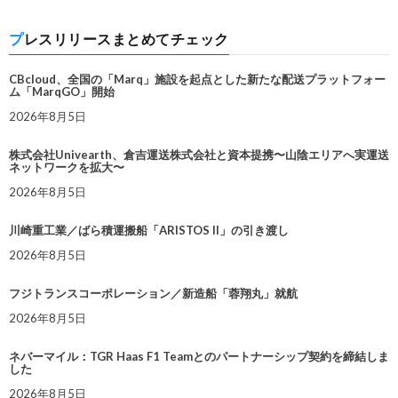
プレスリリースまとめてチェック
CBcloud、全国の「Marq」施設を起点とした新たな配送プラットフォー
ム「MarqGO」開始
2026年8月5日
株式会社Univearth、倉吉運送株式会社と資本提携〜山陰エリアへ実運送
ネットワークを拡大〜
2026年8月5日
川崎重工業／ばら積運搬船「ARISTOS II」の引き渡し
2026年8月5日
フジトランスコーポレーション／新造船「蓉翔丸」就航
2026年8月5日
ネバーマイル：TGR Haas F1 Teamとのパートナーシップ契約を締結しま
した
2026年8月5日