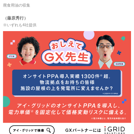
廃食用油の収集
（藤原秀行）
※いずれも4社提供