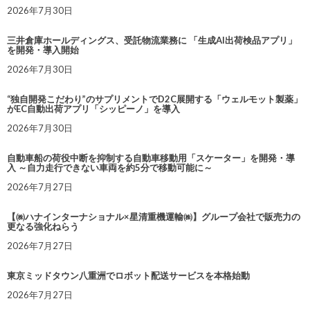
2026年7月30日
三井倉庫ホールディングス、受託物流業務に 「生成AI出荷検品アプリ」
を開発・導入開始
2026年7月30日
“独自開発こだわり”のサプリメントでD2C展開する「ウェルモット製薬」
がEC自動出荷アプリ「シッピーノ」を導入
2026年7月30日
自動車船の荷役中断を抑制する自動車移動用「スケーター」を開発・導
入 ～自力走行できない車両を約5分で移動可能に～
2026年7月27日
【㈱ハナインターナショナル×星清重機運輸㈱】グループ会社で販売力の
更なる強化ねらう
2026年7月27日
東京ミッドタウン八重洲でロボット配送サービスを本格始動
2026年7月27日