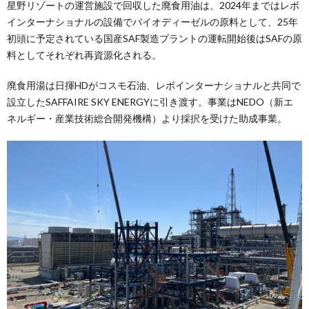
星野リゾートの運営施設で回収した廃食用油は、2024年まではレボ
インターナショナルの設備でバイオディーゼルの原料として、25年
初頭に予定されている国産SAF製造プラントの運転開始後はSAFの原
料としてそれぞれ再資源化される。
廃食用湯は日揮HDがコスモ石油、レボインターナショナルと共同で
設立したSAFFAIRE SKY ENERGYに引き渡す。事業はNEDO（新エ
ネルギー・産業技術総合開発機構）より採択を受けた助成事業。