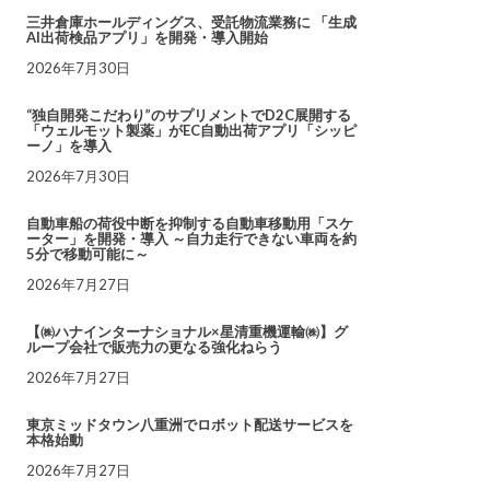
三井倉庫ホールディングス、受託物流業務に 「生成
AI出荷検品アプリ」を開発・導入開始
2026年7月30日
“独自開発こだわり”のサプリメントでD2C展開する
「ウェルモット製薬」がEC自動出荷アプリ「シッピ
ーノ」を導入
2026年7月30日
自動車船の荷役中断を抑制する自動車移動用「スケ
ーター」を開発・導入 ～自力走行できない車両を約
5分で移動可能に～
2026年7月27日
【㈱ハナインターナショナル×星清重機運輸㈱】グ
ループ会社で販売力の更なる強化ねらう
2026年7月27日
東京ミッドタウン八重洲でロボット配送サービスを
本格始動
2026年7月27日