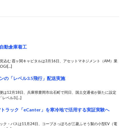
自動倉庫着工
工見込む 霞ヶ関キャピタルは3月16日、アセットマネジメント（AM）業
I[…]
ンの「レベル3.5飛行」配送実施
郵便は12月18日、兵庫県豊岡市出石町で同日、国土交通省が新たに設定
ベル3.[…]
トラック「eCanter」を寒冷地で活用する実証実験へ
ック・バスは11月24日、コープさっぽろが三菱ふそう製の小型EV（電