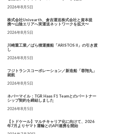
2026年8月5日
株式会社Univearth、倉吉運送株式会社と資本提
携〜山陰エリアへ実運送ネットワークを拡大〜
2026年8月5日
川崎重工業／ばら積運搬船「ARISTOS II」の引き渡
し
2026年8月5日
フジトランスコーポレーション／新造船「蓉翔丸」
就航
2026年8月5日
ネバーマイル：TGR Haas F1 Teamとのパートナー
シップ契約を締結しました
2026年8月5日
【トドケール】マルチキャリア化に向けて、2026
年7月よりヤマト運輸とのAPI連携を開始
2026年7月30日