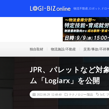
物流不動産,ロボット,ドロ
独自取材
物流施設/不動産
災害/事故/不祥
JPR、パレットなど対
ム「Logiarx」を公開
2022.06.29 12:48:40
テクノロジー/製品
IoT
,