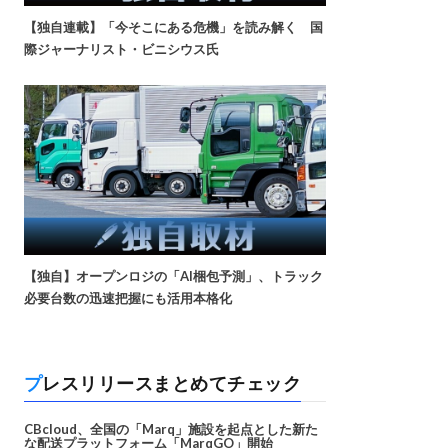
【独自連載】「今そこにある危機」を読み解く 国
際ジャーナリスト・ビニシウス氏
【独自】オープンロジの「AI梱包予測」、トラック
必要台数の迅速把握にも活用本格化
プレスリリースまとめてチェック
CBcloud、全国の「Marq」施設を起点とした新た
な配送プラットフォーム「MarqGO」開始