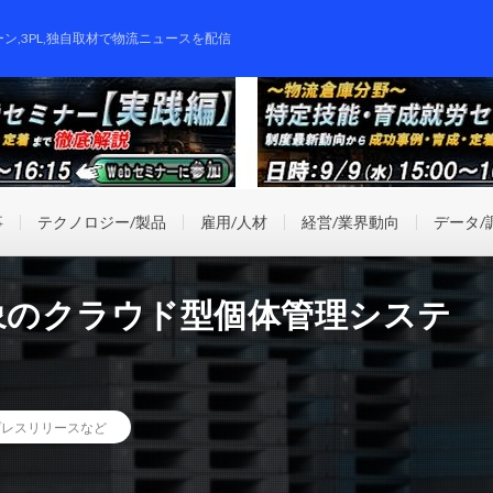
ーン,3PL,独自取材で物流ニュースを配信
事
テクノロジー/製品
雇用/人材
経営/業界動向
データ/
象のクラウド型個体管理システ
プレスリリースなど