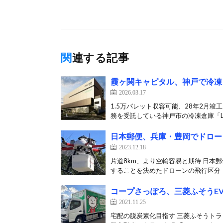
関連する記事
霞ヶ関キャピタル、神戸で冷凍
2026.03.17
1.5万パレット収容可能、28年2月竣
務を受託している神戸市の冷凍倉庫「LOG
日本郵便、兵庫・豊岡でドロー
2023.12.18
片道8km、より空輸容易と期待 日本
することを決めたドローンの飛行区分「レ
コープさっぽろ、三菱ふそうEV
2021.11.25
宅配の脱炭素化目指す 三菱ふそうトラ