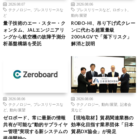
2026.08.07
2026.08.06
テクノロジー
,
プレスリリースな
プレスリリースなど
,
ロボット
,
ど
動向/展望
量子技術のエー・スター・ク
ROBO-HI、吊り下げ式クレー
ォンタム、JALエンジニアリ
ンに代わる超重量級
ングから航空機の故障予測分
200tAGVで「落下リスク」
析基盤構築を受託
解消と説明
2026.08.06
2026.08.06
テクノロジー
,
プレスリリースな
テクノロジー
,
動向/展望
,
記者会
ど
,
動向/展望
見など
ゼロボード、常に最新の情報
【現地取材】貿易関連業務の
共有が可能な“動的サプライヤ
効率化目指す業界団体「日本
ー管理”実現する新システムの
貿易DX協会」が発足
提供開始へ