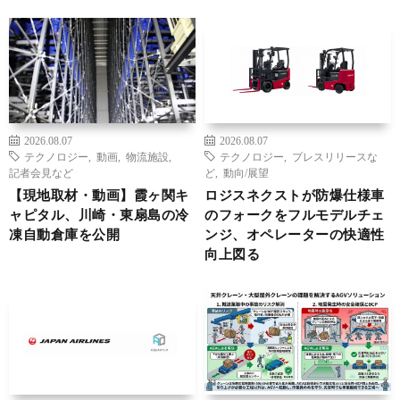
2026.08.07
2026.08.07
テクノロジー
,
動画
,
物流施設
,
テクノロジー
,
プレスリリースな
記者会見など
ど
,
動向/展望
【現地取材・動画】霞ヶ関キ
ロジスネクストが防爆仕様車
ャピタル、川崎・東扇島の冷
のフォークをフルモデルチェ
凍自動倉庫を公開
ンジ、オペレーターの快適性
向上図る