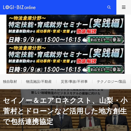
独自取材
物流施設/不動産
災害/事故/不祥事
テクノロジー/製品
セイノー＆エアロネクスト、山梨・小
菅村とドローンなど活用した地方創生
で包括連携協定