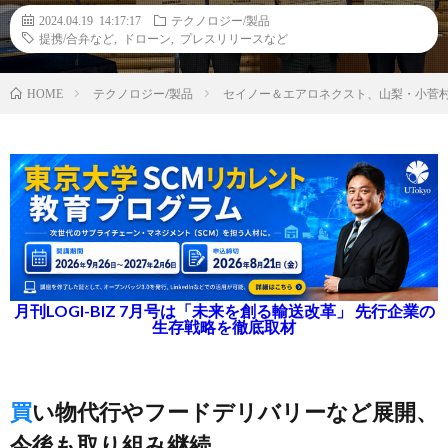
2024.04.19 14:17:17
テクノロジー/製品
提携/合弁など
,
ドローン
,
プレスリリースなど
テクノロジー/製品
セイノー＆エアロネクスト、山梨・小菅
HOME
月刊LOGI-BIZ 7月号は「未来を創る輸送改革」 先行企業の
生存戦略を徹底取材
買い物代行やフードデリバリーなど展開、
今後も取り組み継続