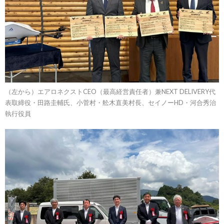
（左から）エアロネクストCEO（最高経営責任者）兼NEXT DELIVERY代
表取締役・田路圭輔氏、小菅村・舩木直美村長、セイノーHD・河合秀治
執行役員