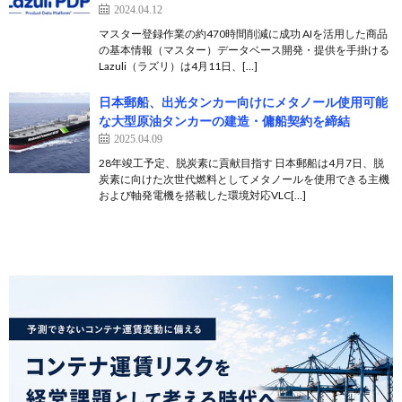
2024.04.12
マスター登録作業の約470時間削減に成功 AIを活用した商品
の基本情報（マスター）データベース開発・提供を手掛ける
Lazuli（ラズリ）は4月11日、[…]
日本郵船、出光タンカー向けにメタノール使用可能
な大型原油タンカーの建造・傭船契約を締結
2025.04.09
28年竣工予定、脱炭素に貢献目指す 日本郵船は4月7日、脱
炭素に向けた次世代燃料としてメタノールを使用できる主機
および軸発電機を搭載した環境対応VLC[…]