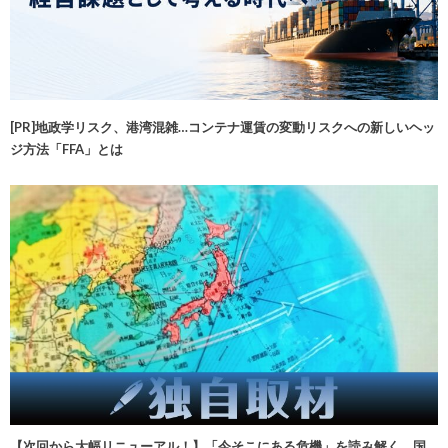
[PR]地政学リスク、港湾混雑…コンテナ運賃の変動リスクへの新しいヘッ
ジ方法「FFA」とは
【次回から大幅リニューアル！】「今そこにある危機」を読み解く 国