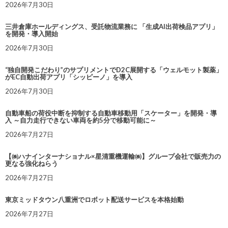
2026年7月30日
三井倉庫ホールディングス、受託物流業務に 「生成AI出荷検品アプリ」
を開発・導入開始
2026年7月30日
“独自開発こだわり”のサプリメントでD2C展開する「ウェルモット製薬」
がEC自動出荷アプリ「シッピーノ」を導入
2026年7月30日
自動車船の荷役中断を抑制する自動車移動用「スケーター」を開発・導
入 ～自力走行できない車両を約5分で移動可能に～
2026年7月27日
【㈱ハナインターナショナル×星清重機運輸㈱】グループ会社で販売力の
更なる強化ねらう
2026年7月27日
東京ミッドタウン八重洲でロボット配送サービスを本格始動
2026年7月27日