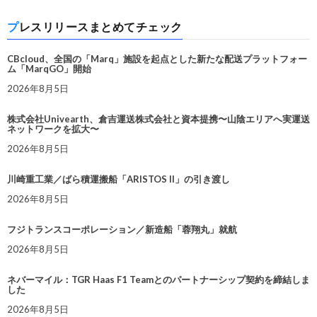
プレスリリースまとめてチェック
CBcloud、全国の「Marq」施設を起点とした新たな配送プラットフォー
ム「MarqGO」開始
2026年8月5日
株式会社Univearth、倉吉運送株式会社と資本提携〜山陰エリアへ実運送
ネットワークを拡大〜
2026年8月5日
川崎重工業／ばら積運搬船「ARISTOS II」の引き渡し
2026年8月5日
フジトランスコーポレーション／新造船「蓉翔丸」就航
2026年8月5日
ネバーマイル：TGR Haas F1 Teamとのパートナーシップ契約を締結しま
した
2026年8月5日