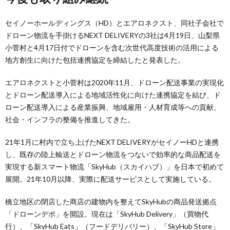
セイノーホールディングス（HD）とエアロネクスト、同社子会社で
ドローン物流を手掛けるNEXT DELIVERYの3社は4月19日、山梨県
小菅村と4月17日付でドローンを含む次世代高度技術の活用による
地方創生に向けた包括連携協定を締結したと発表した。
エアロネクストと小菅村は2020年11月、ドローン配送事業の実現化
とドローン配送導入による地域活性化に向けた連携協定を結び、ド
ローン配送導入による産業振興、地域雇用・人材育成等への貢献、
社会・インフラの整備を推進してきた。
21年1月に村内で立ち上げたNEXT DELIVERYがセイノーHDと連携
し、既存の陸上輸送とドローン物流をつないで効率的な商品配送を
実現する新スマート物流「SkyHub（スカイハブ）」を日本で初めて
展開。21年10月以降、実際に配送サービスとして実施している。
橋立地区の閉店した商店の建物内を整えてSkyHubの商品発送拠点
「ドローンデポ」を開設。現在は「SkyHub Delivery」（買物代
行）、「SkyHub Eats」（フードデリバリー）、「SkyHub Store」