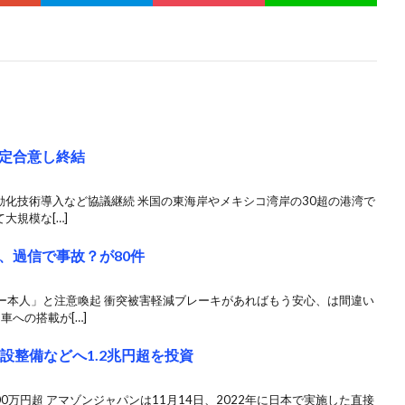
定合意し終結
動化技術導入など協議継続 米国の東海岸やメキシコ湾岸の30超の港湾で
大規模な[…]
、過信で事故？が80件
ー本人」と注意喚起 衝突被害軽減ブレーキがあればもう安心、は間違い
車への搭載が[…]
設整備などへ1.2兆円超を投資
0万円超 アマゾンジャパンは11月14日、2022年に日本で実施した直接