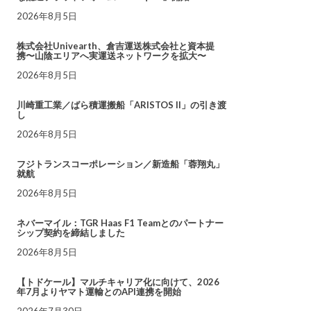
2026年8月5日
株式会社Univearth、倉吉運送株式会社と資本提
携〜山陰エリアへ実運送ネットワークを拡大〜
2026年8月5日
川崎重工業／ばら積運搬船「ARISTOS II」の引き渡
し
2026年8月5日
フジトランスコーポレーション／新造船「蓉翔丸」
就航
2026年8月5日
ネバーマイル：TGR Haas F1 Teamとのパートナー
シップ契約を締結しました
2026年8月5日
【トドケール】マルチキャリア化に向けて、2026
年7月よりヤマト運輸とのAPI連携を開始
2026年7月30日