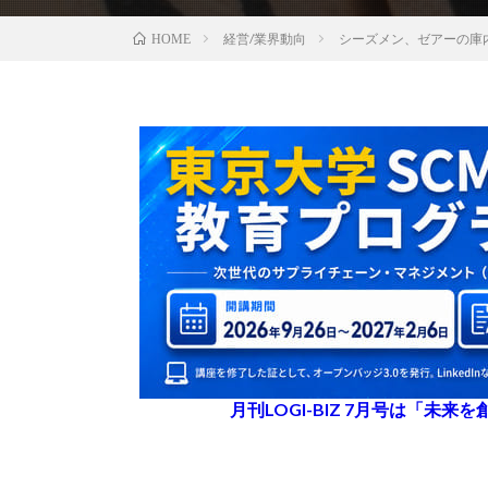
経営/業界動向
シーズメン、ゼアーの庫
HOME
月刊LOGI-BIZ 7月号は「未