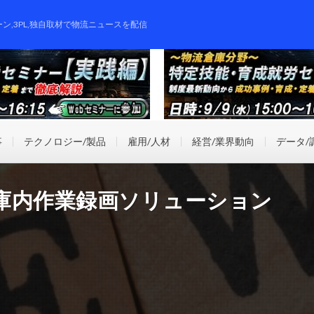
ーン,3PL,独自取材で物流ニュースを配信
事
テクノロジー/製品
雇用/人材
経営/業界動向
データ/
庫内作業録画ソリューション