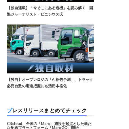
【独自連載】「今そこにある危機」を読み解く 国
際ジャーナリスト・ビニシウス氏
【独自】オープンロジの「AI梱包予測」、トラック
必要台数の迅速把握にも活用本格化
プレスリリースまとめてチェック
CBcloud、全国の「Marq」施設を起点とした新た
な配送プラットフォーム「MarqGO」開始