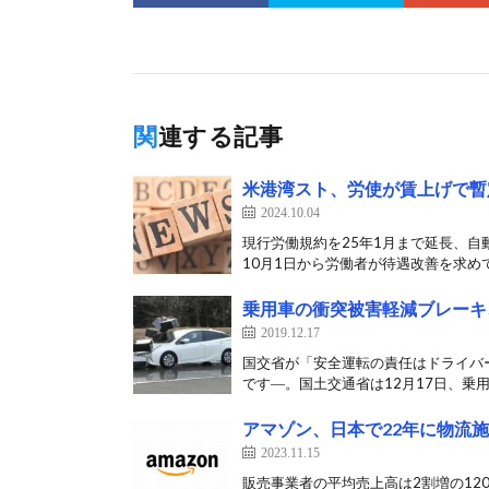
関連する記事
米港湾スト、労使が賃上げで暫
2024.10.04
現行労働規約を25年1月まで延長、自
10月1日から労働者が待遇改善を求めて
乗用車の衝突被害軽減ブレーキ
2019.12.17
国交省が「安全運転の責任はドライバ
です―。国土交通省は12月17日、乗用
アマゾン、日本で22年に物流施
2023.11.15
販売事業者の平均売上高は2割増の120