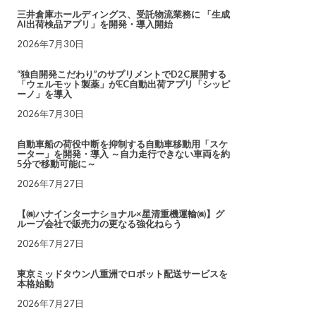
三井倉庫ホールディングス、受託物流業務に 「生成
AI出荷検品アプリ」を開発・導入開始
2026年7月30日
“独自開発こだわり”のサプリメントでD2C展開する
「ウェルモット製薬」がEC自動出荷アプリ「シッピ
ーノ」を導入
2026年7月30日
自動車船の荷役中断を抑制する自動車移動用「スケ
ーター」を開発・導入 ～自力走行できない車両を約
5分で移動可能に～
2026年7月27日
【㈱ハナインターナショナル×星清重機運輸㈱】グ
ループ会社で販売力の更なる強化ねらう
2026年7月27日
東京ミッドタウン八重洲でロボット配送サービスを
本格始動
2026年7月27日