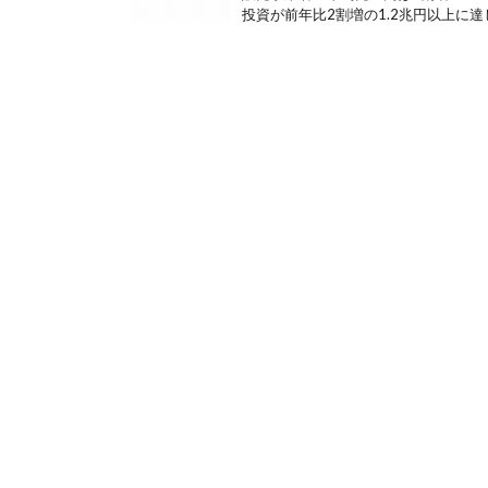
投資が前年比2割増の1.2兆円以上に達し